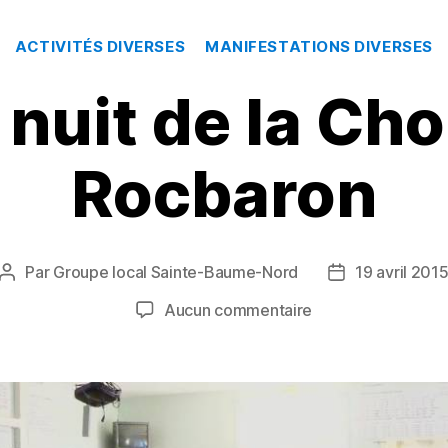
Catégories
ACTIVITÉS DIVERSES
MANIFESTATIONS DIVERSES
 nuit de la Cho
Rocbaron
Par
Groupe local Sainte-Baume-Nord
19 avril 201
Auteur
Date
de
de
sur
Aucun commentaire
l’article
l’article
11
ème
nuit
de
la