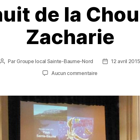
uit de la Chou
Zacharie
Par
Groupe local Sainte-Baume-Nord
12 avril 201
Auteur
Date
de
de
sur
Aucun commentaire
l’article
l’article
11
ème
nuit
de
la
Chouette
à
St