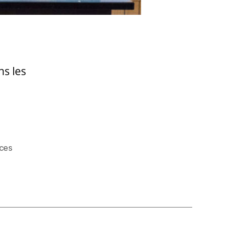
s les
ces