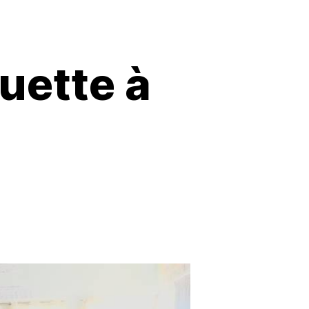
uette à
5