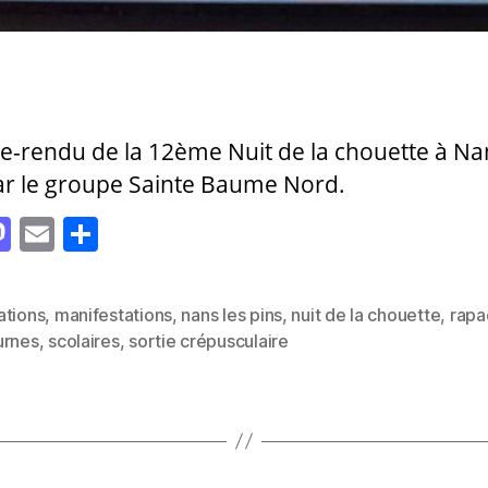
-rendu de la 12ème Nuit de la chouette à Nan
ar le groupe Sainte Baume Nord.
M
E
P
as
m
a
to
ai
rt
ations
,
manifestations
,
nans les pins
,
nuit de la chouette
,
rapa
d
l
a
es
urnes
,
scolaires
,
sortie crépusculaire
o
g
n
er