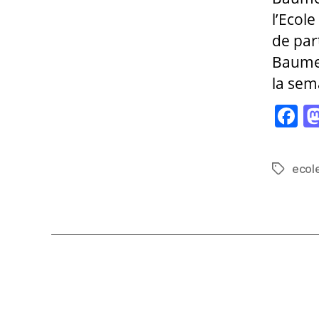
l’Ecole
de par
Baume 
la sem
F
a
c
ecol
Étiquett
e
b
o
o
k