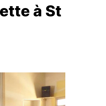
ette à St
5