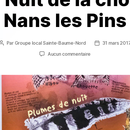
Nans les Pins
Par
Groupe local Sainte-Baume-Nord
31 mars 201
Auteur
Date
de
de
sur
Aucun commentaire
l’article
l’article
12
ème
Nuit
de
la
chouette
à
Nans
les
Pins