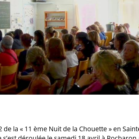
Chouette
à
Rocbaron
 2 de la « 11 ème Nuit de la Chouette » en Saint
s’est déroulée le samedi 18 avril à Rocbaron 