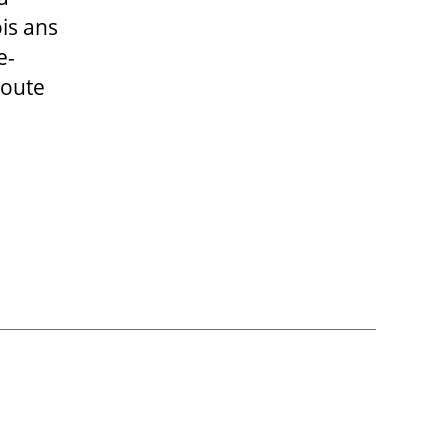
ois ans
e-
Toute