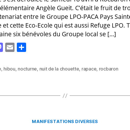
 élémentaire Angèle Gueit. C’était le fruit de tr
tenariat entre le Groupe LPO-PACA Pays Saint
et cette Eco-Ecole qui est aussi Refuge LPO. 
aine six bénévoles du Groupe local se […]
M
E
P
as
m
a
to
ai
rt
e
,
hibou
,
nocturne
,
nuit de la chouette
,
rapace
,
rocbaron
es
d
l
a
o
g
n
er
Catégories
MANIFESTATIONS DIVERSES