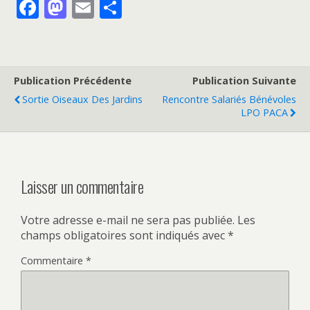
F
M
E
P
ac
as
m
ar
e
to
ai
ta
b
d
l
g
Publication Précédente
Publication Suivante
o
o
er
Sortie Oiseaux Des Jardins
Rencontre Salariés Bénévoles
o
n
LPO PACA
k
Laisser un commentaire
Votre adresse e-mail ne sera pas publiée.
Les
champs obligatoires sont indiqués avec
*
Commentaire
*