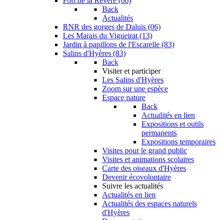
Fort de la Revère (06)
Back
Actualités
RNR des gorges de Daluis (06)
Les Marais du Vigueirat (13)
Jardin à papillons de l'Escarelle (83)
Salins d'Hyères (83)
Back
Visiter et participer
Les Salins d'Hyères
Zoom sur une espèce
Espace nature
Back
Actualités en lien
Expositions et outils
permanents
Expositions temporaires
Visites pour le grand public
Visites et animations scolaires
Carte des oiseaux d'Hyères
Devenir écovolontaire
Suivre les actualités
Actualités en lien
Actualités des espaces naturels
d'Hyères