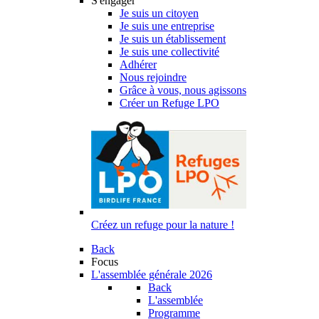
S'engager
Je suis un citoyen
Je suis une entreprise
Je suis un établissement
Je suis une collectivité
Adhérer
Nous rejoindre
Grâce à vous, nous agissons
Créer un Refuge LPO
Créez un refuge pour la nature !
Back
Focus
L'assemblée générale 2026
Back
L'assemblée
Programme