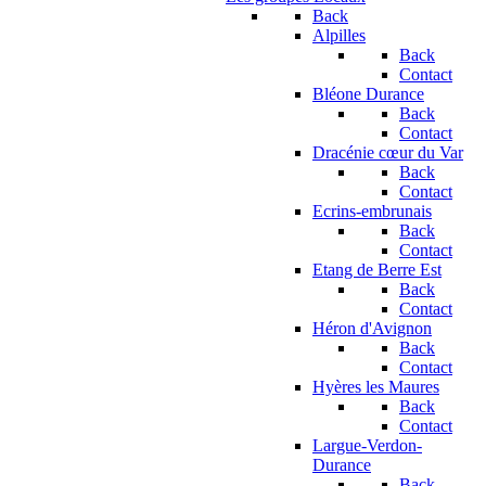
Back
Alpilles
Back
Contact
Bléone Durance
Back
Contact
Dracénie cœur du Var
Back
Contact
Ecrins-embrunais
Back
Contact
Etang de Berre Est
Back
Contact
Héron d'Avignon
Back
Contact
Hyères les Maures
Back
Contact
Largue-Verdon-
Durance
Back