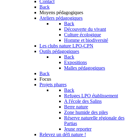
Contact
Back
Moyens pédagogiques
Ateliers pédagogiques
Back
Découverte du vivant
Culture écologique
Homme et biodiversité
Les clubs nature LPO-CPN
Outils pédagogiques
Back
Expositions
Malles pédagogiques
Back
Focus
Projets phares
Back
Refuges LPO établissement
A l'école des Salins
Berre nature
Zone humide des piles
Réserve naturelle régionale des
Partias
Jeune reporter
Relevez un défi nature !