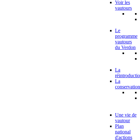
Voir les
vautours
Le
programme
vautours
du Verdon
La
réintroducti
La
conservation
Une vie de
vautour
Plan
national
d'actions