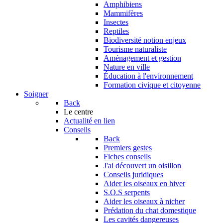
Amphibiens
Mammifères
Insectes
Reptiles
Biodiversité notion enjeux
Tourisme naturaliste
Aménagement et gestion
Nature en ville
Éducation à l'environnement
Formation civique et citoyenne
Soigner
Back
Le centre
Actualité en lien
Conseils
Back
Premiers gestes
Fiches conseils
J'ai découvert un oisillon
Conseils juridiques
Aider les oiseaux en hiver
S.O.S serpents
Aider les oiseaux à nicher
Prédation du chat domestique
Les cavités dangereuses