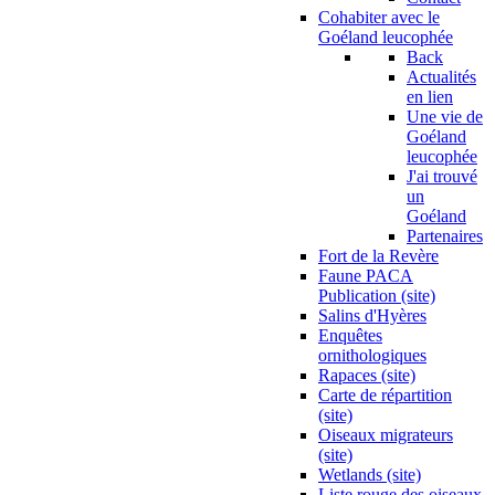
Cohabiter avec le
Goéland leucophée
Back
Actualités
en lien
Une vie de
Goéland
leucophée
J'ai trouvé
un
Goéland
Partenaires
Fort de la Revère
Faune PACA
Publication (site)
Salins d'Hyères
Enquêtes
ornithologiques
Rapaces (site)
Carte de répartition
(site)
Oiseaux migrateurs
(site)
Wetlands (site)
Liste rouge des oiseaux