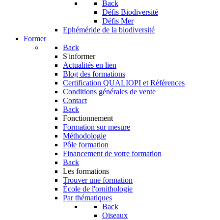
Back
Défis Biodiversité
Défis Mer
Ephéméride de la biodiversité
Former
Back
S'informer
Actualités en lien
Blog des formations
Certification QUALIOPI et Références
Conditions générales de vente
Contact
Back
Fonctionnement
Formation sur mesure
Méthodologie
Pôle formation
Financement de votre formation
Back
Les formations
Trouver une formation
École de l'ornithologie
Par thématiques
Back
Oiseaux