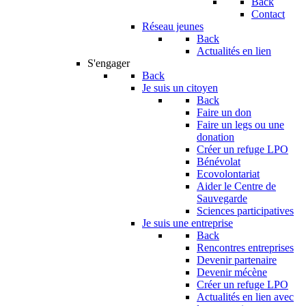
Back
Contact
Réseau jeunes
Back
Actualités en lien
S'engager
Back
Je suis un citoyen
Back
Faire un don
Faire un legs ou une
donation
Créer un refuge LPO
Bénévolat
Ecovolontariat
Aider le Centre de
Sauvegarde
Sciences participatives
Je suis une entreprise
Back
Rencontres entreprises
Devenir partenaire
Devenir mécène
Créer un refuge LPO
Actualités en lien avec