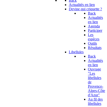
Back
Actualités en lien
Devine qui criquette ?
Back
Actualités
en lien
Agenda
Participer
Les
espèces
Outils
Résultats
Libellules
Back
Actualités
en lien
Ouvrage
"Les
libellules
de
Provence-
Alpes-Côte
d'Azur"
Au fil des
libellules