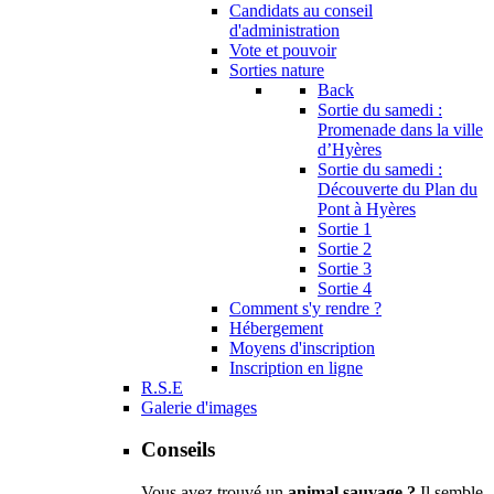
Candidats au conseil
d'administration
Vote et pouvoir
Sorties nature
Back
Sortie du samedi :
Promenade dans la ville
d’Hyères
Sortie du samedi :
Découverte du Plan du
Pont à Hyères
Sortie 1
Sortie 2
Sortie 3
Sortie 4
Comment s'y rendre ?
Hébergement
Moyens d'inscription
Inscription en ligne
R.S.E
Galerie d'images
Conseils
Vous avez trouvé un
animal sauvage ?
Il semble