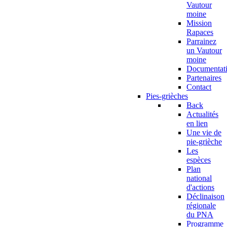
Vautour
moine
Mission
Rapaces
Parrainez
un Vautour
moine
Documentat
Partenaires
Contact
Pies-grièches
Back
Actualités
en lien
Une vie de
pie-grièche
Les
espèces
Plan
national
d'actions
Déclinaison
régionale
du PNA
Programme