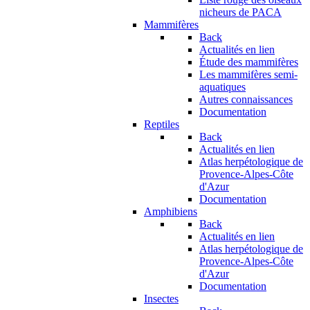
nicheurs de PACA
Mammifères
Back
Actualités en lien
Étude des mammifères
Les mammifères semi-
aquatiques
Autres connaissances
Documentation
Reptiles
Back
Actualités en lien
Atlas herpétologique de
Provence-Alpes-Côte
d'Azur
Documentation
Amphibiens
Back
Actualités en lien
Atlas herpétologique de
Provence-Alpes-Côte
d'Azur
Documentation
Insectes