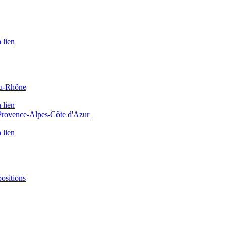
 lien
du-Rhône
 lien
 Provence-Alpes-Côte d'Azur
 lien
positions