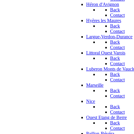
Héron d'Avignon
Back
Contact
Hyères les Maures
Back
Contact
Largue-Verdon-Durance
Back
Contact
Littoral Ouest Varois
Back
Contact
Luberon Monts de Vaucl
Back
Contact
Marseille
Back
Contact
Nice
Back
Contact
Ouest Etang de Berre
Back
Contact
Paillon-Bévéra