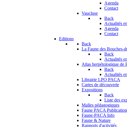
Agenda
Contact
Vaucluse
Back
Actualités en
Agenda
Contact
Editions
Back
La Faune des Bouches-
Back
Actualités en
Atlas herpétologique de
Back
Actualités en
Librairie LPO PACA
Cartes de découverte
Expositions
Back
Liste des ex
Malles pédagogiques
Faune PACA Publication
Faune-PACA Info
Faune & Nature
Rapports d'activités