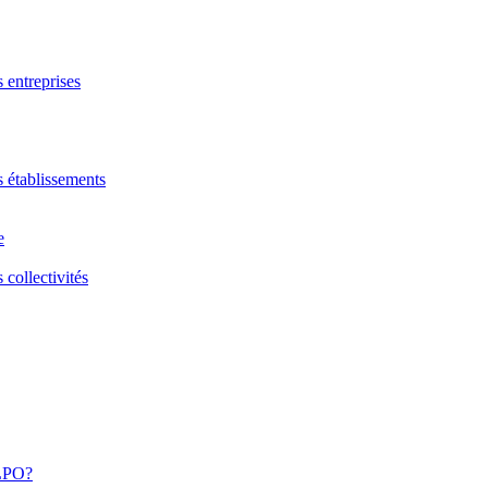
s entreprises
s établissements
e
 collectivités
 LPO?