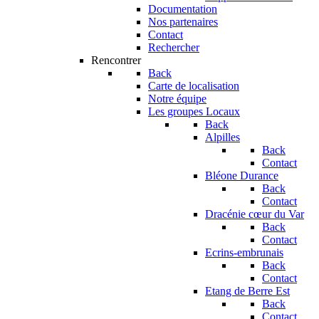
Documentation
Nos partenaires
Contact
Rechercher
Rencontrer
Back
Carte de localisation
Notre équipe
Les groupes Locaux
Back
Alpilles
Back
Contact
Bléone Durance
Back
Contact
Dracénie cœur du Var
Back
Contact
Ecrins-embrunais
Back
Contact
Etang de Berre Est
Back
Contact