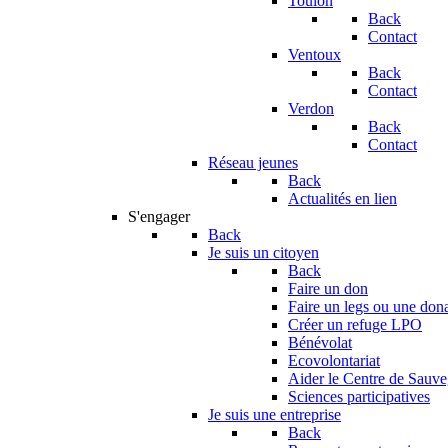
Toulon
Back
Contact
Ventoux
Back
Contact
Verdon
Back
Contact
Réseau jeunes
Back
Actualités en lien
S'engager
Back
Je suis un citoyen
Back
Faire un don
Faire un legs ou une don
Créer un refuge LPO
Bénévolat
Ecovolontariat
Aider le Centre de Sauv
Sciences participatives
Je suis une entreprise
Back