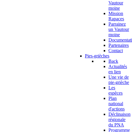
Vautour
moine
Mission
Rapaces
Parrainez
un Vautour
moine
Documentat
Partenaires
Contact
Pies-grièches
Back
Actualités
en lien
Une vie de
pie-grièche
Les
espèces
Plan
national
d'actions
Déclinaison
régionale
du PNA
Programme