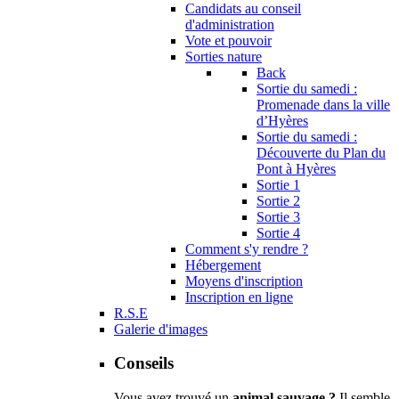
Candidats au conseil
d'administration
Vote et pouvoir
Sorties nature
Back
Sortie du samedi :
Promenade dans la ville
d’Hyères
Sortie du samedi :
Découverte du Plan du
Pont à Hyères
Sortie 1
Sortie 2
Sortie 3
Sortie 4
Comment s'y rendre ?
Hébergement
Moyens d'inscription
Inscription en ligne
R.S.E
Galerie d'images
Conseils
Vous avez trouvé un
animal sauvage ?
Il semble