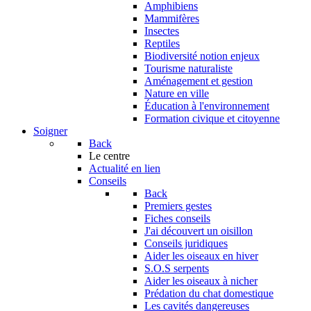
Amphibiens
Mammifères
Insectes
Reptiles
Biodiversité notion enjeux
Tourisme naturaliste
Aménagement et gestion
Nature en ville
Éducation à l'environnement
Formation civique et citoyenne
Soigner
Back
Le centre
Actualité en lien
Conseils
Back
Premiers gestes
Fiches conseils
J'ai découvert un oisillon
Conseils juridiques
Aider les oiseaux en hiver
S.O.S serpents
Aider les oiseaux à nicher
Prédation du chat domestique
Les cavités dangereuses