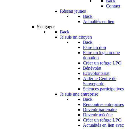
Back
Contact
Réseau jeunes
Back
Actualités en lien
S'engager
Back
Je suis un citoyen
Back
Faire un don
Faire un legs ou une
donation
Créer un refuge LPO
Bénévolat
Ecovolontariat
Aider le Centre de
Sauvegarde
Sciences participatives
Je suis une entreprise
Back
Rencontres entreprises
Devenir partenaire
Devenir mécène
Créer un refuge LPO
Actualités en lien avec