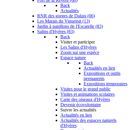
Fort de la Revère (06)
Back
Actualités
RNR des gorges de Daluis (06)
Les Marais du Vigueirat (13)
Jardin à papillons de l'Escarelle (83)
Salins d'Hyères (83)
Back
Visiter et participer
Les Salins d'Hyères
Zoom sur une espèce
Espace nature
Back
Actualités en lien
Expositions et outils
permanents
Expositions temporaires
Visites pour le grand public
Visites et animations scolaires
Carte des oiseaux d'Hyères
Devenir écovolontaire
Suivre les actualités
Actualités en lien
Actualités des espaces naturels
d'Hyères