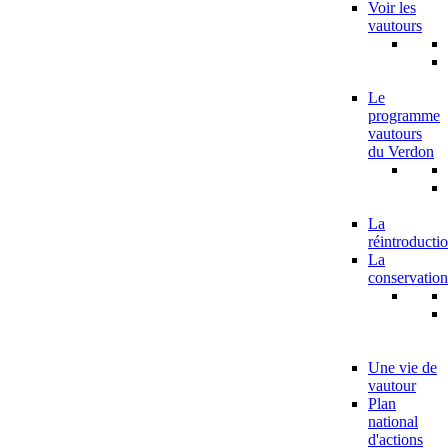
Voir les
vautours
Le
programme
vautours
du Verdon
La
réintroducti
La
conservation
Une vie de
vautour
Plan
national
d'actions