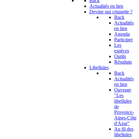
Back
Actualités en lien
Devine qui criquette ?
Back
Actualités
en lien
Agenda
Participer
Les
espèces
Outils
Résultats
Libellules
Back
Actualités
en lien
Ouvrage
"Les
libellules
de
Provence-
Alpes-Côte
d'Azur"
Au fil des
libellules