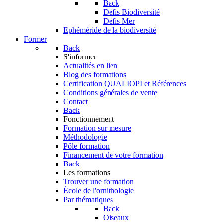
Back
Défis Biodiversité
Défis Mer
Ephéméride de la biodiversité
Former
Back
S'informer
Actualités en lien
Blog des formations
Certification QUALIOPI et Références
Conditions générales de vente
Contact
Back
Fonctionnement
Formation sur mesure
Méthodologie
Pôle formation
Financement de votre formation
Back
Les formations
Trouver une formation
École de l'ornithologie
Par thématiques
Back
Oiseaux