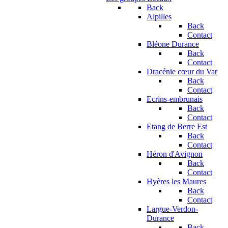
Back
Alpilles
Back
Contact
Bléone Durance
Back
Contact
Dracénie cœur du Var
Back
Contact
Ecrins-embrunais
Back
Contact
Etang de Berre Est
Back
Contact
Héron d'Avignon
Back
Contact
Hyères les Maures
Back
Contact
Largue-Verdon-
Durance
Back