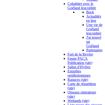
Cohabiter avec le
Goéland leucophée
Back
Actualités
en lien
Une vie de
Goéland
leucophée
J'ai trouvé
un
Goéland
Partenaires
Fort de la Revère
Faune PACA
Publication (site)
Salins d'Hyères
Enquêtes
ornithologiques
Rapaces (site)
Carte de répartition
(site)
Oiseaux migrateurs
(site)
Wetlands (site)
Liste rouge des oiseaux