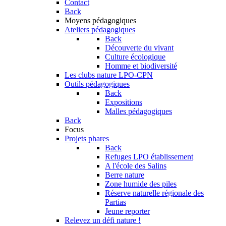
Contact
Back
Moyens pédagogiques
Ateliers pédagogiques
Back
Découverte du vivant
Culture écologique
Homme et biodiversité
Les clubs nature LPO-CPN
Outils pédagogiques
Back
Expositions
Malles pédagogiques
Back
Focus
Projets phares
Back
Refuges LPO établissement
A l'école des Salins
Berre nature
Zone humide des piles
Réserve naturelle régionale des
Partias
Jeune reporter
Relevez un défi nature !