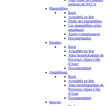
nicheurs de PACA
Mammifères
Back
Actualités en lien
Étude des mammifères
Les mammifères semi-
aquatiques
Autres connaissances
Documentation
Reptiles
Back
Actualités en lien
Atlas herpétologique de
Provence-Alpes-Côte
d'Azur
Documentation
Amphibiens
Back
Actualités en lien
Atlas herpétologique de
Provence-Alpes-Côte
d'Azur
Documentation
Insectes