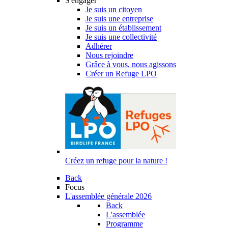
S'engager
Je suis un citoyen
Je suis une entreprise
Je suis un établissement
Je suis une collectivité
Adhérer
Nous rejoindre
Grâce à vous, nous agissons
Créer un Refuge LPO
Créez un refuge pour la nature !
Back
Focus
L'assemblée générale 2026
Back
L'assemblée
Programme