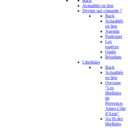
Back
Actualités en lien
Devine qui criquette ?
Back
Actualités
en lien
Agenda
Participer
Les
espèces
Outils
Résultats
Libellules
Back
Actualités
en lien
Ouvrage
"Les
libellules
de
Provence-
Alpes-Côte
d'Azur"
Au fil des
libellules