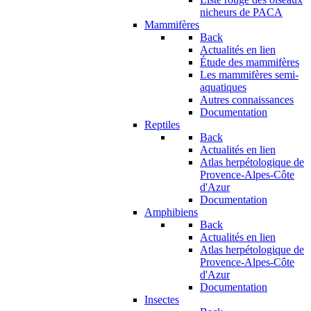
nicheurs de PACA
Mammifères
Back
Actualités en lien
Étude des mammifères
Les mammifères semi-
aquatiques
Autres connaissances
Documentation
Reptiles
Back
Actualités en lien
Atlas herpétologique de
Provence-Alpes-Côte
d'Azur
Documentation
Amphibiens
Back
Actualités en lien
Atlas herpétologique de
Provence-Alpes-Côte
d'Azur
Documentation
Insectes