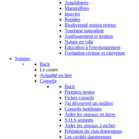
Amphibiens
Mammifères
Insectes
Reptiles
Biodiversité notion enjeux
Tourisme naturaliste
Aménagement et gestion
Nature en ville
Éducation à l'environnement
Formation civique et citoyenne
Soigner
Back
Le centre
Actualité en lien
Conseils
Back
Premiers gestes
Fiches conseils
J'ai découvert un oisillon
Conseils juridiques
Aider les oiseaux en hiver
S.O.S serpents
Aider les oiseaux à nicher
Prédation du chat domestique
Les cavités dangereuses