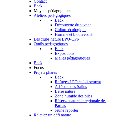
Contact
Back
Moyens pédagogiques
Ateliers pédagogiques
Back
Découverte du vivant
Culture écologique
Homme et biodiversité
Les clubs nature LPO-CPN
Outils pédagogiques
Back
Expositions
Malles pédagogiques
Back
Focus
Projets phares
Back
Refuges LPO établissement
A l'école des Salins
Berre nature
Zone humide des piles
Réserve naturelle régionale des
Partias
Jeune reporter
Relevez un défi nature !