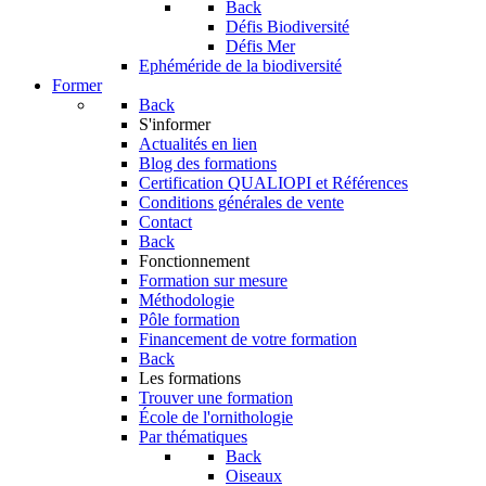
Back
Défis Biodiversité
Défis Mer
Ephéméride de la biodiversité
Former
Back
S'informer
Actualités en lien
Blog des formations
Certification QUALIOPI et Références
Conditions générales de vente
Contact
Back
Fonctionnement
Formation sur mesure
Méthodologie
Pôle formation
Financement de votre formation
Back
Les formations
Trouver une formation
École de l'ornithologie
Par thématiques
Back
Oiseaux