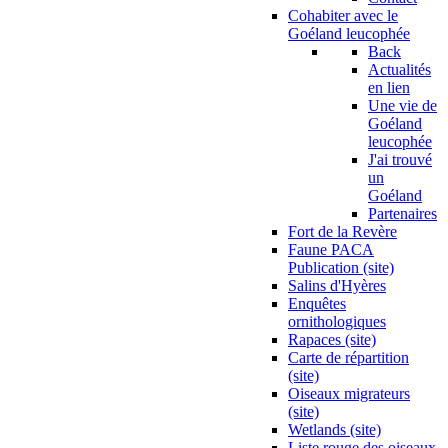
Cohabiter avec le
Goéland leucophée
Back
Actualités
en lien
Une vie de
Goéland
leucophée
J'ai trouvé
un
Goéland
Partenaires
Fort de la Revère
Faune PACA
Publication (site)
Salins d'Hyères
Enquêtes
ornithologiques
Rapaces (site)
Carte de répartition
(site)
Oiseaux migrateurs
(site)
Wetlands (site)
Liste rouge des oiseaux