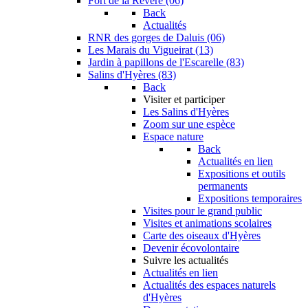
Fort de la Revère (06)
Back
Actualités
RNR des gorges de Daluis (06)
Les Marais du Vigueirat (13)
Jardin à papillons de l'Escarelle (83)
Salins d'Hyères (83)
Back
Visiter et participer
Les Salins d'Hyères
Zoom sur une espèce
Espace nature
Back
Actualités en lien
Expositions et outils
permanents
Expositions temporaires
Visites pour le grand public
Visites et animations scolaires
Carte des oiseaux d'Hyères
Devenir écovolontaire
Suivre les actualités
Actualités en lien
Actualités des espaces naturels
d'Hyères