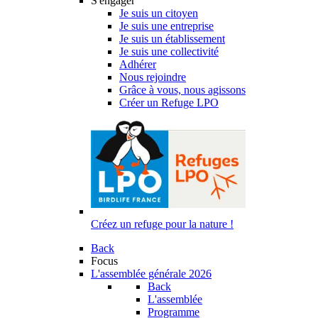
S'engager
Je suis un citoyen
Je suis une entreprise
Je suis un établissement
Je suis une collectivité
Adhérer
Nous rejoindre
Grâce à vous, nous agissons
Créer un Refuge LPO
Créez un refuge pour la nature !
Back
Focus
L'assemblée générale 2026
Back
L'assemblée
Programme