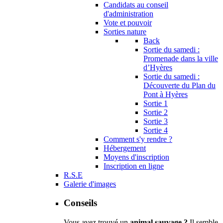
Candidats au conseil
d'administration
Vote et pouvoir
Sorties nature
Back
Sortie du samedi :
Promenade dans la ville
d’Hyères
Sortie du samedi :
Découverte du Plan du
Pont à Hyères
Sortie 1
Sortie 2
Sortie 3
Sortie 4
Comment s'y rendre ?
Hébergement
Moyens d'inscription
Inscription en ligne
R.S.E
Galerie d'images
Conseils
Vous avez trouvé un
animal sauvage ?
Il semble