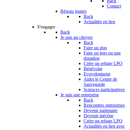
Back
Contact
Réseau jeunes
Back
Actualités en lien
S'engager
Back
Je suis un citoyen
Back
Faire un don
Faire un legs ou une
donation
Créer un refuge LPO
Bénévolat
Ecovolontariat
Aider le Centre de
Sauvegarde
Sciences participatives
Je suis une entreprise
Back
Rencontres entreprises
Devenir partenaire
Devenir mécène
Créer un refuge LPO
Actualités en lien avec