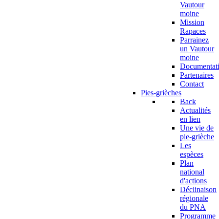
Vautour
moine
Mission
Rapaces
Parrainez
un Vautour
moine
Documentat
Partenaires
Contact
Pies-grièches
Back
Actualités
en lien
Une vie de
pie-grièche
Les
espèces
Plan
national
d'actions
Déclinaison
régionale
du PNA
Programme