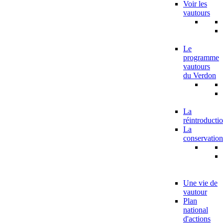
Voir les
vautours
Le
programme
vautours
du Verdon
La
réintroducti
La
conservation
Une vie de
vautour
Plan
national
d'actions