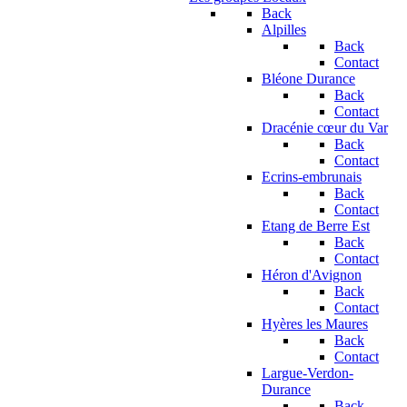
Back
Alpilles
Back
Contact
Bléone Durance
Back
Contact
Dracénie cœur du Var
Back
Contact
Ecrins-embrunais
Back
Contact
Etang de Berre Est
Back
Contact
Héron d'Avignon
Back
Contact
Hyères les Maures
Back
Contact
Largue-Verdon-
Durance
Back