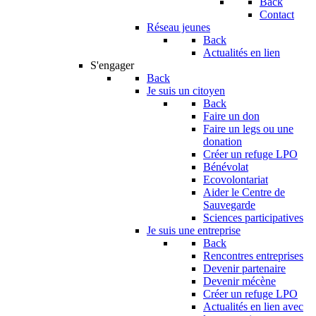
Back
Contact
Réseau jeunes
Back
Actualités en lien
S'engager
Back
Je suis un citoyen
Back
Faire un don
Faire un legs ou une
donation
Créer un refuge LPO
Bénévolat
Ecovolontariat
Aider le Centre de
Sauvegarde
Sciences participatives
Je suis une entreprise
Back
Rencontres entreprises
Devenir partenaire
Devenir mécène
Créer un refuge LPO
Actualités en lien avec