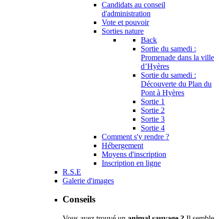
Candidats au conseil
d'administration
Vote et pouvoir
Sorties nature
Back
Sortie du samedi :
Promenade dans la ville
d’Hyères
Sortie du samedi :
Découverte du Plan du
Pont à Hyères
Sortie 1
Sortie 2
Sortie 3
Sortie 4
Comment s'y rendre ?
Hébergement
Moyens d'inscription
Inscription en ligne
R.S.E
Galerie d'images
Conseils
Vous avez trouvé un
animal sauvage ?
Il semble