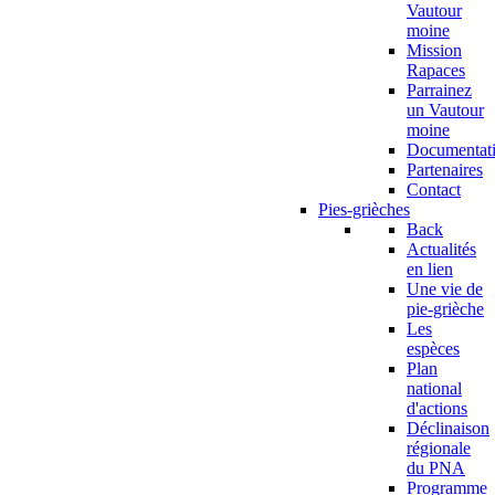
Vautour
moine
Mission
Rapaces
Parrainez
un Vautour
moine
Documentat
Partenaires
Contact
Pies-grièches
Back
Actualités
en lien
Une vie de
pie-grièche
Les
espèces
Plan
national
d'actions
Déclinaison
régionale
du PNA
Programme