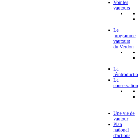
Voir les
vautours
Le
programme
vautours
du Verdon
La
réintroducti
La
conservation
Une vie de
vautour
Plan
national
d'actions