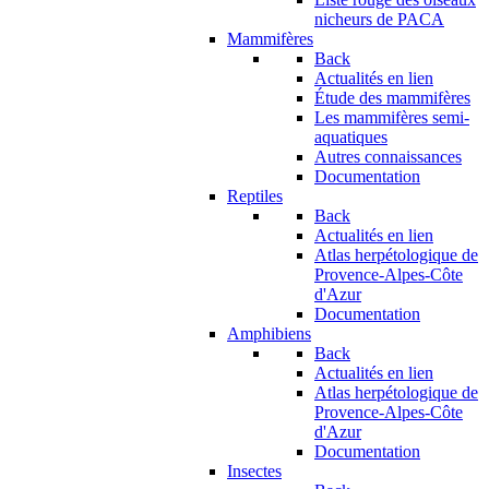
nicheurs de PACA
Mammifères
Back
Actualités en lien
Étude des mammifères
Les mammifères semi-
aquatiques
Autres connaissances
Documentation
Reptiles
Back
Actualités en lien
Atlas herpétologique de
Provence-Alpes-Côte
d'Azur
Documentation
Amphibiens
Back
Actualités en lien
Atlas herpétologique de
Provence-Alpes-Côte
d'Azur
Documentation
Insectes