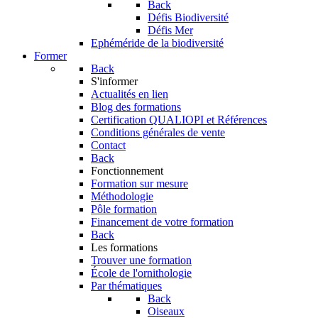
Back
Défis Biodiversité
Défis Mer
Ephéméride de la biodiversité
Former
Back
S'informer
Actualités en lien
Blog des formations
Certification QUALIOPI et Références
Conditions générales de vente
Contact
Back
Fonctionnement
Formation sur mesure
Méthodologie
Pôle formation
Financement de votre formation
Back
Les formations
Trouver une formation
École de l'ornithologie
Par thématiques
Back
Oiseaux