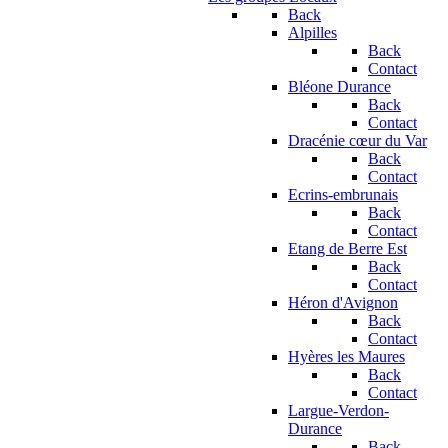
Back
Alpilles
Back
Contact
Bléone Durance
Back
Contact
Dracénie cœur du Var
Back
Contact
Ecrins-embrunais
Back
Contact
Etang de Berre Est
Back
Contact
Héron d'Avignon
Back
Contact
Hyères les Maures
Back
Contact
Largue-Verdon-
Durance
Back