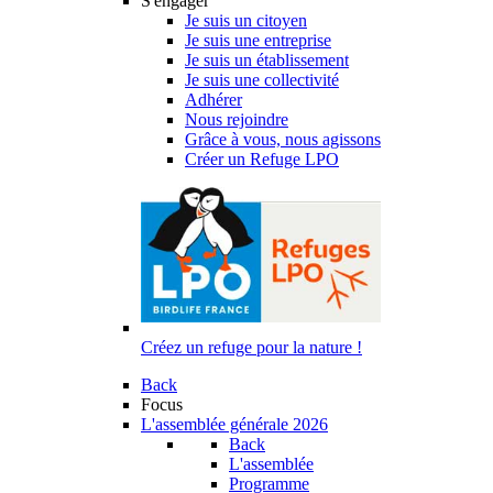
S'engager
Je suis un citoyen
Je suis une entreprise
Je suis un établissement
Je suis une collectivité
Adhérer
Nous rejoindre
Grâce à vous, nous agissons
Créer un Refuge LPO
Créez un refuge pour la nature !
Back
Focus
L'assemblée générale 2026
Back
L'assemblée
Programme