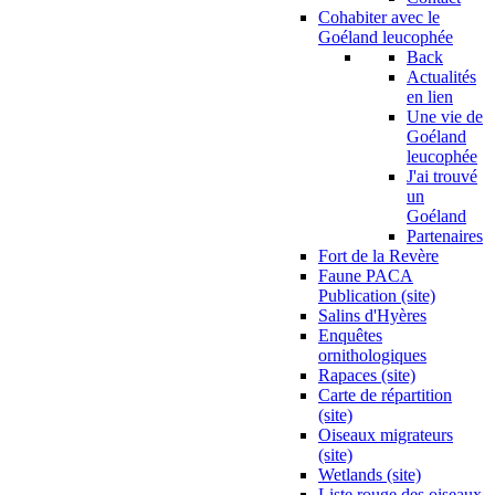
Cohabiter avec le
Goéland leucophée
Back
Actualités
en lien
Une vie de
Goéland
leucophée
J'ai trouvé
un
Goéland
Partenaires
Fort de la Revère
Faune PACA
Publication (site)
Salins d'Hyères
Enquêtes
ornithologiques
Rapaces (site)
Carte de répartition
(site)
Oiseaux migrateurs
(site)
Wetlands (site)
Liste rouge des oiseaux