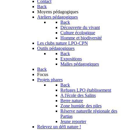
Contact
Back
Moyens pédagogiques
Ateliers pédagogiques
Back
Découverte du vivant
Culture écologique
Homme et biodiversité
Les clubs nature LPO-CPN
Outils pédagogiques
Back
Expositions
Malles pédagogiques
Back
Focus
Projets phares
Back
Refuges LPO établissement
A l'école des Salins
Berre nature
Zone humide des piles
Réserve naturelle régionale des
Partias
Jeune reporter
Relevez un défi nature !