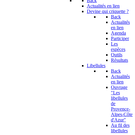
Back
Actualités en lien
Devine qui criquette ?
Back
Actualités
en lien
Agenda
Participer
Les
espèces
Outils
Résultats
Libellules
Back
Actualités
en lien
Ouvrage
"Les
libellules
de
Provence-
Alpes-Côte
d'Azur"
Au fil des
libellules