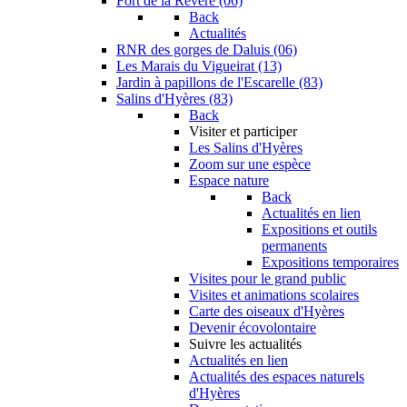
Fort de la Revère (06)
Back
Actualités
RNR des gorges de Daluis (06)
Les Marais du Vigueirat (13)
Jardin à papillons de l'Escarelle (83)
Salins d'Hyères (83)
Back
Visiter et participer
Les Salins d'Hyères
Zoom sur une espèce
Espace nature
Back
Actualités en lien
Expositions et outils
permanents
Expositions temporaires
Visites pour le grand public
Visites et animations scolaires
Carte des oiseaux d'Hyères
Devenir écovolontaire
Suivre les actualités
Actualités en lien
Actualités des espaces naturels
d'Hyères