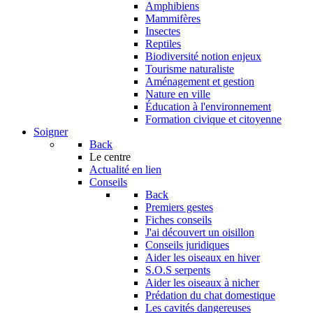
Amphibiens
Mammifères
Insectes
Reptiles
Biodiversité notion enjeux
Tourisme naturaliste
Aménagement et gestion
Nature en ville
Éducation à l'environnement
Formation civique et citoyenne
Soigner
Back
Le centre
Actualité en lien
Conseils
Back
Premiers gestes
Fiches conseils
J'ai découvert un oisillon
Conseils juridiques
Aider les oiseaux en hiver
S.O.S serpents
Aider les oiseaux à nicher
Prédation du chat domestique
Les cavités dangereuses