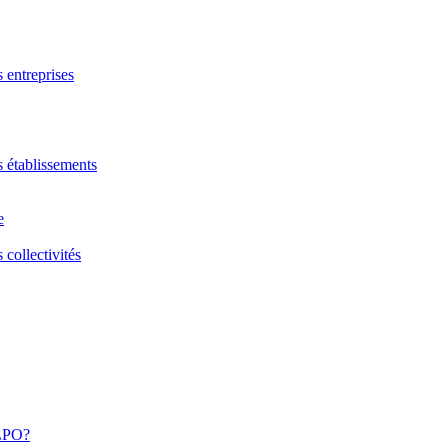
s entreprises
s établissements
e
 collectivités
 LPO?