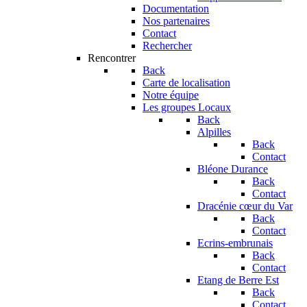
Documentation
Nos partenaires
Contact
Rechercher
Rencontrer
Back
Carte de localisation
Notre équipe
Les groupes Locaux
Back
Alpilles
Back
Contact
Bléone Durance
Back
Contact
Dracénie cœur du Var
Back
Contact
Ecrins-embrunais
Back
Contact
Etang de Berre Est
Back
Contact