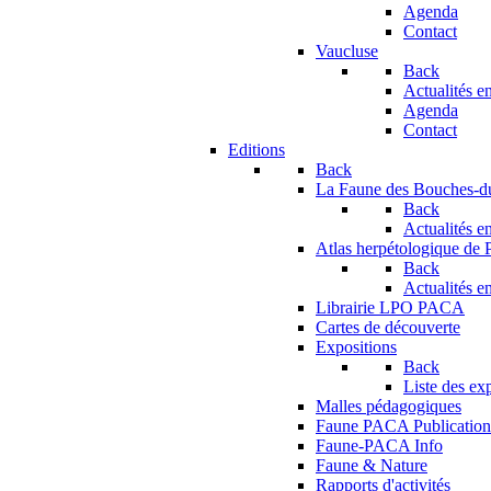
Agenda
Contact
Vaucluse
Back
Actualités en
Agenda
Contact
Editions
Back
La Faune des Bouches-
Back
Actualités en
Atlas herpétologique de
Back
Actualités en
Librairie LPO PACA
Cartes de découverte
Expositions
Back
Liste des ex
Malles pédagogiques
Faune PACA Publication
Faune-PACA Info
Faune & Nature
Rapports d'activités