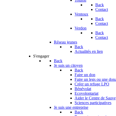
Toulon
Back
Contact
Ventoux
Back
Contact
Verdon
Back
Contact
Réseau jeunes
Back
Actualités en lien
S'engager
Back
Je suis un citoyen
Back
Faire un don
Faire un legs ou une don
Créer un refuge LPO
Bénévolat
Ecovolontariat
Aider le Centre de Sauv
Sciences participatives
Je suis une entreprise
Back