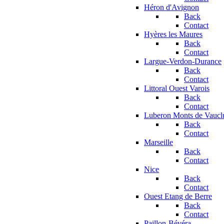
Héron d'Avignon
Back
Contact
Hyères les Maures
Back
Contact
Largue-Verdon-Durance
Back
Contact
Littoral Ouest Varois
Back
Contact
Luberon Monts de Vaucl
Back
Contact
Marseille
Back
Contact
Nice
Back
Contact
Ouest Etang de Berre
Back
Contact
Paillon-Bévéra