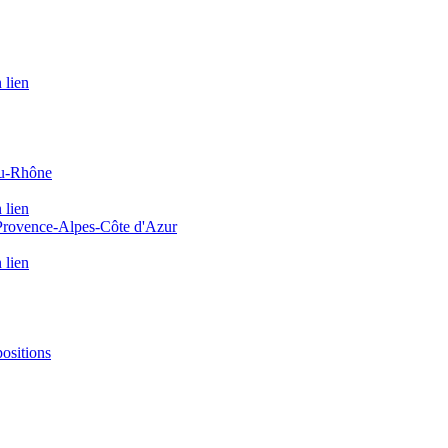
 lien
du-Rhône
 lien
 Provence-Alpes-Côte d'Azur
 lien
positions