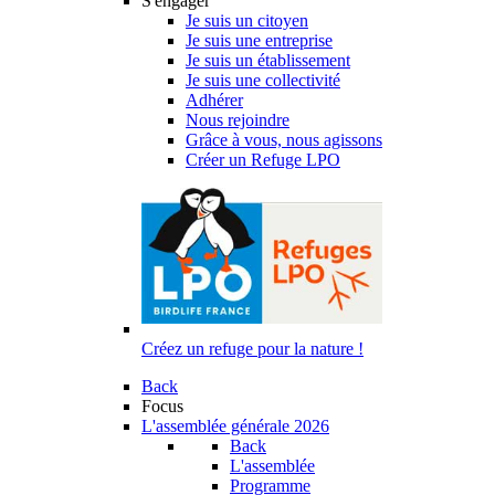
S'engager
Je suis un citoyen
Je suis une entreprise
Je suis un établissement
Je suis une collectivité
Adhérer
Nous rejoindre
Grâce à vous, nous agissons
Créer un Refuge LPO
Créez un refuge pour la nature !
Back
Focus
L'assemblée générale 2026
Back
L'assemblée
Programme