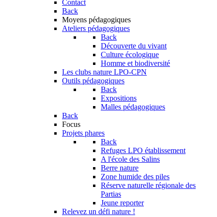
Contact
Back
Moyens pédagogiques
Ateliers pédagogiques
Back
Découverte du vivant
Culture écologique
Homme et biodiversité
Les clubs nature LPO-CPN
Outils pédagogiques
Back
Expositions
Malles pédagogiques
Back
Focus
Projets phares
Back
Refuges LPO établissement
A l'école des Salins
Berre nature
Zone humide des piles
Réserve naturelle régionale des
Partias
Jeune reporter
Relevez un défi nature !