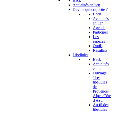
Back
Actualités en lien
Devine qui criquette ?
Back
Actualités
en lien
Agenda
Participer
Les
espèces
Outils
Résultats
Libellules
Back
Actualités
en lien
Ouvrage
"Les
libellules
de
Provence-
Alpes-Côte
d'Azur"
Au fil des
libellules