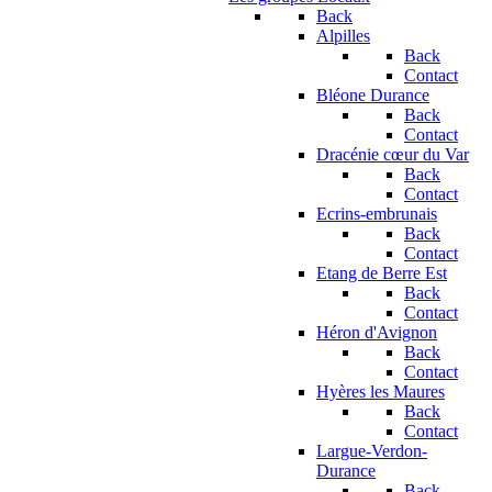
Back
Alpilles
Back
Contact
Bléone Durance
Back
Contact
Dracénie cœur du Var
Back
Contact
Ecrins-embrunais
Back
Contact
Etang de Berre Est
Back
Contact
Héron d'Avignon
Back
Contact
Hyères les Maures
Back
Contact
Largue-Verdon-
Durance
Back