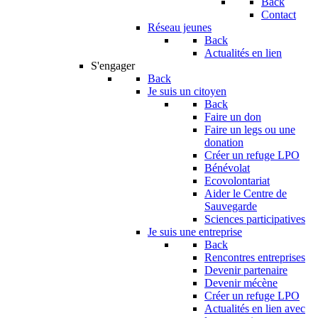
Back
Contact
Réseau jeunes
Back
Actualités en lien
S'engager
Back
Je suis un citoyen
Back
Faire un don
Faire un legs ou une
donation
Créer un refuge LPO
Bénévolat
Ecovolontariat
Aider le Centre de
Sauvegarde
Sciences participatives
Je suis une entreprise
Back
Rencontres entreprises
Devenir partenaire
Devenir mécène
Créer un refuge LPO
Actualités en lien avec