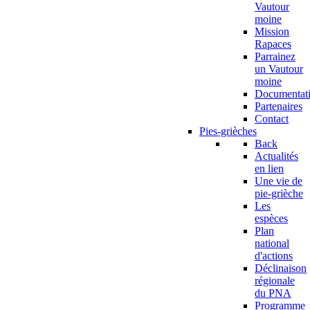
Vautour
moine
Mission
Rapaces
Parrainez
un Vautour
moine
Documentat
Partenaires
Contact
Pies-grièches
Back
Actualités
en lien
Une vie de
pie-grièche
Les
espèces
Plan
national
d'actions
Déclinaison
régionale
du PNA
Programme