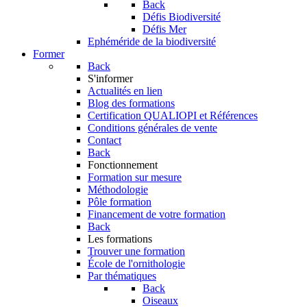
Back
Défis Biodiversité
Défis Mer
Ephéméride de la biodiversité
Former
Back
S'informer
Actualités en lien
Blog des formations
Certification QUALIOPI et Références
Conditions générales de vente
Contact
Back
Fonctionnement
Formation sur mesure
Méthodologie
Pôle formation
Financement de votre formation
Back
Les formations
Trouver une formation
École de l'ornithologie
Par thématiques
Back
Oiseaux