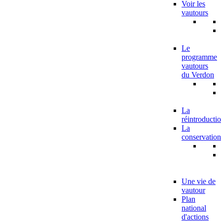
Voir les
vautours
Le
programme
vautours
du Verdon
La
réintroducti
La
conservation
Une vie de
vautour
Plan
national
d'actions