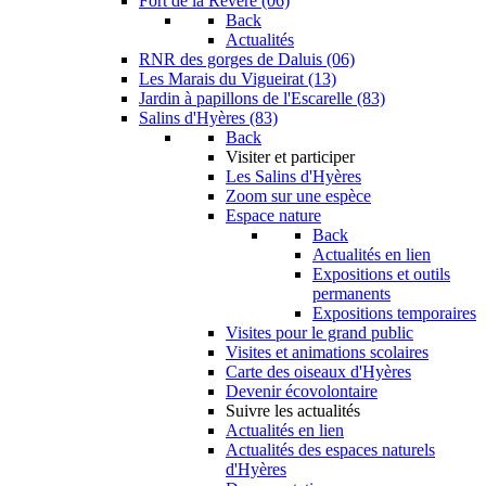
Fort de la Revère (06)
Back
Actualités
RNR des gorges de Daluis (06)
Les Marais du Vigueirat (13)
Jardin à papillons de l'Escarelle (83)
Salins d'Hyères (83)
Back
Visiter et participer
Les Salins d'Hyères
Zoom sur une espèce
Espace nature
Back
Actualités en lien
Expositions et outils
permanents
Expositions temporaires
Visites pour le grand public
Visites et animations scolaires
Carte des oiseaux d'Hyères
Devenir écovolontaire
Suivre les actualités
Actualités en lien
Actualités des espaces naturels
d'Hyères