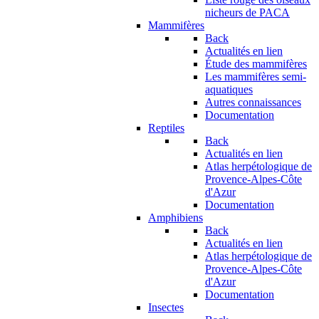
nicheurs de PACA
Mammifères
Back
Actualités en lien
Étude des mammifères
Les mammifères semi-
aquatiques
Autres connaissances
Documentation
Reptiles
Back
Actualités en lien
Atlas herpétologique de
Provence-Alpes-Côte
d'Azur
Documentation
Amphibiens
Back
Actualités en lien
Atlas herpétologique de
Provence-Alpes-Côte
d'Azur
Documentation
Insectes