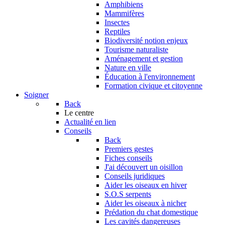
Amphibiens
Mammifères
Insectes
Reptiles
Biodiversité notion enjeux
Tourisme naturaliste
Aménagement et gestion
Nature en ville
Éducation à l'environnement
Formation civique et citoyenne
Soigner
Back
Le centre
Actualité en lien
Conseils
Back
Premiers gestes
Fiches conseils
J'ai découvert un oisillon
Conseils juridiques
Aider les oiseaux en hiver
S.O.S serpents
Aider les oiseaux à nicher
Prédation du chat domestique
Les cavités dangereuses