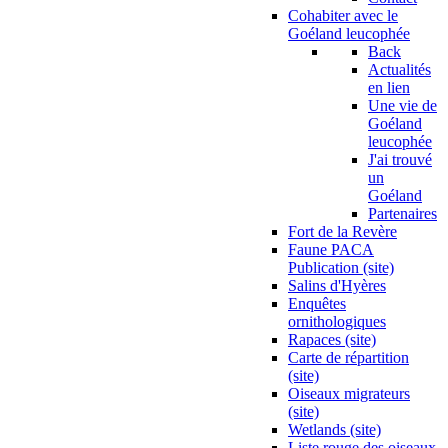
Cohabiter avec le
Goéland leucophée
Back
Actualités
en lien
Une vie de
Goéland
leucophée
J'ai trouvé
un
Goéland
Partenaires
Fort de la Revère
Faune PACA
Publication (site)
Salins d'Hyères
Enquêtes
ornithologiques
Rapaces (site)
Carte de répartition
(site)
Oiseaux migrateurs
(site)
Wetlands (site)
Liste rouge des oiseaux