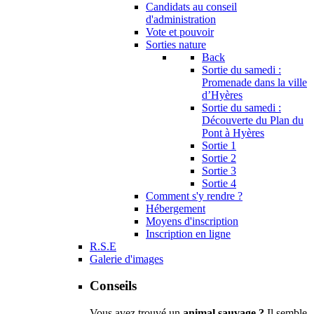
Candidats au conseil
d'administration
Vote et pouvoir
Sorties nature
Back
Sortie du samedi :
Promenade dans la ville
d’Hyères
Sortie du samedi :
Découverte du Plan du
Pont à Hyères
Sortie 1
Sortie 2
Sortie 3
Sortie 4
Comment s'y rendre ?
Hébergement
Moyens d'inscription
Inscription en ligne
R.S.E
Galerie d'images
Conseils
Vous avez trouvé un
animal sauvage ?
Il semble