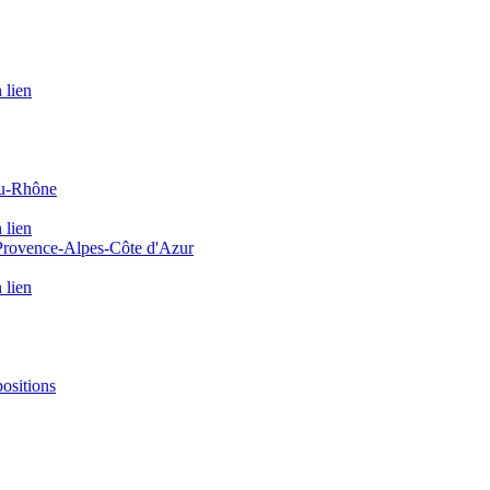
 lien
du-Rhône
 lien
 Provence-Alpes-Côte d'Azur
 lien
positions