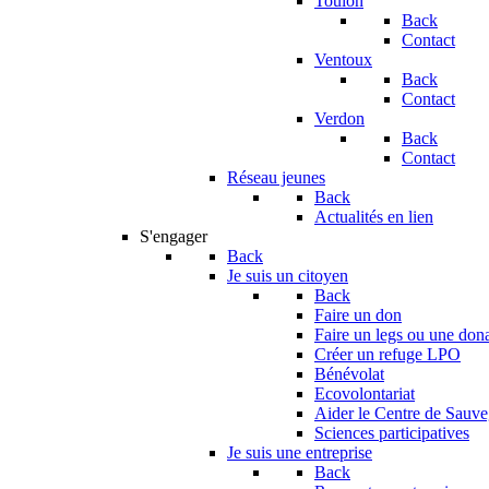
Toulon
Back
Contact
Ventoux
Back
Contact
Verdon
Back
Contact
Réseau jeunes
Back
Actualités en lien
S'engager
Back
Je suis un citoyen
Back
Faire un don
Faire un legs ou une don
Créer un refuge LPO
Bénévolat
Ecovolontariat
Aider le Centre de Sauv
Sciences participatives
Je suis une entreprise
Back