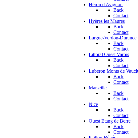
Héron d'Avignon
Back
Contact
Hyères les Maures
Back
Contact
Largue-Verdon-Durance
Back
Contact
Littoral Ouest Varois
Back
Contact
Luberon Monts de Vaucl
Back
Contact
Marseille
Back
Contact
Nice
Back
Contact
Ouest Etang de Berre
Back
Contact
Paillon-Bévéra