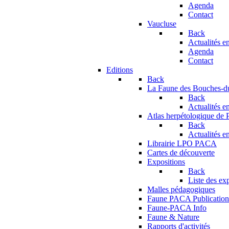
Agenda
Contact
Vaucluse
Back
Actualités en
Agenda
Contact
Editions
Back
La Faune des Bouches-
Back
Actualités en
Atlas herpétologique de
Back
Actualités en
Librairie LPO PACA
Cartes de découverte
Expositions
Back
Liste des ex
Malles pédagogiques
Faune PACA Publication
Faune-PACA Info
Faune & Nature
Rapports d'activités