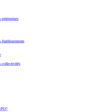
s entreprises
s établissements
e
 collectivités
 LPO?