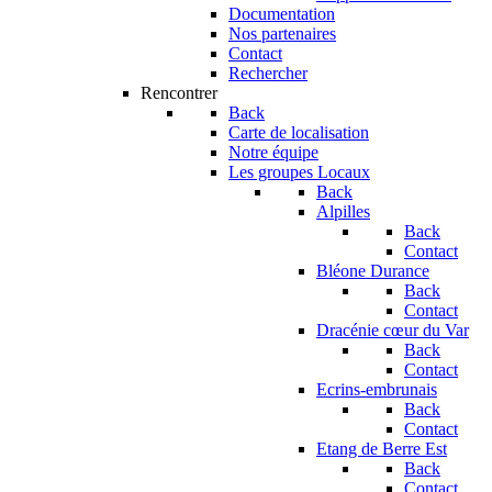
Documentation
Nos partenaires
Contact
Rechercher
Rencontrer
Back
Carte de localisation
Notre équipe
Les groupes Locaux
Back
Alpilles
Back
Contact
Bléone Durance
Back
Contact
Dracénie cœur du Var
Back
Contact
Ecrins-embrunais
Back
Contact
Etang de Berre Est
Back
Contact