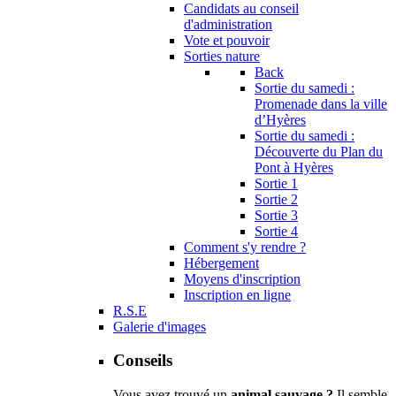
Candidats au conseil
d'administration
Vote et pouvoir
Sorties nature
Back
Sortie du samedi :
Promenade dans la ville
d’Hyères
Sortie du samedi :
Découverte du Plan du
Pont à Hyères
Sortie 1
Sortie 2
Sortie 3
Sortie 4
Comment s'y rendre ?
Hébergement
Moyens d'inscription
Inscription en ligne
R.S.E
Galerie d'images
Conseils
Vous avez trouvé un
animal sauvage ?
Il semble