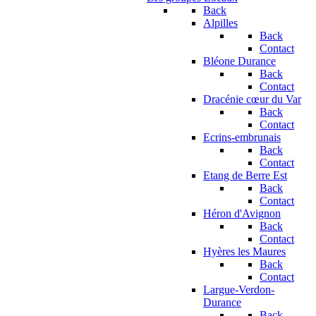
Back
Alpilles
Back
Contact
Bléone Durance
Back
Contact
Dracénie cœur du Var
Back
Contact
Ecrins-embrunais
Back
Contact
Etang de Berre Est
Back
Contact
Héron d'Avignon
Back
Contact
Hyères les Maures
Back
Contact
Largue-Verdon-
Durance
Back