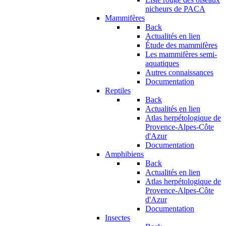
nicheurs de PACA
Mammifères
Back
Actualités en lien
Étude des mammifères
Les mammifères semi-
aquatiques
Autres connaissances
Documentation
Reptiles
Back
Actualités en lien
Atlas herpétologique de
Provence-Alpes-Côte
d'Azur
Documentation
Amphibiens
Back
Actualités en lien
Atlas herpétologique de
Provence-Alpes-Côte
d'Azur
Documentation
Insectes