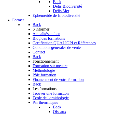
Back
Défis Biodiversité
Défis Mer
Ephéméride de la biodiversité
Former
Back
S'informer
Actualités en lien
Blog des formations
Certification QUALIOPI et Références
Conditions générales de vente
Contact
Back
Fonctionnement
Formation sur mesure
Méthodologie
Pôle formation
Financement de votre formation
Back
Les formations
Trouver une formation
École de l'ornithologie
Par thématiques
Back
Oiseaux