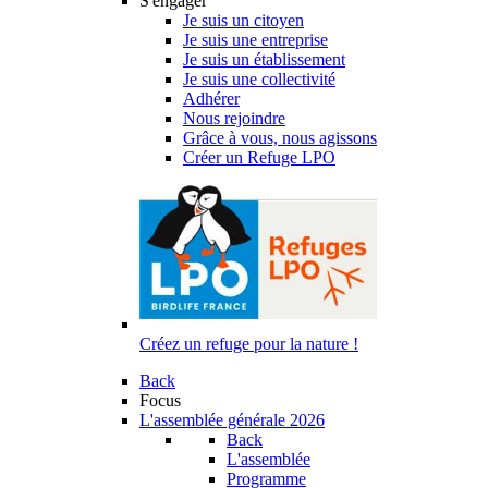
S'engager
Je suis un citoyen
Je suis une entreprise
Je suis un établissement
Je suis une collectivité
Adhérer
Nous rejoindre
Grâce à vous, nous agissons
Créer un Refuge LPO
Créez un refuge pour la nature !
Back
Focus
L'assemblée générale 2026
Back
L'assemblée
Programme