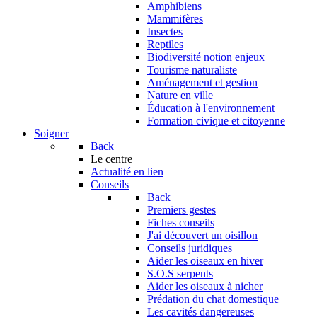
Amphibiens
Mammifères
Insectes
Reptiles
Biodiversité notion enjeux
Tourisme naturaliste
Aménagement et gestion
Nature en ville
Éducation à l'environnement
Formation civique et citoyenne
Soigner
Back
Le centre
Actualité en lien
Conseils
Back
Premiers gestes
Fiches conseils
J'ai découvert un oisillon
Conseils juridiques
Aider les oiseaux en hiver
S.O.S serpents
Aider les oiseaux à nicher
Prédation du chat domestique
Les cavités dangereuses