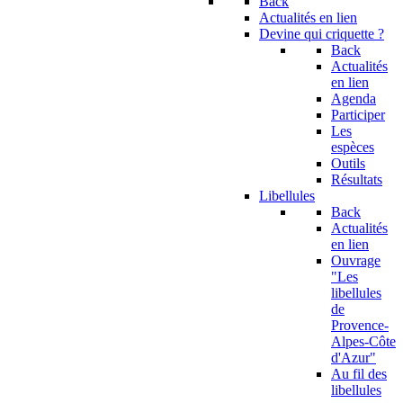
Back
Actualités en lien
Devine qui criquette ?
Back
Actualités
en lien
Agenda
Participer
Les
espèces
Outils
Résultats
Libellules
Back
Actualités
en lien
Ouvrage
"Les
libellules
de
Provence-
Alpes-Côte
d'Azur"
Au fil des
libellules