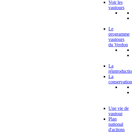
Voir les
vautours
Le
programme
vautours
du Verdon
La
réintroducti
La
conservation
Une vie de
vautour
Plan
national
d'actions