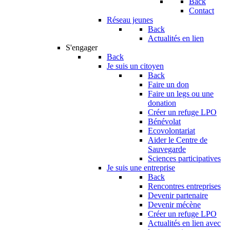
Back
Contact
Réseau jeunes
Back
Actualités en lien
S'engager
Back
Je suis un citoyen
Back
Faire un don
Faire un legs ou une
donation
Créer un refuge LPO
Bénévolat
Ecovolontariat
Aider le Centre de
Sauvegarde
Sciences participatives
Je suis une entreprise
Back
Rencontres entreprises
Devenir partenaire
Devenir mécène
Créer un refuge LPO
Actualités en lien avec