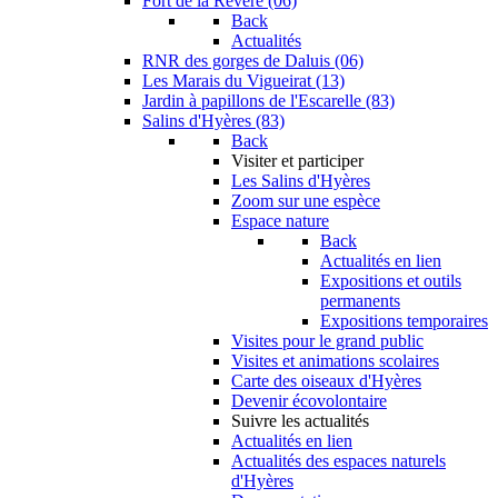
Fort de la Revère (06)
Back
Actualités
RNR des gorges de Daluis (06)
Les Marais du Vigueirat (13)
Jardin à papillons de l'Escarelle (83)
Salins d'Hyères (83)
Back
Visiter et participer
Les Salins d'Hyères
Zoom sur une espèce
Espace nature
Back
Actualités en lien
Expositions et outils
permanents
Expositions temporaires
Visites pour le grand public
Visites et animations scolaires
Carte des oiseaux d'Hyères
Devenir écovolontaire
Suivre les actualités
Actualités en lien
Actualités des espaces naturels
d'Hyères