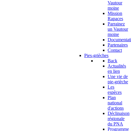
Vautour
moine
Mission
Rapaces
Parrainez
un Vautour
moine
Documentat
Partenaires
Contact
Pies-grièches
Back
Actualités
en lien
Une vie de
pie-grièche
Les
espèces
Plan
national
d'actions
Déclinaison
régionale
du PNA
Programme