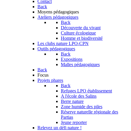
Contact
Back
Moyens pédagogiques
Ateliers pédagogiques
Back
Découverte du vivant
Culture écologique
Homme et biodiversité
Les clubs nature LPO-CPN
Outils pédagogiques
Back
Expositions
Malles pédagogiques
Back
Focus
Projets phares
Back
Refuges LPO établissement
A l'école des Salins
Berre nature
Zone humide des piles
Réserve naturelle régionale des
Partias
Jeune reporter
Relevez un défi nature !