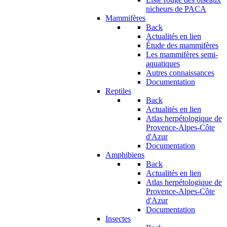
nicheurs de PACA
Mammifères
Back
Actualités en lien
Étude des mammifères
Les mammifères semi-
aquatiques
Autres connaissances
Documentation
Reptiles
Back
Actualités en lien
Atlas herpétologique de
Provence-Alpes-Côte
d'Azur
Documentation
Amphibiens
Back
Actualités en lien
Atlas herpétologique de
Provence-Alpes-Côte
d'Azur
Documentation
Insectes