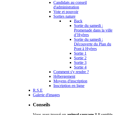
Candidats au conseil
d'administration
Vote et pouvoir
Sorties nature
Back
Sortie du samedi :
Promenade dans la ville
d’Hyères
Sortie du samedi :
Découverte du Plan du
Pont à Hyères
Sortie 1
Sortie 2
Sortie 3
Sortie 4
Comment s'y rendre ?
Hébergement
Moyens d'inscription
Inscription en ligne
R.S.E
Galerie d'images
Conseils
Vous avez trouvé un
animal sauvage ?
Il semble