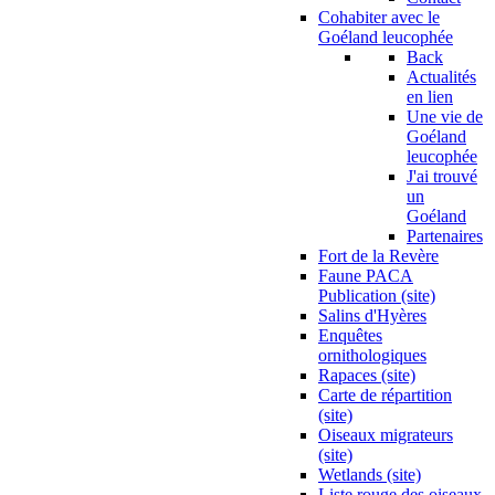
Cohabiter avec le
Goéland leucophée
Back
Actualités
en lien
Une vie de
Goéland
leucophée
J'ai trouvé
un
Goéland
Partenaires
Fort de la Revère
Faune PACA
Publication (site)
Salins d'Hyères
Enquêtes
ornithologiques
Rapaces (site)
Carte de répartition
(site)
Oiseaux migrateurs
(site)
Wetlands (site)
Liste rouge des oiseaux