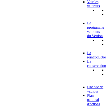
Voir les
vautours
Le
programme
vautours
du Verdon
La
réintroducti
La
conservation
Une vie de
vautour
Plan
national
d'actions