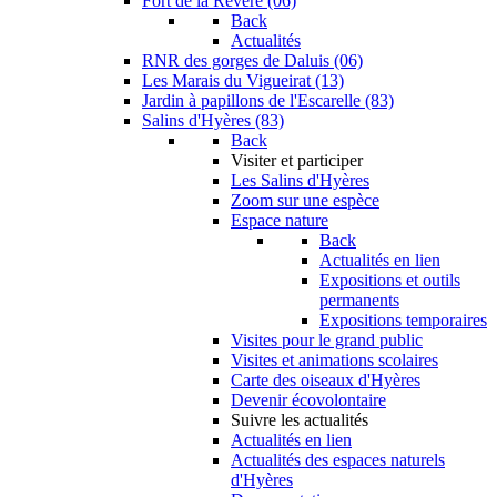
Fort de la Revère (06)
Back
Actualités
RNR des gorges de Daluis (06)
Les Marais du Vigueirat (13)
Jardin à papillons de l'Escarelle (83)
Salins d'Hyères (83)
Back
Visiter et participer
Les Salins d'Hyères
Zoom sur une espèce
Espace nature
Back
Actualités en lien
Expositions et outils
permanents
Expositions temporaires
Visites pour le grand public
Visites et animations scolaires
Carte des oiseaux d'Hyères
Devenir écovolontaire
Suivre les actualités
Actualités en lien
Actualités des espaces naturels
d'Hyères