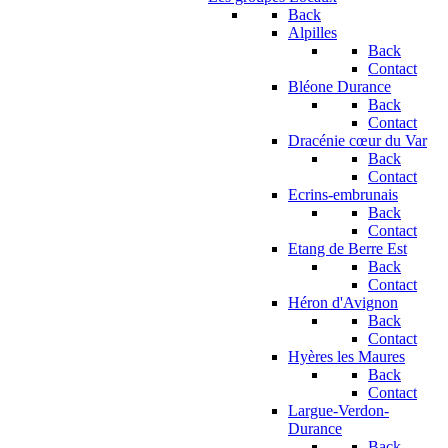
Back
Alpilles
Back
Contact
Bléone Durance
Back
Contact
Dracénie cœur du Var
Back
Contact
Ecrins-embrunais
Back
Contact
Etang de Berre Est
Back
Contact
Héron d'Avignon
Back
Contact
Hyères les Maures
Back
Contact
Largue-Verdon-
Durance
Back