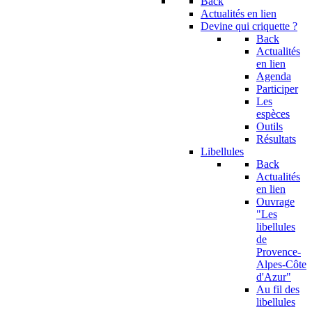
Back
Actualités en lien
Devine qui criquette ?
Back
Actualités
en lien
Agenda
Participer
Les
espèces
Outils
Résultats
Libellules
Back
Actualités
en lien
Ouvrage
"Les
libellules
de
Provence-
Alpes-Côte
d'Azur"
Au fil des
libellules