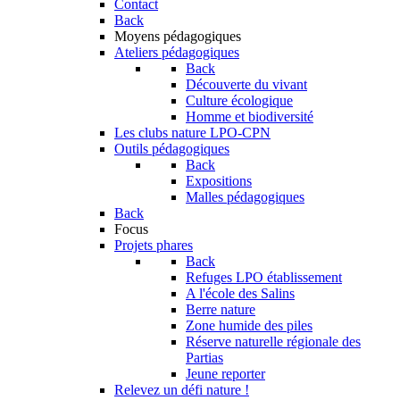
Contact
Back
Moyens pédagogiques
Ateliers pédagogiques
Back
Découverte du vivant
Culture écologique
Homme et biodiversité
Les clubs nature LPO-CPN
Outils pédagogiques
Back
Expositions
Malles pédagogiques
Back
Focus
Projets phares
Back
Refuges LPO établissement
A l'école des Salins
Berre nature
Zone humide des piles
Réserve naturelle régionale des
Partias
Jeune reporter
Relevez un défi nature !