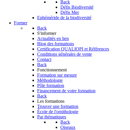
Back
Défis Biodiversité
Défis Mer
Ephéméride de la biodiversité
Former
Back
S'informer
Actualités en lien
Blog des formations
Certification QUALIOPI et Références
Conditions générales de vente
Contact
Back
Fonctionnement
Formation sur mesure
Méthodologie
Pôle formation
Financement de votre formation
Back
Les formations
Trouver une formation
École de l'ornithologie
Par thématiques
Back
Oiseaux