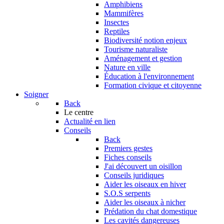
Amphibiens
Mammifères
Insectes
Reptiles
Biodiversité notion enjeux
Tourisme naturaliste
Aménagement et gestion
Nature en ville
Éducation à l'environnement
Formation civique et citoyenne
Soigner
Back
Le centre
Actualité en lien
Conseils
Back
Premiers gestes
Fiches conseils
J'ai découvert un oisillon
Conseils juridiques
Aider les oiseaux en hiver
S.O.S serpents
Aider les oiseaux à nicher
Prédation du chat domestique
Les cavités dangereuses