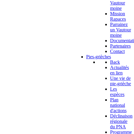
Vautour
moine
Mission
Rapaces
Parrainez
un Vautour
moine
Documentat
Partenaires
Contact
Pies-grièches
Back
Actualités
en lien
Une vie de
pie-grièche
Les
espèces
Plan
national
d'actions
Déclinaison
régionale
du PNA
Programme