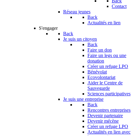
Back
Contact
Réseau jeunes
Back
Actualités en lien
S'engager
Back
Je suis un citoyen
Back
Faire un don
Faire un legs ou une
donation
Créer un refuge LPO
Bénévolat
Ecovolontariat
Aider le Centre de
Sauvegarde
Sciences participatives
Je suis une entreprise
Back
Rencontres entreprises
Devenir partenaire
Devenir mécène
Créer un refuge LPO
Actualités en lien avec