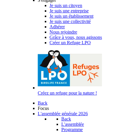
S'engager
Je suis un citoyen
Je suis une entreprise
Je suis un établissement
Je suis une collectivité
Adhérer
Nous rejoindre
Grâce à vous, nous agissons
Créer un Refuge LPO
Créez un refuge pour la nature !
Back
Focus
L'assemblée générale 2026
Back
L'assemblée
Programme