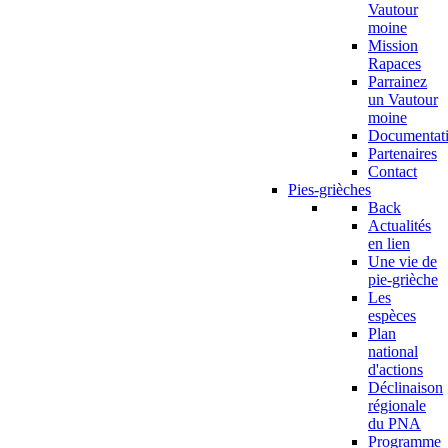
Vautour
moine
Mission
Rapaces
Parrainez
un Vautour
moine
Documentat
Partenaires
Contact
Pies-grièches
Back
Actualités
en lien
Une vie de
pie-grièche
Les
espèces
Plan
national
d'actions
Déclinaison
régionale
du PNA
Programme