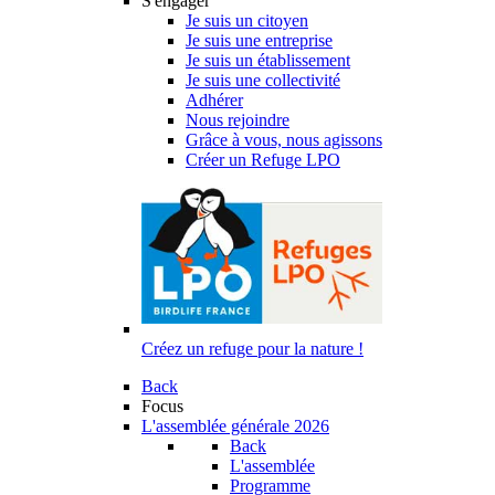
S'engager
Je suis un citoyen
Je suis une entreprise
Je suis un établissement
Je suis une collectivité
Adhérer
Nous rejoindre
Grâce à vous, nous agissons
Créer un Refuge LPO
Créez un refuge pour la nature !
Back
Focus
L'assemblée générale 2026
Back
L'assemblée
Programme