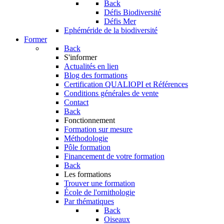
Back
Défis Biodiversité
Défis Mer
Ephéméride de la biodiversité
Former
Back
S'informer
Actualités en lien
Blog des formations
Certification QUALIOPI et Références
Conditions générales de vente
Contact
Back
Fonctionnement
Formation sur mesure
Méthodologie
Pôle formation
Financement de votre formation
Back
Les formations
Trouver une formation
École de l'ornithologie
Par thématiques
Back
Oiseaux