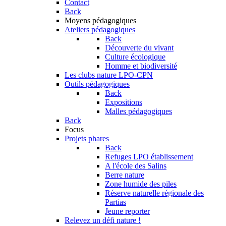
Contact
Back
Moyens pédagogiques
Ateliers pédagogiques
Back
Découverte du vivant
Culture écologique
Homme et biodiversité
Les clubs nature LPO-CPN
Outils pédagogiques
Back
Expositions
Malles pédagogiques
Back
Focus
Projets phares
Back
Refuges LPO établissement
A l'école des Salins
Berre nature
Zone humide des piles
Réserve naturelle régionale des
Partias
Jeune reporter
Relevez un défi nature !