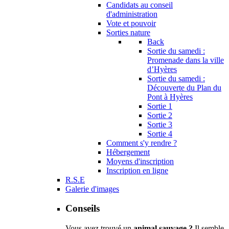
Candidats au conseil
d'administration
Vote et pouvoir
Sorties nature
Back
Sortie du samedi :
Promenade dans la ville
d’Hyères
Sortie du samedi :
Découverte du Plan du
Pont à Hyères
Sortie 1
Sortie 2
Sortie 3
Sortie 4
Comment s'y rendre ?
Hébergement
Moyens d'inscription
Inscription en ligne
R.S.E
Galerie d'images
Conseils
Vous avez trouvé un
animal sauvage ?
Il semble