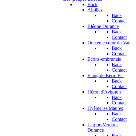
Back
Alpilles
Back
Contact
Bléone Durance
Back
Contact
Dracénie cœur du Var
Back
Contact
Ecrins-embrunais
Back
Contact
Etang de Berre Est
Back
Contact
Héron d'Avignon
Back
Contact
Hyères les Maures
Back
Contact
Largue-Verdon-
Durance
Back