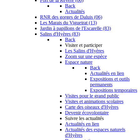
Fort de la Revère (06)
Back
Actualités
RNR des gorges de Daluis (06)
Les Marais du Vigueirat (13)
Jardin à papillons de l'Escarelle (83)
Salins d'Hyères (83)
Back
Visiter et participer
Les Salins d'Hyères
Zoom sur une espèce
Espace nature
Back
Actualités en lien
Expositions et outils
permanents
Expositions temporaires
Visites pour le grand public
Visites et animations scolaires
Carte des oiseaux d'Hyères
Devenir écovolontaire
Suivre les actualités
Actualités en lien
Actualités des espaces naturels
d'Hyères