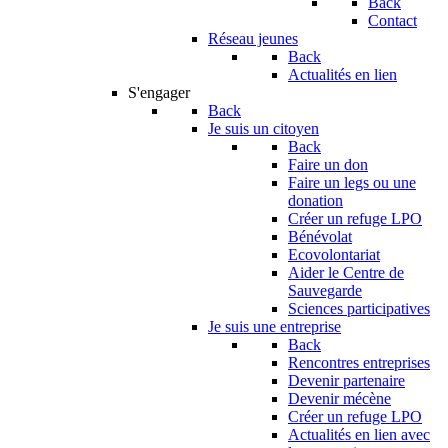
Back
Contact
Réseau jeunes
Back
Actualités en lien
S'engager
Back
Je suis un citoyen
Back
Faire un don
Faire un legs ou une
donation
Créer un refuge LPO
Bénévolat
Ecovolontariat
Aider le Centre de
Sauvegarde
Sciences participatives
Je suis une entreprise
Back
Rencontres entreprises
Devenir partenaire
Devenir mécène
Créer un refuge LPO
Actualités en lien avec