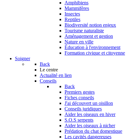
Amphibiens
Mammifères
Insectes
Reptiles
Biodiversité notion enjeux
Tourisme naturaliste
Aménagement et gestion
Nature en ville
Éducation à l'environnement
Formation civique et citoyenne
Soigner
Back
Le centre
Actualité en lien
Conseils
Back
Premiers gestes
Fiches conseils
J'ai découvert un oisillon
Conseils juridiques
Aider les oiseaux en hiver
S.O.S serpents
Aider les oiseaux à nicher
Prédation du chat domestique
Les cavités dangereuses