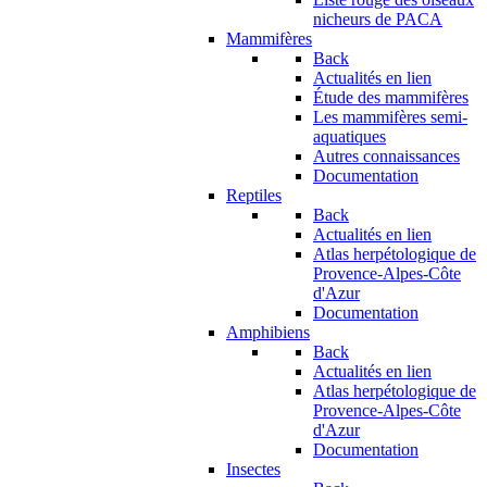
nicheurs de PACA
Mammifères
Back
Actualités en lien
Étude des mammifères
Les mammifères semi-
aquatiques
Autres connaissances
Documentation
Reptiles
Back
Actualités en lien
Atlas herpétologique de
Provence-Alpes-Côte
d'Azur
Documentation
Amphibiens
Back
Actualités en lien
Atlas herpétologique de
Provence-Alpes-Côte
d'Azur
Documentation
Insectes