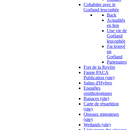
Cohabiter avec le
Goéland leucophée
Back
Actualités
en lien
Une vie de
Goéland
leucophée
J'ai trouvé
un
Goéland
Partenaires
Fort de la Revère
Faune PACA
Publication (site)
Salins d'Hyères
Enquêtes
ornithologiques
Rapaces (site)
Carte de répartition
(site)
Oiseaux migrateurs
(site)
Wetlands (site)
Liste rouge des oiseaux