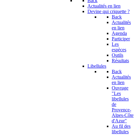
Back
Actualités en lien
Devine qui criquette ?
Back
Actualités
en lien
Agenda
Participer
Les
espèces
Outils
Résultats
Libellules
Back
Actualités
en lien
Ouvrage
"Les
libellules
de
Provence-
Alpes-Côte
d'Azur"
Au fil des
libellules