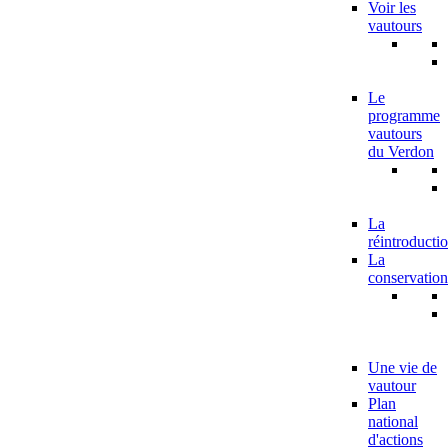
Voir les
vautours
Le
programme
vautours
du Verdon
La
réintroducti
La
conservation
Une vie de
vautour
Plan
national
d'actions