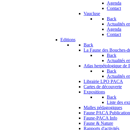
Agenda
Contact
Vaucluse
Back
Actualités en
Agenda
Contact
Editions
Back
La Faune des Bouches-
Back
Actualités en
Atlas herpétologique de
Back
Actualités en
Librairie LPO PACA
Cartes de découverte
Expositions
Back
Liste des ex
Malles pédagogiques
Faune PACA Publication
Faune-PACA Info
Faune & Nature
Rapports d'activités