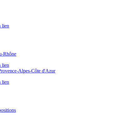
 lien
du-Rhône
 lien
 Provence-Alpes-Côte d'Azur
 lien
positions