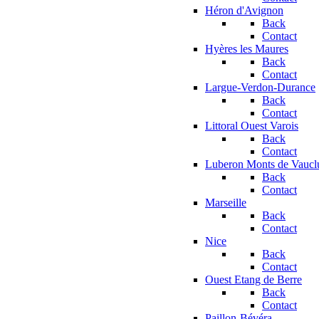
Héron d'Avignon
Back
Contact
Hyères les Maures
Back
Contact
Largue-Verdon-Durance
Back
Contact
Littoral Ouest Varois
Back
Contact
Luberon Monts de Vaucl
Back
Contact
Marseille
Back
Contact
Nice
Back
Contact
Ouest Etang de Berre
Back
Contact
Paillon-Bévéra