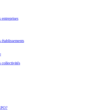
s entreprises
s établissements
e
 collectivités
 LPO?