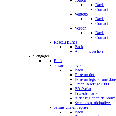
Toulon
Back
Contact
Ventoux
Back
Contact
Verdon
Back
Contact
Réseau jeunes
Back
Actualités en lien
S'engager
Back
Je suis un citoyen
Back
Faire un don
Faire un legs ou une don
Créer un refuge LPO
Bénévolat
Ecovolontariat
Aider le Centre de Sauv
Sciences participatives
Je suis une entreprise
Back