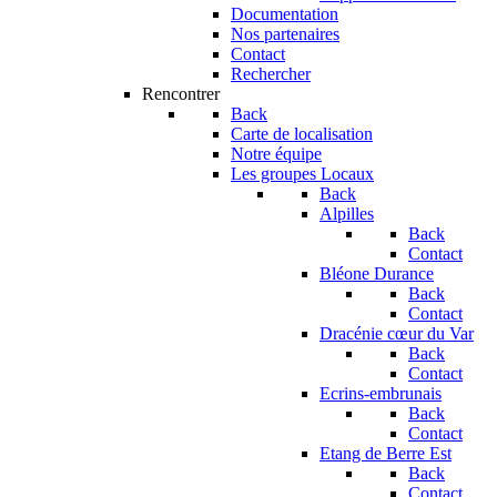
Documentation
Nos partenaires
Contact
Rechercher
Rencontrer
Back
Carte de localisation
Notre équipe
Les groupes Locaux
Back
Alpilles
Back
Contact
Bléone Durance
Back
Contact
Dracénie cœur du Var
Back
Contact
Ecrins-embrunais
Back
Contact
Etang de Berre Est
Back
Contact