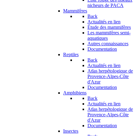
nicheurs de PACA
Mammifères
Back
Actualités en lien
Étude des mammifères
Les mammifères semi-
aquatiques
Autres connaissances
Documentation
Reptiles
Back
Actualités en lien
Atlas herpétologique de
Provence-Alpes-Côte
d'Azur
Documentation
Amphibiens
Back
Actualités en lien
Atlas herpétologique de
Provence-Alpes-Côte
d'Azur
Documentation
Insectes