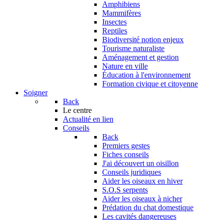
Amphibiens
Mammifères
Insectes
Reptiles
Biodiversité notion enjeux
Tourisme naturaliste
Aménagement et gestion
Nature en ville
Éducation à l'environnement
Formation civique et citoyenne
Soigner
Back
Le centre
Actualité en lien
Conseils
Back
Premiers gestes
Fiches conseils
J'ai découvert un oisillon
Conseils juridiques
Aider les oiseaux en hiver
S.O.S serpents
Aider les oiseaux à nicher
Prédation du chat domestique
Les cavités dangereuses