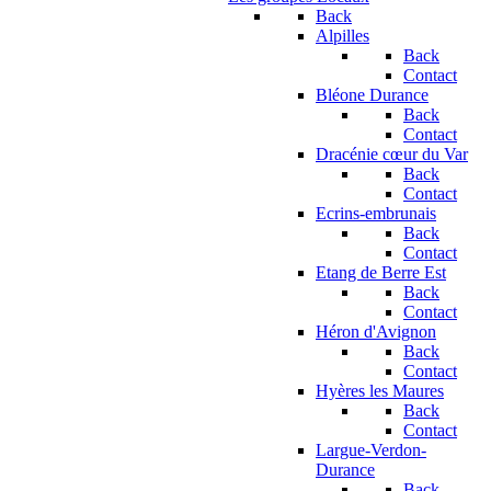
Back
Alpilles
Back
Contact
Bléone Durance
Back
Contact
Dracénie cœur du Var
Back
Contact
Ecrins-embrunais
Back
Contact
Etang de Berre Est
Back
Contact
Héron d'Avignon
Back
Contact
Hyères les Maures
Back
Contact
Largue-Verdon-
Durance
Back