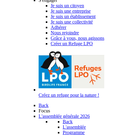
S'engager
Je suis un citoyen
Je suis une entreprise
Je suis un établissement
Je suis une collectivité
Adhérer
Nous rejoindre
Grâce à vous, nous agissons
Créer un Refuge LPO
Créez un refuge pour la nature !
Back
Focus
L'assemblée générale 2026
Back
L'assemblée
Programme