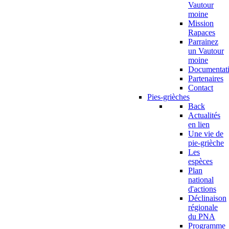
Vautour
moine
Mission
Rapaces
Parrainez
un Vautour
moine
Documentat
Partenaires
Contact
Pies-grièches
Back
Actualités
en lien
Une vie de
pie-grièche
Les
espèces
Plan
national
d'actions
Déclinaison
régionale
du PNA
Programme