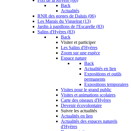
Fort de la Revère (06)
Back
Actualités
RNR des gorges de Daluis (06)
Les Marais du Vigueirat (13)
Jardin à papillons de l'Escarelle (83)
Salins d'Hyères (83)
Back
Visiter et participer
Les Salins d'Hyères
Zoom sur une espèce
Espace nature
Back
Actualités en lien
Expositions et outils
permanents
Expositions temporaires
Visites pour le grand public
Visites et animations scolaires
Carte des oiseaux d'Hyères
Devenir écovolontaire
Suivre les actualités
Actualités en lien
Actualités des espaces naturels
d'Hyères