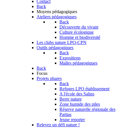
Contact
Back
Moyens pédagogiques
Ateliers pédagogiques
Back
Découverte du vivant
Culture écologique
Homme et biodiversité
Les clubs nature LPO-CPN
Outils pédagogiques
Back
Expositions
Malles pédagogiques
Back
Focus
Projets phares
Back
Refuges LPO établissement
A l'école des Salins
Berre nature
Zone humide des piles
Réserve naturelle régionale des
Partias
Jeune reporter
Relevez un défi nature !