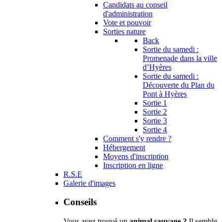
Candidats au conseil
d'administration
Vote et pouvoir
Sorties nature
Back
Sortie du samedi :
Promenade dans la ville
d’Hyères
Sortie du samedi :
Découverte du Plan du
Pont à Hyères
Sortie 1
Sortie 2
Sortie 3
Sortie 4
Comment s'y rendre ?
Hébergement
Moyens d'inscription
Inscription en ligne
R.S.E
Galerie d'images
Conseils
Vous avez trouvé un
animal sauvage ?
Il semble