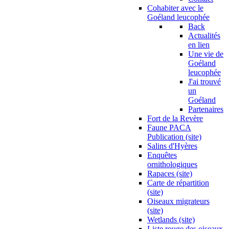
Cohabiter avec le
Goéland leucophée
Back
Actualités
en lien
Une vie de
Goéland
leucophée
J'ai trouvé
un
Goéland
Partenaires
Fort de la Revère
Faune PACA
Publication (site)
Salins d'Hyères
Enquêtes
ornithologiques
Rapaces (site)
Carte de répartition
(site)
Oiseaux migrateurs
(site)
Wetlands (site)
Liste rouge des oiseaux