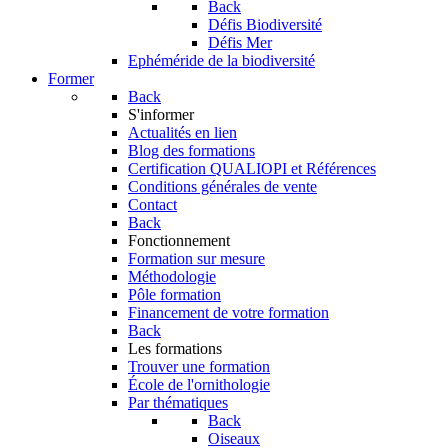
Back
Défis Biodiversité
Défis Mer
Ephéméride de la biodiversité
Former
Back
S'informer
Actualités en lien
Blog des formations
Certification QUALIOPI et Références
Conditions générales de vente
Contact
Back
Fonctionnement
Formation sur mesure
Méthodologie
Pôle formation
Financement de votre formation
Back
Les formations
Trouver une formation
École de l'ornithologie
Par thématiques
Back
Oiseaux