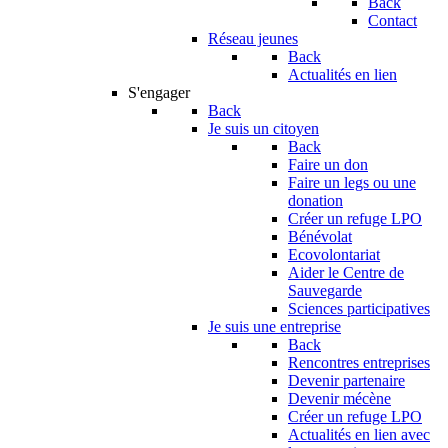
Back
Contact
Réseau jeunes
Back
Actualités en lien
S'engager
Back
Je suis un citoyen
Back
Faire un don
Faire un legs ou une
donation
Créer un refuge LPO
Bénévolat
Ecovolontariat
Aider le Centre de
Sauvegarde
Sciences participatives
Je suis une entreprise
Back
Rencontres entreprises
Devenir partenaire
Devenir mécène
Créer un refuge LPO
Actualités en lien avec