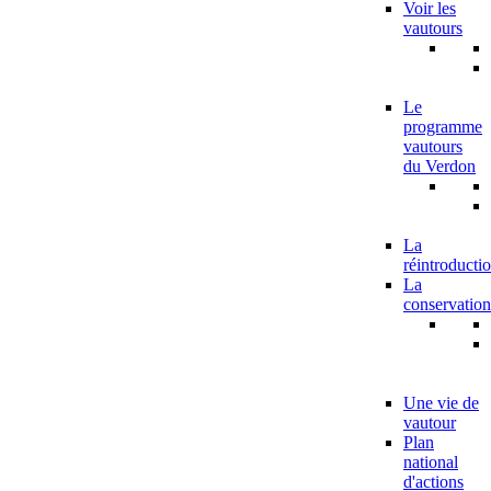
Voir les
vautours
Le
programme
vautours
du Verdon
La
réintroducti
La
conservation
Une vie de
vautour
Plan
national
d'actions