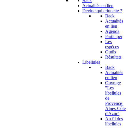
Back
Actualités en lien
Devine qui criquette ?
Back
Actualités
en lien
Agenda
Participer
Les
espèces
Outils
Résultats
Libellules
Back
Actualités
en lien
Ouvrage
"Les
libellules
de
Provence-
Alpes-Côte
d'Azur"
Au fil des
libellules