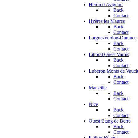
Héron d'Avignon
Back
Contact
Hyères les Maures
Back
Contact
Largue-Verdon-Durance
Back
Contact
Littoral Ouest Varois
Back
Contact
Luberon Monts de Vaucl
Back
Contact
Marseille
Back
Contact
Nice
Back
Contact
Ouest Etang de Berre
Back
Contact
Paillon-Bévéra