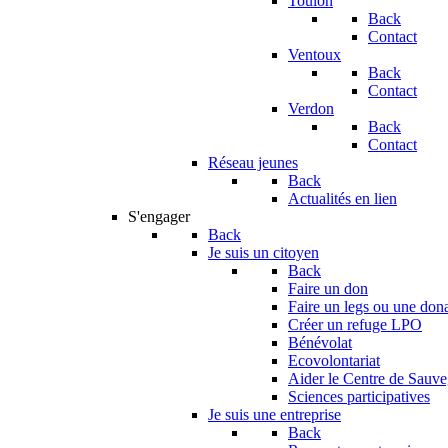
Toulon
Back
Contact
Ventoux
Back
Contact
Verdon
Back
Contact
Réseau jeunes
Back
Actualités en lien
S'engager
Back
Je suis un citoyen
Back
Faire un don
Faire un legs ou une don
Créer un refuge LPO
Bénévolat
Ecovolontariat
Aider le Centre de Sauv
Sciences participatives
Je suis une entreprise
Back