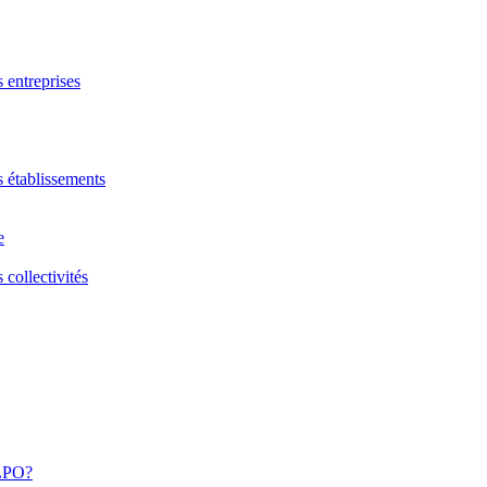
s entreprises
s établissements
e
 collectivités
 LPO?