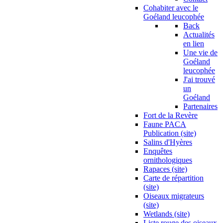
Cohabiter avec le
Goéland leucophée
Back
Actualités
en lien
Une vie de
Goéland
leucophée
J'ai trouvé
un
Goéland
Partenaires
Fort de la Revère
Faune PACA
Publication (site)
Salins d'Hyères
Enquêtes
ornithologiques
Rapaces (site)
Carte de répartition
(site)
Oiseaux migrateurs
(site)
Wetlands (site)
Liste rouge des oiseaux