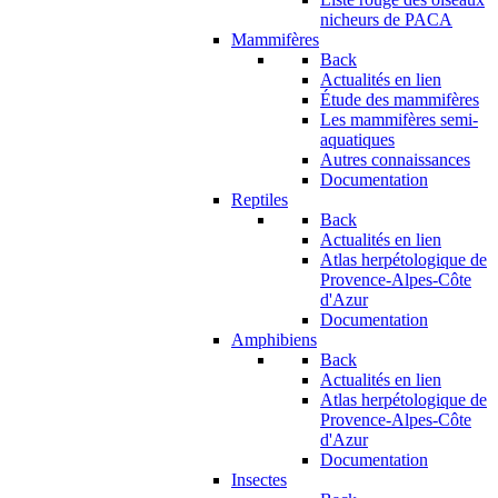
nicheurs de PACA
Mammifères
Back
Actualités en lien
Étude des mammifères
Les mammifères semi-
aquatiques
Autres connaissances
Documentation
Reptiles
Back
Actualités en lien
Atlas herpétologique de
Provence-Alpes-Côte
d'Azur
Documentation
Amphibiens
Back
Actualités en lien
Atlas herpétologique de
Provence-Alpes-Côte
d'Azur
Documentation
Insectes