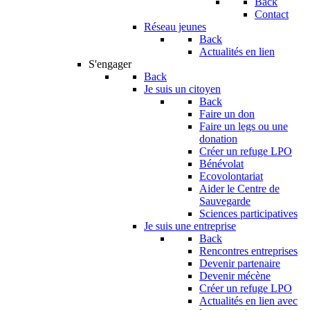
Back
Contact
Réseau jeunes
Back
Actualités en lien
S'engager
Back
Je suis un citoyen
Back
Faire un don
Faire un legs ou une
donation
Créer un refuge LPO
Bénévolat
Ecovolontariat
Aider le Centre de
Sauvegarde
Sciences participatives
Je suis une entreprise
Back
Rencontres entreprises
Devenir partenaire
Devenir mécène
Créer un refuge LPO
Actualités en lien avec