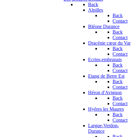
Back
Alpilles
Back
Contact
Bléone Durance
Back
Contact
Dracénie cœur du Var
Back
Contact
Ecrins-embrunais
Back
Contact
Etang de Berre Est
Back
Contact
Héron d'Avignon
Back
Contact
Hyères les Maures
Back
Contact
Largue-Verdon-
Durance
Back