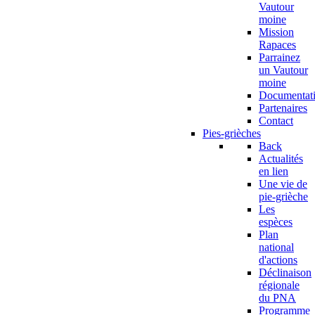
Vautour
moine
Mission
Rapaces
Parrainez
un Vautour
moine
Documentat
Partenaires
Contact
Pies-grièches
Back
Actualités
en lien
Une vie de
pie-grièche
Les
espèces
Plan
national
d'actions
Déclinaison
régionale
du PNA
Programme