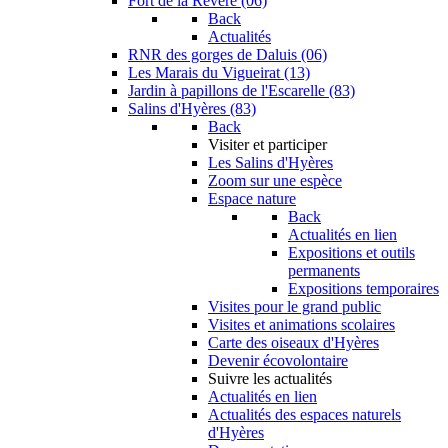
Fort de la Revère (06)
Back
Actualités
RNR des gorges de Daluis (06)
Les Marais du Vigueirat (13)
Jardin à papillons de l'Escarelle (83)
Salins d'Hyères (83)
Back
Visiter et participer
Les Salins d'Hyères
Zoom sur une espèce
Espace nature
Back
Actualités en lien
Expositions et outils
permanents
Expositions temporaires
Visites pour le grand public
Visites et animations scolaires
Carte des oiseaux d'Hyères
Devenir écovolontaire
Suivre les actualités
Actualités en lien
Actualités des espaces naturels
d'Hyères