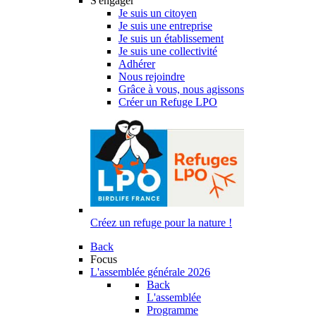
S'engager
Je suis un citoyen
Je suis une entreprise
Je suis un établissement
Je suis une collectivité
Adhérer
Nous rejoindre
Grâce à vous, nous agissons
Créer un Refuge LPO
Créez un refuge pour la nature !
Back
Focus
L'assemblée générale 2026
Back
L'assemblée
Programme