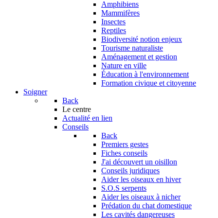
Amphibiens
Mammifères
Insectes
Reptiles
Biodiversité notion enjeux
Tourisme naturaliste
Aménagement et gestion
Nature en ville
Éducation à l'environnement
Formation civique et citoyenne
Soigner
Back
Le centre
Actualité en lien
Conseils
Back
Premiers gestes
Fiches conseils
J'ai découvert un oisillon
Conseils juridiques
Aider les oiseaux en hiver
S.O.S serpents
Aider les oiseaux à nicher
Prédation du chat domestique
Les cavités dangereuses