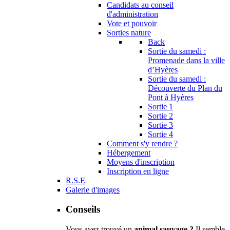
Candidats au conseil
d'administration
Vote et pouvoir
Sorties nature
Back
Sortie du samedi :
Promenade dans la ville
d’Hyères
Sortie du samedi :
Découverte du Plan du
Pont à Hyères
Sortie 1
Sortie 2
Sortie 3
Sortie 4
Comment s'y rendre ?
Hébergement
Moyens d'inscription
Inscription en ligne
R.S.E
Galerie d'images
Conseils
Vous avez trouvé un
animal sauvage ?
Il semble