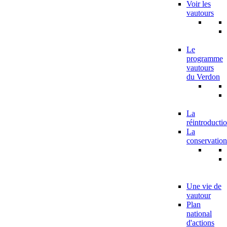
Voir les
vautours
Le
programme
vautours
du Verdon
La
réintroducti
La
conservation
Une vie de
vautour
Plan
national
d'actions