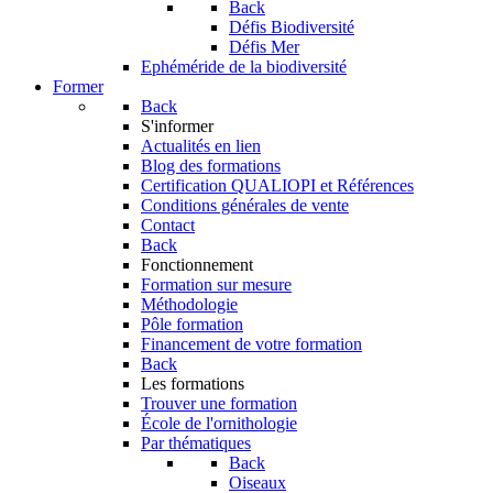
Back
Défis Biodiversité
Défis Mer
Ephéméride de la biodiversité
Former
Back
S'informer
Actualités en lien
Blog des formations
Certification QUALIOPI et Références
Conditions générales de vente
Contact
Back
Fonctionnement
Formation sur mesure
Méthodologie
Pôle formation
Financement de votre formation
Back
Les formations
Trouver une formation
École de l'ornithologie
Par thématiques
Back
Oiseaux