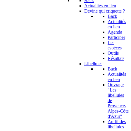
Back
Actualités en lien
Devine qui criquette ?
Back
Actualités
en lien
Agenda
Participer
Les
espèces
Outils
Résultats
Libellules
Back
Actualités
en lien
Ouvrage
"Les
libellules
de
Provence-
Alpes-Côte
d'Azur"
Au fil des
libellules