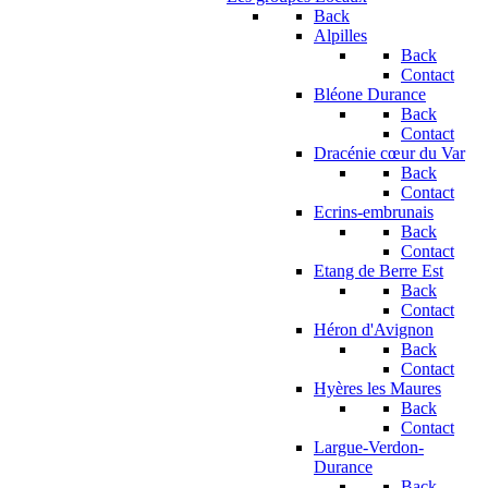
Back
Alpilles
Back
Contact
Bléone Durance
Back
Contact
Dracénie cœur du Var
Back
Contact
Ecrins-embrunais
Back
Contact
Etang de Berre Est
Back
Contact
Héron d'Avignon
Back
Contact
Hyères les Maures
Back
Contact
Largue-Verdon-
Durance
Back