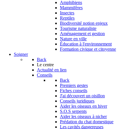
Amphibiens
Mammifères
Insectes
Reptiles
Biodiversité notion enjeux
Tourisme naturaliste
Aménagement et gestion
Nature en ville
Éducation à l'environnement
Formation civique et citoyenne
Soigner
Back
Le centre
Actualité en lien
Conseils
Back
Premiers gestes
Fiches conseils
J'ai découvert un oisillon
Conseils juridiques
Aider les oiseaux en hiver
S.O.S serpents
Aider les oiseaux à nicher
Prédation du chat domestique
Les cavités dangereuses