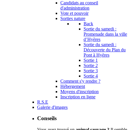
Candidats au conseil
d'administration
Vote et pouvoir
Sorties nature
Back
Sortie du samedi :
Promenade dans la ville
d’Hyères
Sortie du samedi :
Découverte du Plan du
Pont à Hyères
Sortie 1
Sortie 2
Sortie 3
Sortie 4
Comment s'y rendre ?
Hébergement
Moyens d'inscription
Inscription en ligne
R.S.E
Galerie d'images
Conseils
Vous avez trouvé un
animal sauvage ?
Il semble