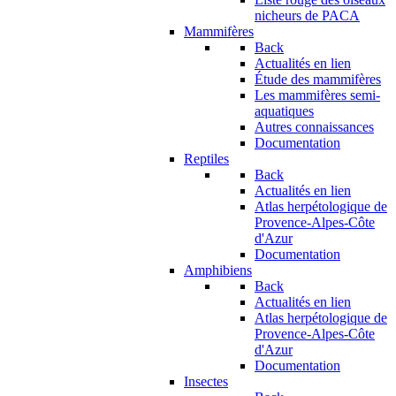
nicheurs de PACA
Mammifères
Back
Actualités en lien
Étude des mammifères
Les mammifères semi-
aquatiques
Autres connaissances
Documentation
Reptiles
Back
Actualités en lien
Atlas herpétologique de
Provence-Alpes-Côte
d'Azur
Documentation
Amphibiens
Back
Actualités en lien
Atlas herpétologique de
Provence-Alpes-Côte
d'Azur
Documentation
Insectes