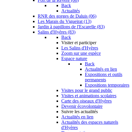
Fort de la Revère (06)
Back
Actualités
RNR des gorges de Daluis (06)
Les Marais du Vigueirat (13)
Jardin à papillons de l'Escarelle (83)
Salins d'Hyères (83)
Back
Visiter et participer
Les Salins d'Hyères
Zoom sur une espèce
Espace nature
Back
Actualités en lien
Expositions et outils
permanents
Expositions temporaires
Visites pour le grand public
Visites et animations scolaires
Carte des oiseaux d'Hyères
Devenir écovolontaire
Suivre les actualités
Actualités en lien
Actualités des espaces naturels
d'Hyères