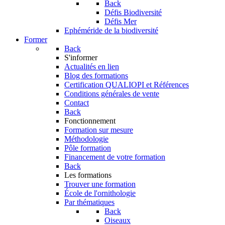
Back
Défis Biodiversité
Défis Mer
Ephéméride de la biodiversité
Former
Back
S'informer
Actualités en lien
Blog des formations
Certification QUALIOPI et Références
Conditions générales de vente
Contact
Back
Fonctionnement
Formation sur mesure
Méthodologie
Pôle formation
Financement de votre formation
Back
Les formations
Trouver une formation
École de l'ornithologie
Par thématiques
Back
Oiseaux