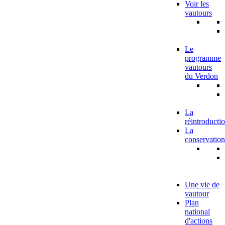
Voir les
vautours
Le
programme
vautours
du Verdon
La
réintroducti
La
conservation
Une vie de
vautour
Plan
national
d'actions