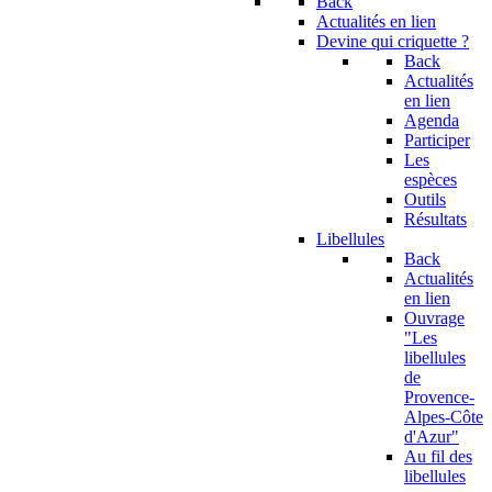
Back
Actualités en lien
Devine qui criquette ?
Back
Actualités
en lien
Agenda
Participer
Les
espèces
Outils
Résultats
Libellules
Back
Actualités
en lien
Ouvrage
"Les
libellules
de
Provence-
Alpes-Côte
d'Azur"
Au fil des
libellules