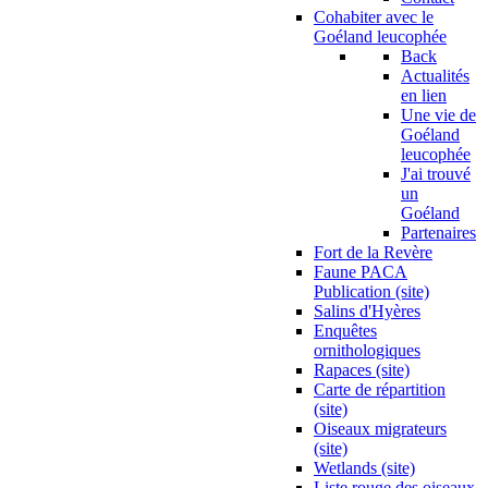
Cohabiter avec le
Goéland leucophée
Back
Actualités
en lien
Une vie de
Goéland
leucophée
J'ai trouvé
un
Goéland
Partenaires
Fort de la Revère
Faune PACA
Publication (site)
Salins d'Hyères
Enquêtes
ornithologiques
Rapaces (site)
Carte de répartition
(site)
Oiseaux migrateurs
(site)
Wetlands (site)
Liste rouge des oiseaux