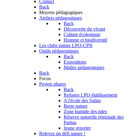
Contact
Back
Moyens pédagogiques
Ateliers pédagogiques
Back
Découverte du vivant
Culture écologique
Homme et biodiversité
Les clubs nature LPO-CPN
Outils pédagogiques
Back
Expositions
Malles pédagogiques
Back
Focus
Projets phares
Back
Refuges LPO établissement
A l'école des Salins
Berre nature
Zone humide des piles
Réserve naturelle régionale des
Partias
Jeune reporter
Relevez un défi nature !