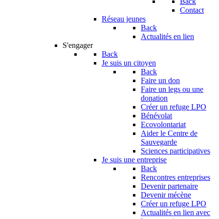
Back
Contact
Réseau jeunes
Back
Actualités en lien
S'engager
Back
Je suis un citoyen
Back
Faire un don
Faire un legs ou une
donation
Créer un refuge LPO
Bénévolat
Ecovolontariat
Aider le Centre de
Sauvegarde
Sciences participatives
Je suis une entreprise
Back
Rencontres entreprises
Devenir partenaire
Devenir mécène
Créer un refuge LPO
Actualités en lien avec