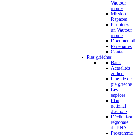
Vautour
moine
Mission
Rapaces
Parrainez
un Vautour
moine
Documentat
Partenaires
Contact
Pies-grièches
Back
Actualités
en lien
Une vie de
pie-grièche
Les
espèces
Plan
national
d'actions
Déclinaison
régionale
du PNA
Programme