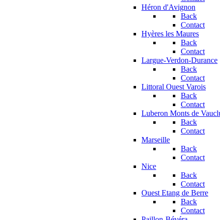
Héron d'Avignon
Back
Contact
Hyères les Maures
Back
Contact
Largue-Verdon-Durance
Back
Contact
Littoral Ouest Varois
Back
Contact
Luberon Monts de Vaucl
Back
Contact
Marseille
Back
Contact
Nice
Back
Contact
Ouest Etang de Berre
Back
Contact
Paillon-Bévéra