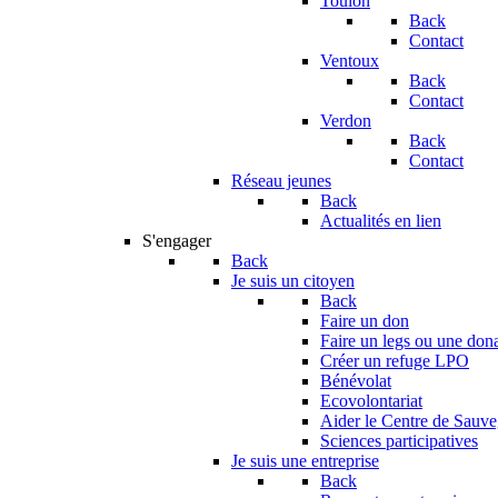
Toulon
Back
Contact
Ventoux
Back
Contact
Verdon
Back
Contact
Réseau jeunes
Back
Actualités en lien
S'engager
Back
Je suis un citoyen
Back
Faire un don
Faire un legs ou une don
Créer un refuge LPO
Bénévolat
Ecovolontariat
Aider le Centre de Sauv
Sciences participatives
Je suis une entreprise
Back