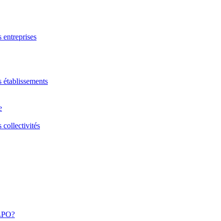
s entreprises
s établissements
e
 collectivités
 LPO?