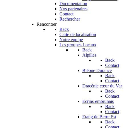
Documentation
Nos partenaires
Contact
Rechercher
Rencontrer
Back
Carte de localisation
Notre équipe
Les groupes Locaux
Back
Alpilles
Back
Contact
Bléone Durance
Back
Contact
Dracénie cœur du Var
Back
Contact
Ecrins-embrunais
Back
Contact
Etang de Berre Est
Back
Contact