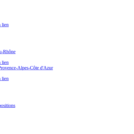
 lien
du-Rhône
 lien
 Provence-Alpes-Côte d'Azur
 lien
positions