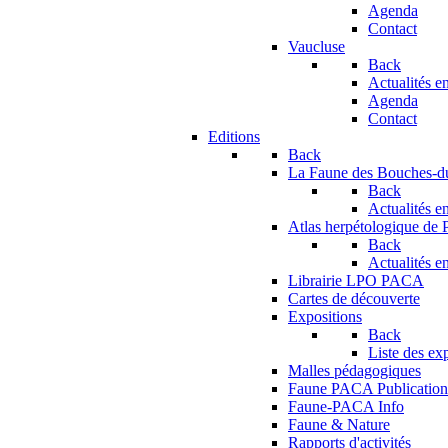
Agenda
Contact
Vaucluse
Back
Actualités en
Agenda
Contact
Editions
Back
La Faune des Bouches-
Back
Actualités en
Atlas herpétologique de
Back
Actualités en
Librairie LPO PACA
Cartes de découverte
Expositions
Back
Liste des ex
Malles pédagogiques
Faune PACA Publication
Faune-PACA Info
Faune & Nature
Rapports d'activités