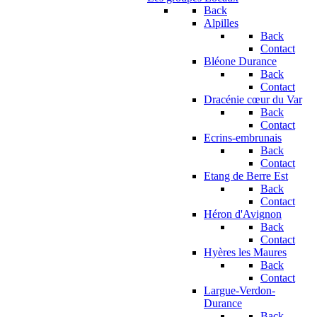
Back
Alpilles
Back
Contact
Bléone Durance
Back
Contact
Dracénie cœur du Var
Back
Contact
Ecrins-embrunais
Back
Contact
Etang de Berre Est
Back
Contact
Héron d'Avignon
Back
Contact
Hyères les Maures
Back
Contact
Largue-Verdon-
Durance
Back