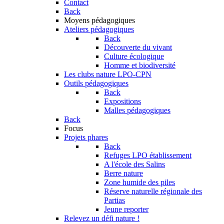
Contact
Back
Moyens pédagogiques
Ateliers pédagogiques
Back
Découverte du vivant
Culture écologique
Homme et biodiversité
Les clubs nature LPO-CPN
Outils pédagogiques
Back
Expositions
Malles pédagogiques
Back
Focus
Projets phares
Back
Refuges LPO établissement
A l'école des Salins
Berre nature
Zone humide des piles
Réserve naturelle régionale des
Partias
Jeune reporter
Relevez un défi nature !