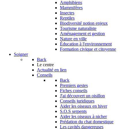
Amphibiens
Mammifères
Insectes
Reptiles
Biodiversité notion enjeux
Tourisme naturaliste
Aménagement et gestion
Nature en ville
Éducation à l'environnement
Formation civique et citoyenne
Soigner
Back
Le centre
Actualité en lien
Conseils
Back
Premiers gestes
Fiches conseils
J'ai découvert un oisillon
Conseils juridiques
Aider les oiseaux en hiver
S.O.S serpents
Aider les oiseaux à nicher
Prédation du chat domestique
Les cavités dangereuses