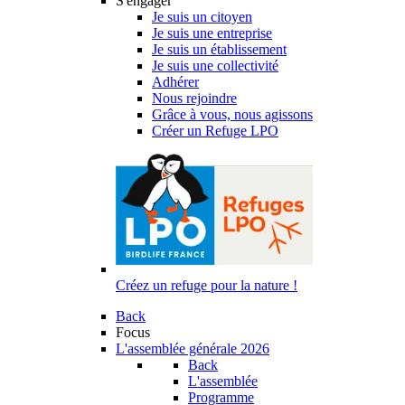
S'engager
Je suis un citoyen
Je suis une entreprise
Je suis un établissement
Je suis une collectivité
Adhérer
Nous rejoindre
Grâce à vous, nous agissons
Créer un Refuge LPO
Créez un refuge pour la nature !
Back
Focus
L'assemblée générale 2026
Back
L'assemblée
Programme