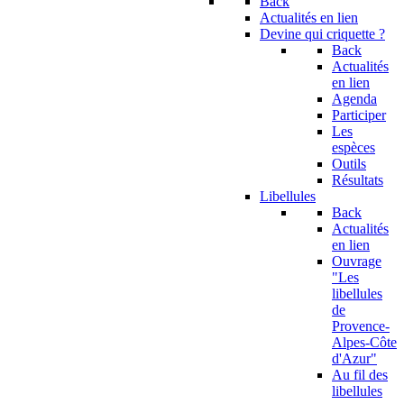
Back
Actualités en lien
Devine qui criquette ?
Back
Actualités
en lien
Agenda
Participer
Les
espèces
Outils
Résultats
Libellules
Back
Actualités
en lien
Ouvrage
"Les
libellules
de
Provence-
Alpes-Côte
d'Azur"
Au fil des
libellules