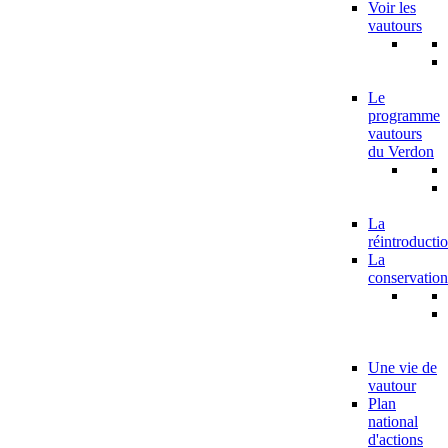
Voir les
vautours
Le
programme
vautours
du Verdon
La
réintroducti
La
conservation
Une vie de
vautour
Plan
national
d'actions