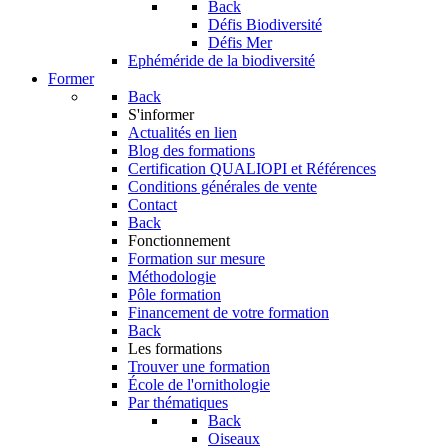
Back
Défis Biodiversité
Défis Mer
Ephéméride de la biodiversité
Former
Back
S'informer
Actualités en lien
Blog des formations
Certification QUALIOPI et Références
Conditions générales de vente
Contact
Back
Fonctionnement
Formation sur mesure
Méthodologie
Pôle formation
Financement de votre formation
Back
Les formations
Trouver une formation
École de l'ornithologie
Par thématiques
Back
Oiseaux