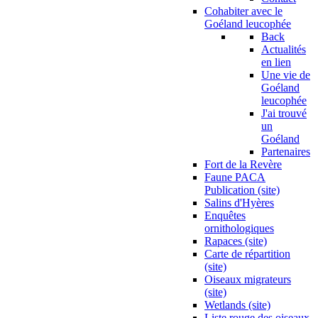
Cohabiter avec le
Goéland leucophée
Back
Actualités
en lien
Une vie de
Goéland
leucophée
J'ai trouvé
un
Goéland
Partenaires
Fort de la Revère
Faune PACA
Publication (site)
Salins d'Hyères
Enquêtes
ornithologiques
Rapaces (site)
Carte de répartition
(site)
Oiseaux migrateurs
(site)
Wetlands (site)
Liste rouge des oiseaux