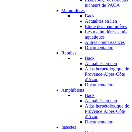
nicheurs de PACA
Mammifères
Back
Actualités en lien
Étude des mammifères
Les mammifères semi-
aquatiques
Autres connaissances
Documentation
Reptiles
Back
Actualités en lien
Atlas herpétologique de
Provence-Alpes-Côte
d'Azur
Documentation
Amphibiens
Back
Actualités en lien
Atlas herpétologique de
Provence-Alpes-Côte
d'Azur
Documentation
Insectes