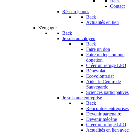
Back
Contact
Réseau jeunes
Back
Actualités en lien
S'engager
Back
Je suis un citoyen
Back
Faire un don
Faire un legs ou une
donation
Créer un refuge LPO
Bénévolat
Ecovolontariat
Aider le Centre de
Sauvegarde
Sciences participatives
Je suis une entreprise
Back
Rencontres entreprises
Devenir partenaire
Devenir mécène
Créer un refuge LPO
Actualités en lien avec