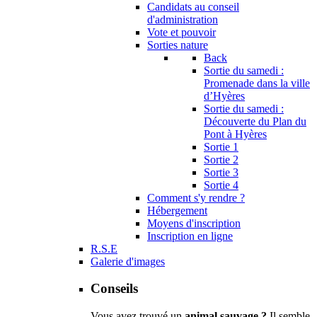
Candidats au conseil
d'administration
Vote et pouvoir
Sorties nature
Back
Sortie du samedi :
Promenade dans la ville
d’Hyères
Sortie du samedi :
Découverte du Plan du
Pont à Hyères
Sortie 1
Sortie 2
Sortie 3
Sortie 4
Comment s'y rendre ?
Hébergement
Moyens d'inscription
Inscription en ligne
R.S.E
Galerie d'images
Conseils
Vous avez trouvé un
animal sauvage ?
Il semble