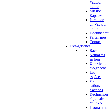
Vautour
moine
Mission
Rapaces
Parrainez
un Vautour
moine
Documentat
Partenaires
Contact
Pies-grièches
Back
Actualités
en lien
Une vie de
pie-grièche
Les
espèces
Plan
national
d'actions
Déclinaison
régionale
du PNA
Programme