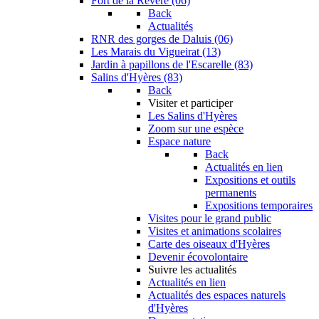
Fort de la Revère (06)
Back
Actualités
RNR des gorges de Daluis (06)
Les Marais du Vigueirat (13)
Jardin à papillons de l'Escarelle (83)
Salins d'Hyères (83)
Back
Visiter et participer
Les Salins d'Hyères
Zoom sur une espèce
Espace nature
Back
Actualités en lien
Expositions et outils
permanents
Expositions temporaires
Visites pour le grand public
Visites et animations scolaires
Carte des oiseaux d'Hyères
Devenir écovolontaire
Suivre les actualités
Actualités en lien
Actualités des espaces naturels
d'Hyères