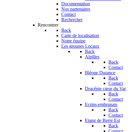
Documentation
Nos partenaires
Contact
Rechercher
Rencontrer
Back
Carte de localisation
Notre équipe
Les groupes Locaux
Back
Alpilles
Back
Contact
Bléone Durance
Back
Contact
Dracénie cœur du Var
Back
Contact
Ecrins-embrunais
Back
Contact
Etang de Berre Est
Back
Contact