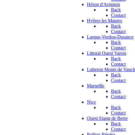
Héron d'Avignon
Back
Contact
Hyères les Maures
Back
Contact
Largue-Verdon-Durance
Back
Contact
Littoral Ouest Varois
Back
Contact
Luberon Monts de Vaucl
Back
Contact
Marseille
Back
Contact
Nice
Back
Contact
Ouest Etang de Berre
Back
Contact
Paillon-Bévéra