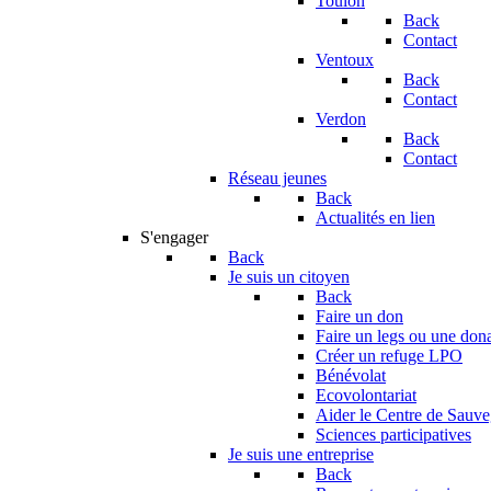
Toulon
Back
Contact
Ventoux
Back
Contact
Verdon
Back
Contact
Réseau jeunes
Back
Actualités en lien
S'engager
Back
Je suis un citoyen
Back
Faire un don
Faire un legs ou une don
Créer un refuge LPO
Bénévolat
Ecovolontariat
Aider le Centre de Sauv
Sciences participatives
Je suis une entreprise
Back