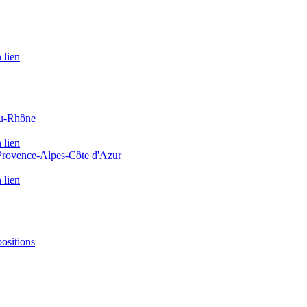
 lien
du-Rhône
 lien
 Provence-Alpes-Côte d'Azur
 lien
positions