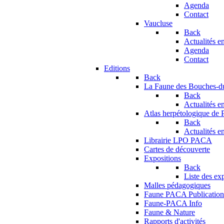
Agenda
Contact
Vaucluse
Back
Actualités en
Agenda
Contact
Editions
Back
La Faune des Bouches-
Back
Actualités en
Atlas herpétologique de
Back
Actualités en
Librairie LPO PACA
Cartes de découverte
Expositions
Back
Liste des ex
Malles pédagogiques
Faune PACA Publication
Faune-PACA Info
Faune & Nature
Rapports d'activités