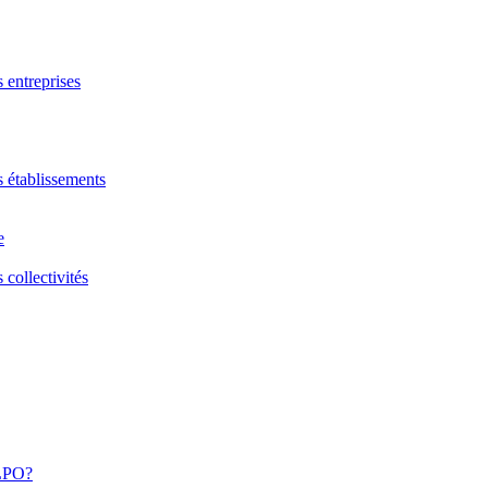
s entreprises
s établissements
e
 collectivités
 LPO?