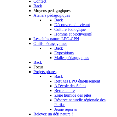
Contact
Back
Moyens pédagogiques
Ateliers pédagogiques
Back
Découverte du vivant
Culture écologique
Homme et biodiversité
Les clubs nature LPO-CPN
Outils pédagogiques
Back
Expositions
Malles pédagogiques
Back
Focus
Projets phares
Back
Refuges LPO établissement
A l'école des Salins
Berre nature
Zone humide des piles
Réserve naturelle régionale des
Partias
Jeune reporter
Relevez un défi nature !