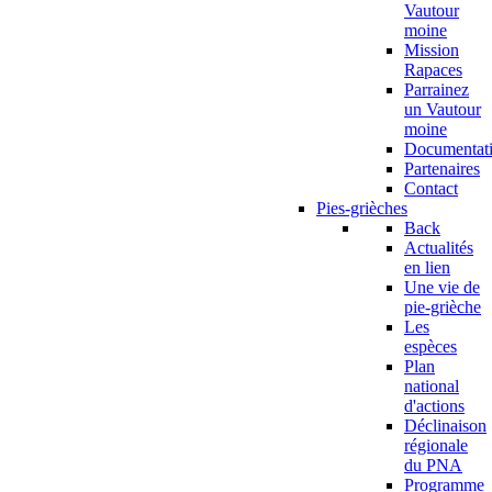
Vautour
moine
Mission
Rapaces
Parrainez
un Vautour
moine
Documentat
Partenaires
Contact
Pies-grièches
Back
Actualités
en lien
Une vie de
pie-grièche
Les
espèces
Plan
national
d'actions
Déclinaison
régionale
du PNA
Programme