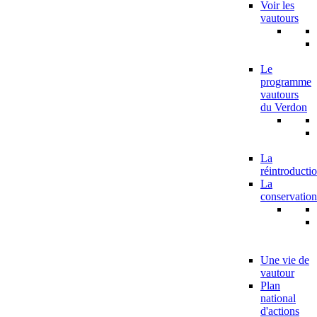
Voir les
vautours
Le
programme
vautours
du Verdon
La
réintroducti
La
conservation
Une vie de
vautour
Plan
national
d'actions