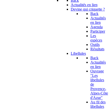
Back
Actualités en lien
Devine qui criquette ?
Back
Actualités
en lien
Agenda
Participer
Les
espèces
Outils
Résultats
Libellules
Back
Actualités
en lien
Ouvrage
"Les
libellules
de
Provence-
Alpes-Côte
d'Azur"
Au fil des
libellules