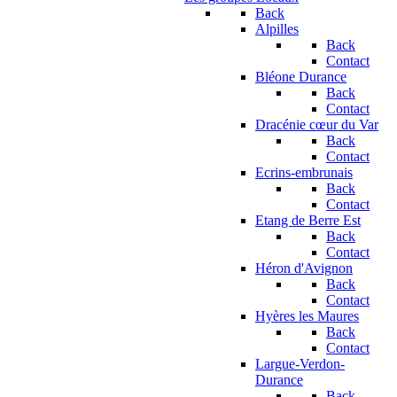
Back
Alpilles
Back
Contact
Bléone Durance
Back
Contact
Dracénie cœur du Var
Back
Contact
Ecrins-embrunais
Back
Contact
Etang de Berre Est
Back
Contact
Héron d'Avignon
Back
Contact
Hyères les Maures
Back
Contact
Largue-Verdon-
Durance
Back