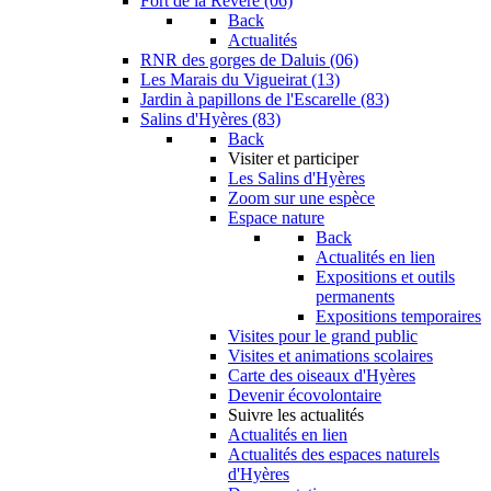
Fort de la Revère (06)
Back
Actualités
RNR des gorges de Daluis (06)
Les Marais du Vigueirat (13)
Jardin à papillons de l'Escarelle (83)
Salins d'Hyères (83)
Back
Visiter et participer
Les Salins d'Hyères
Zoom sur une espèce
Espace nature
Back
Actualités en lien
Expositions et outils
permanents
Expositions temporaires
Visites pour le grand public
Visites et animations scolaires
Carte des oiseaux d'Hyères
Devenir écovolontaire
Suivre les actualités
Actualités en lien
Actualités des espaces naturels
d'Hyères