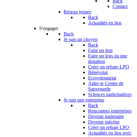
Back
Contact
Réseau jeunes
Back
Actualités en lien
S'engager
Back
Je suis un citoyen
Back
Faire un don
Faire un legs ou une
donation
Créer un refuge LPO
Bénévolat
Ecovolontariat
Aider le Centre de
Sauvegarde
Sciences participatives
Je suis une entreprise
Back
Rencontres entreprises
Devenir partenaire
Devenir mécène
Créer un refuge LPO
Actualités en lien avec