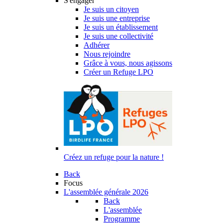
S'engager
Je suis un citoyen
Je suis une entreprise
Je suis un établissement
Je suis une collectivité
Adhérer
Nous rejoindre
Grâce à vous, nous agissons
Créer un Refuge LPO
Créez un refuge pour la nature !
Back
Focus
L'assemblée générale 2026
Back
L'assemblée
Programme