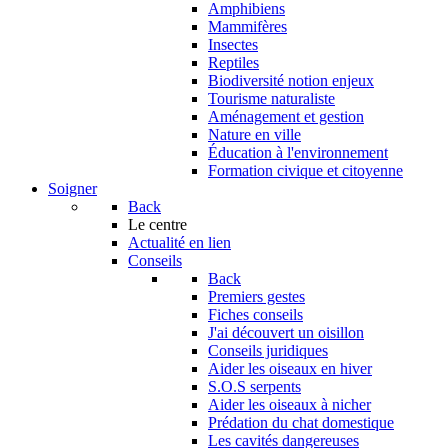
Amphibiens
Mammifères
Insectes
Reptiles
Biodiversité notion enjeux
Tourisme naturaliste
Aménagement et gestion
Nature en ville
Éducation à l'environnement
Formation civique et citoyenne
Soigner
Back
Le centre
Actualité en lien
Conseils
Back
Premiers gestes
Fiches conseils
J'ai découvert un oisillon
Conseils juridiques
Aider les oiseaux en hiver
S.O.S serpents
Aider les oiseaux à nicher
Prédation du chat domestique
Les cavités dangereuses