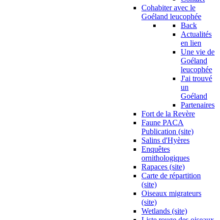
Cohabiter avec le
Goéland leucophée
Back
Actualités
en lien
Une vie de
Goéland
leucophée
J'ai trouvé
un
Goéland
Partenaires
Fort de la Revère
Faune PACA
Publication (site)
Salins d'Hyères
Enquêtes
ornithologiques
Rapaces (site)
Carte de répartition
(site)
Oiseaux migrateurs
(site)
Wetlands (site)
Liste rouge des oiseaux