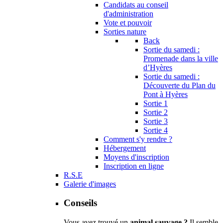
Candidats au conseil
d'administration
Vote et pouvoir
Sorties nature
Back
Sortie du samedi :
Promenade dans la ville
d’Hyères
Sortie du samedi :
Découverte du Plan du
Pont à Hyères
Sortie 1
Sortie 2
Sortie 3
Sortie 4
Comment s'y rendre ?
Hébergement
Moyens d'inscription
Inscription en ligne
R.S.E
Galerie d'images
Conseils
Vous avez trouvé un
animal sauvage ?
Il semble