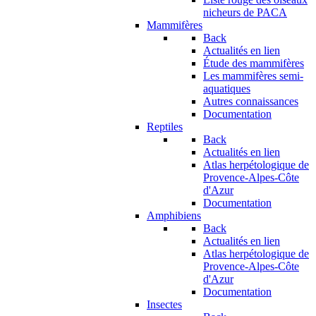
nicheurs de PACA
Mammifères
Back
Actualités en lien
Étude des mammifères
Les mammifères semi-
aquatiques
Autres connaissances
Documentation
Reptiles
Back
Actualités en lien
Atlas herpétologique de
Provence-Alpes-Côte
d'Azur
Documentation
Amphibiens
Back
Actualités en lien
Atlas herpétologique de
Provence-Alpes-Côte
d'Azur
Documentation
Insectes