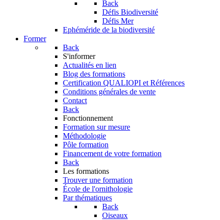
Back
Défis Biodiversité
Défis Mer
Ephéméride de la biodiversité
Former
Back
S'informer
Actualités en lien
Blog des formations
Certification QUALIOPI et Références
Conditions générales de vente
Contact
Back
Fonctionnement
Formation sur mesure
Méthodologie
Pôle formation
Financement de votre formation
Back
Les formations
Trouver une formation
École de l'ornithologie
Par thématiques
Back
Oiseaux