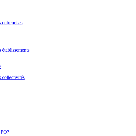
s entreprises
s établissements
e
 collectivités
 LPO?