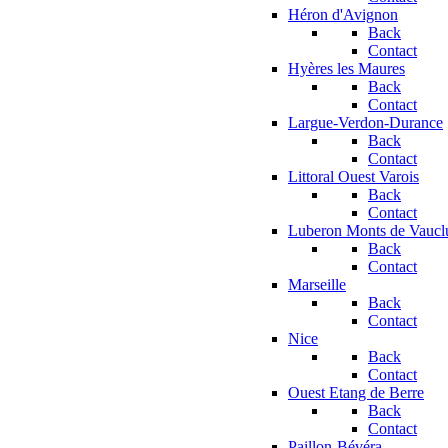
Héron d'Avignon
Back
Contact
Hyères les Maures
Back
Contact
Largue-Verdon-Durance
Back
Contact
Littoral Ouest Varois
Back
Contact
Luberon Monts de Vaucl
Back
Contact
Marseille
Back
Contact
Nice
Back
Contact
Ouest Etang de Berre
Back
Contact
Paillon-Bévéra