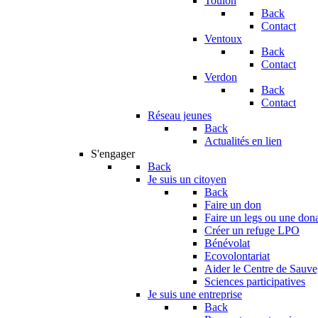
Toulon
Back
Contact
Ventoux
Back
Contact
Verdon
Back
Contact
Réseau jeunes
Back
Actualités en lien
S'engager
Back
Je suis un citoyen
Back
Faire un don
Faire un legs ou une don
Créer un refuge LPO
Bénévolat
Ecovolontariat
Aider le Centre de Sauv
Sciences participatives
Je suis une entreprise
Back