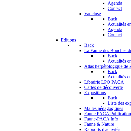
Agenda
Contact
Vaucluse
Back
Actualités en
Agenda
Contact
Editions
Back
La Faune des Bouches-
Back
Actualités en
Atlas herpétologique de
Back
Actualités en
Librairie LPO PACA
Cartes de découverte
Expositions
Back
Liste des ex
Malles pédagogiques
Faune PACA Publication
Faune-PACA Info
Faune & Nature
Rapports d'activités