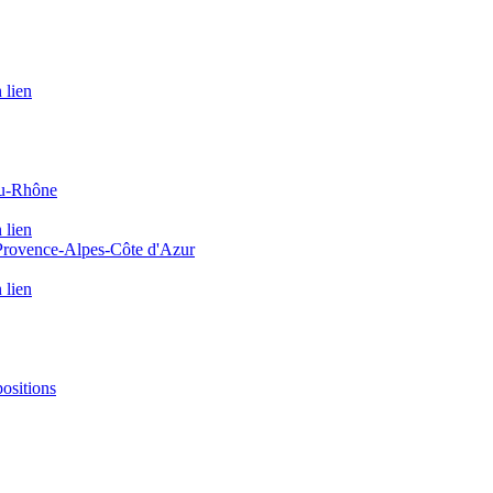
 lien
du-Rhône
 lien
 Provence-Alpes-Côte d'Azur
 lien
positions