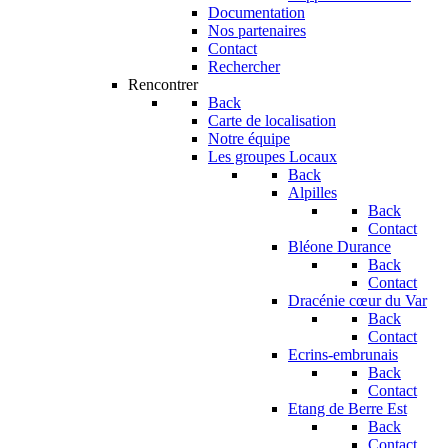
Documentation
Nos partenaires
Contact
Rechercher
Rencontrer
Back
Carte de localisation
Notre équipe
Les groupes Locaux
Back
Alpilles
Back
Contact
Bléone Durance
Back
Contact
Dracénie cœur du Var
Back
Contact
Ecrins-embrunais
Back
Contact
Etang de Berre Est
Back
Contact