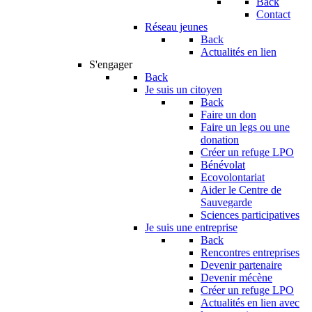
Back
Contact
Réseau jeunes
Back
Actualités en lien
S'engager
Back
Je suis un citoyen
Back
Faire un don
Faire un legs ou une
donation
Créer un refuge LPO
Bénévolat
Ecovolontariat
Aider le Centre de
Sauvegarde
Sciences participatives
Je suis une entreprise
Back
Rencontres entreprises
Devenir partenaire
Devenir mécène
Créer un refuge LPO
Actualités en lien avec