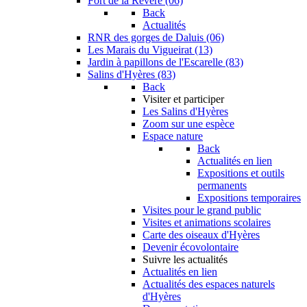
Fort de la Revère (06)
Back
Actualités
RNR des gorges de Daluis (06)
Les Marais du Vigueirat (13)
Jardin à papillons de l'Escarelle (83)
Salins d'Hyères (83)
Back
Visiter et participer
Les Salins d'Hyères
Zoom sur une espèce
Espace nature
Back
Actualités en lien
Expositions et outils
permanents
Expositions temporaires
Visites pour le grand public
Visites et animations scolaires
Carte des oiseaux d'Hyères
Devenir écovolontaire
Suivre les actualités
Actualités en lien
Actualités des espaces naturels
d'Hyères