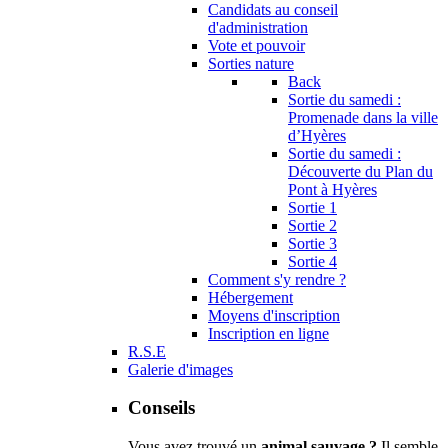
Candidats au conseil
d'administration
Vote et pouvoir
Sorties nature
Back
Sortie du samedi :
Promenade dans la ville
d’Hyères
Sortie du samedi :
Découverte du Plan du
Pont à Hyères
Sortie 1
Sortie 2
Sortie 3
Sortie 4
Comment s'y rendre ?
Hébergement
Moyens d'inscription
Inscription en ligne
R.S.E
Galerie d'images
Conseils
Vous avez trouvé un
animal sauvage ?
Il semble