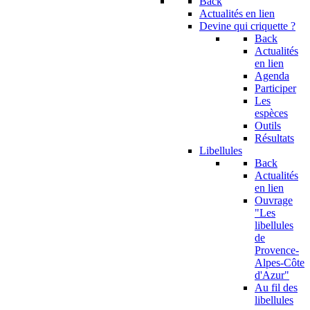
Back
Actualités en lien
Devine qui criquette ?
Back
Actualités
en lien
Agenda
Participer
Les
espèces
Outils
Résultats
Libellules
Back
Actualités
en lien
Ouvrage
"Les
libellules
de
Provence-
Alpes-Côte
d'Azur"
Au fil des
libellules