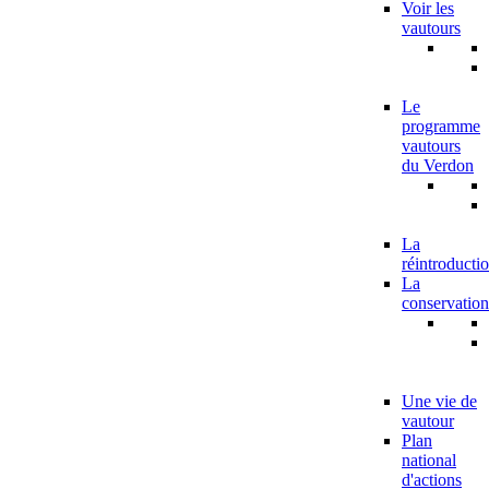
Voir les
vautours
Le
programme
vautours
du Verdon
La
réintroducti
La
conservation
Une vie de
vautour
Plan
national
d'actions