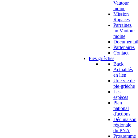
Vautour
moine
Mission
Rapaces
Parrainez
un Vautour
moine
Documentat
Partenaires
Contact
Pies-grièches
Back
Actualités
en lien
Une vie de
pie-grièche
Les
espèces
Plan
national
d'actions
Déclinaison
régionale
du PNA
Programme