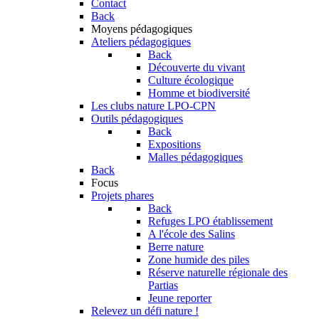
Contact
Back
Moyens pédagogiques
Ateliers pédagogiques
Back
Découverte du vivant
Culture écologique
Homme et biodiversité
Les clubs nature LPO-CPN
Outils pédagogiques
Back
Expositions
Malles pédagogiques
Back
Focus
Projets phares
Back
Refuges LPO établissement
A l'école des Salins
Berre nature
Zone humide des piles
Réserve naturelle régionale des
Partias
Jeune reporter
Relevez un défi nature !