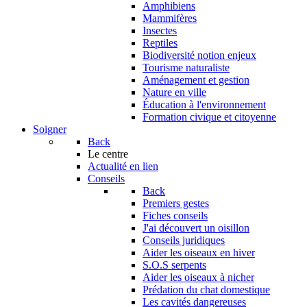
Amphibiens
Mammifères
Insectes
Reptiles
Biodiversité notion enjeux
Tourisme naturaliste
Aménagement et gestion
Nature en ville
Éducation à l'environnement
Formation civique et citoyenne
Soigner
Back
Le centre
Actualité en lien
Conseils
Back
Premiers gestes
Fiches conseils
J'ai découvert un oisillon
Conseils juridiques
Aider les oiseaux en hiver
S.O.S serpents
Aider les oiseaux à nicher
Prédation du chat domestique
Les cavités dangereuses