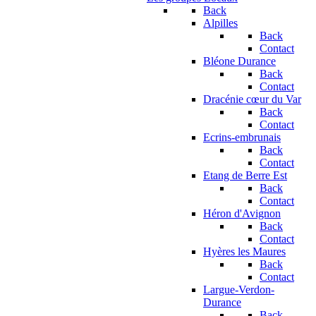
Back
Alpilles
Back
Contact
Bléone Durance
Back
Contact
Dracénie cœur du Var
Back
Contact
Ecrins-embrunais
Back
Contact
Etang de Berre Est
Back
Contact
Héron d'Avignon
Back
Contact
Hyères les Maures
Back
Contact
Largue-Verdon-
Durance
Back