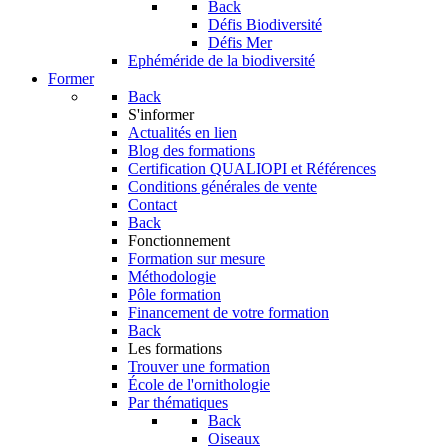
Back
Défis Biodiversité
Défis Mer
Ephéméride de la biodiversité
Former
Back
S'informer
Actualités en lien
Blog des formations
Certification QUALIOPI et Références
Conditions générales de vente
Contact
Back
Fonctionnement
Formation sur mesure
Méthodologie
Pôle formation
Financement de votre formation
Back
Les formations
Trouver une formation
École de l'ornithologie
Par thématiques
Back
Oiseaux