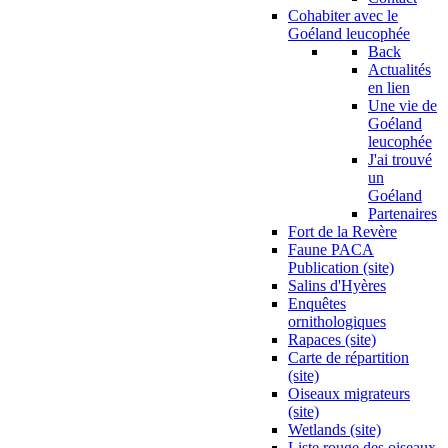
Cohabiter avec le
Goéland leucophée
Back
Actualités
en lien
Une vie de
Goéland
leucophée
J'ai trouvé
un
Goéland
Partenaires
Fort de la Revère
Faune PACA
Publication (site)
Salins d'Hyères
Enquêtes
ornithologiques
Rapaces (site)
Carte de répartition
(site)
Oiseaux migrateurs
(site)
Wetlands (site)
Liste rouge des oiseaux