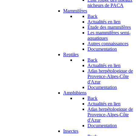
nicheurs de PACA
Mammifères
Back
Actualités en lien
Étude des mammifères
Les mammifères semi-
aquatiques
Autres connaissances
Documentation
Reptiles
Back
Actualités en lien
Atlas herpétologique de
Provence-Alpes-Côte
d'Azur
Documentation
Amphibiens
Back
Actualités en lien
Atlas herpétologique de
Provence-Alpes-Côte
d'Azur
Documentation
Insectes