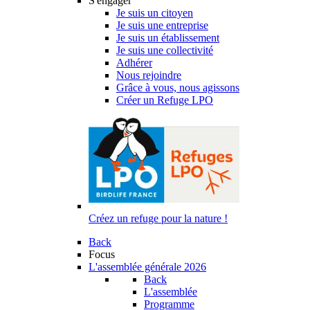
S'engager
Je suis un citoyen
Je suis une entreprise
Je suis un établissement
Je suis une collectivité
Adhérer
Nous rejoindre
Grâce à vous, nous agissons
Créer un Refuge LPO
Créez un refuge pour la nature !
Back
Focus
L'assemblée générale 2026
Back
L'assemblée
Programme