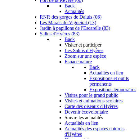
Fort de la Revère (06)
Back
Actualités
RNR des gorges de Daluis (06)
Les Marais du Vigueirat (13)
Jardin à papillons de l'Escarelle (83)
Salins d'Hyères (83)
Back
Visiter et participer
Les Salins d'Hyères
Zoom sur une espèce
Espace nature
Back
Actualités en lien
Expositions et outils
permanents
Expositions temporaires
Visites pour le grand public
Visites et animations scolaires
Carte des oiseaux d'Hyères
Devenir écovolontaire
Suivre les actualités
Actualités en lien
Actualités des espaces naturels
d'Hyères