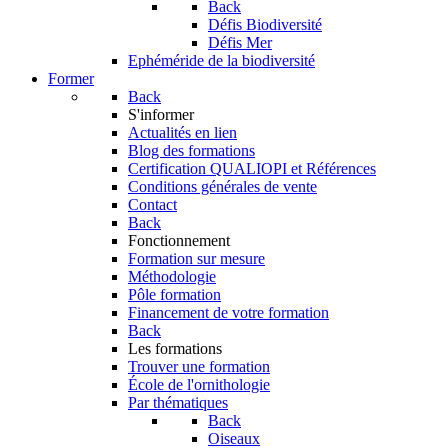
Back
Défis Biodiversité
Défis Mer
Ephéméride de la biodiversité
Former
Back
S'informer
Actualités en lien
Blog des formations
Certification QUALIOPI et Références
Conditions générales de vente
Contact
Back
Fonctionnement
Formation sur mesure
Méthodologie
Pôle formation
Financement de votre formation
Back
Les formations
Trouver une formation
École de l'ornithologie
Par thématiques
Back
Oiseaux