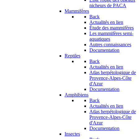
nicheurs de PACA
Mammifères
Back
Actualités en lien
Étude des mammifères
Les mammifères semi-
aquatiques
Autres connaissances
Documentation
Reptiles
Back
Actualités en lien
Atlas herpétologique de
Provence-Alpes-Côte
d'Azur
Documentation
Amphibiens
Back
Actualités en lien
Atlas herpétologique de
Provence-Alpes-Côte
d'Azur
Documentation
Insectes