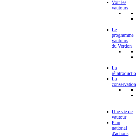
Voir les
vautours
Le
programme
vautours
du Verdon
La
réintroducti
La
conservation
Une vie de
vautour
Plan
national
d'actions