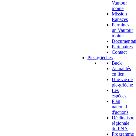
Vautour
moine
Mission
Rapaces
Parrainez
un Vautour
moine
Documentat
Partenaires
Contact
Pies-grièches
Back
Actualités
en lien
Une vie de
pie-grièche
Les
espèces
Plan
national
d'actions
Déclinaison
régionale
du PNA
Programme