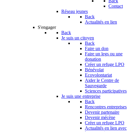
Back
Contact
Réseau jeunes
Back
Actualités en lien
S'engager
Back
Je suis un citoyen
Back
Faire un don
Faire un legs ou une
donation
Créer un refuge LPO
Bénévolat
Ecovolontariat
Aider le Centre de
Sauvegarde
Sciences participatives
Je suis une entreprise
Back
Rencontres entreprises
Devenir partenaire
Devenir mécène
Créer un refuge LPO
Actualités en lien avec