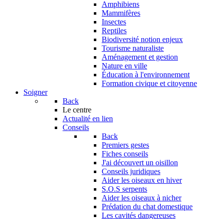
Amphibiens
Mammifères
Insectes
Reptiles
Biodiversité notion enjeux
Tourisme naturaliste
Aménagement et gestion
Nature en ville
Éducation à l'environnement
Formation civique et citoyenne
Soigner
Back
Le centre
Actualité en lien
Conseils
Back
Premiers gestes
Fiches conseils
J'ai découvert un oisillon
Conseils juridiques
Aider les oiseaux en hiver
S.O.S serpents
Aider les oiseaux à nicher
Prédation du chat domestique
Les cavités dangereuses