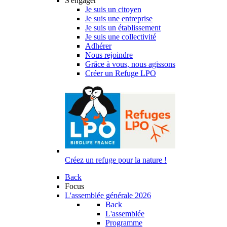
S'engager
Je suis un citoyen
Je suis une entreprise
Je suis un établissement
Je suis une collectivité
Adhérer
Nous rejoindre
Grâce à vous, nous agissons
Créer un Refuge LPO
Créez un refuge pour la nature !
Back
Focus
L'assemblée générale 2026
Back
L'assemblée
Programme