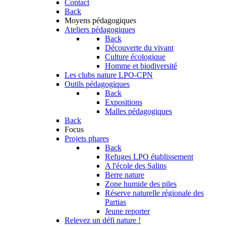
Contact
Back
Moyens pédagogiques
Ateliers pédagogiques
Back
Découverte du vivant
Culture écologique
Homme et biodiversité
Les clubs nature LPO-CPN
Outils pédagogiques
Back
Expositions
Malles pédagogiques
Back
Focus
Projets phares
Back
Refuges LPO établissement
A l'école des Salins
Berre nature
Zone humide des piles
Réserve naturelle régionale des
Partias
Jeune reporter
Relevez un défi nature !