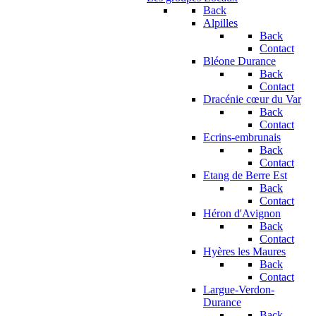
Back
Alpilles
Back
Contact
Bléone Durance
Back
Contact
Dracénie cœur du Var
Back
Contact
Ecrins-embrunais
Back
Contact
Etang de Berre Est
Back
Contact
Héron d'Avignon
Back
Contact
Hyères les Maures
Back
Contact
Largue-Verdon-
Durance
Back