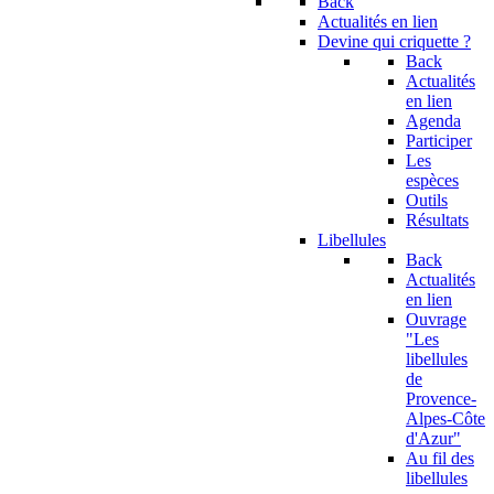
Back
Actualités en lien
Devine qui criquette ?
Back
Actualités
en lien
Agenda
Participer
Les
espèces
Outils
Résultats
Libellules
Back
Actualités
en lien
Ouvrage
"Les
libellules
de
Provence-
Alpes-Côte
d'Azur"
Au fil des
libellules