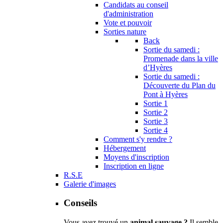
Candidats au conseil
d'administration
Vote et pouvoir
Sorties nature
Back
Sortie du samedi :
Promenade dans la ville
d’Hyères
Sortie du samedi :
Découverte du Plan du
Pont à Hyères
Sortie 1
Sortie 2
Sortie 3
Sortie 4
Comment s'y rendre ?
Hébergement
Moyens d'inscription
Inscription en ligne
R.S.E
Galerie d'images
Conseils
Vous avez trouvé un
animal sauvage ?
Il semble