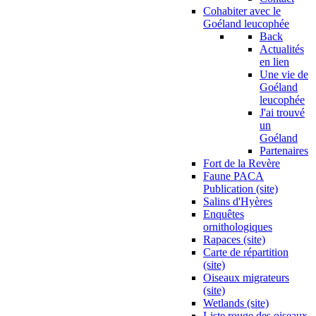
Cohabiter avec le
Goéland leucophée
Back
Actualités
en lien
Une vie de
Goéland
leucophée
J'ai trouvé
un
Goéland
Partenaires
Fort de la Revère
Faune PACA
Publication (site)
Salins d'Hyères
Enquêtes
ornithologiques
Rapaces (site)
Carte de répartition
(site)
Oiseaux migrateurs
(site)
Wetlands (site)
Liste rouge des oiseaux