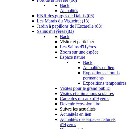
Fort de la Revère (06)
Back
Actualités
RNR des gorges de Daluis (06)
Les Marais du Vigueirat (13)
Jardin à papillons de l'Escarelle (83)
Salins d'Hyères (83)
Back
Visiter et participer
Les Salins d'Hyères
Zoom sur une espèce
Espace nature
Back
Actualités en lien
Expositions et outils
permanents
Expositions temporaires
Visites pour le grand public
Visites et animations scolaires
Carte des oiseaux d'Hyères
Devenir écovolontaire
Suivre les actualités
Actualités en lien
Actualités des espaces naturels
d'Hyères