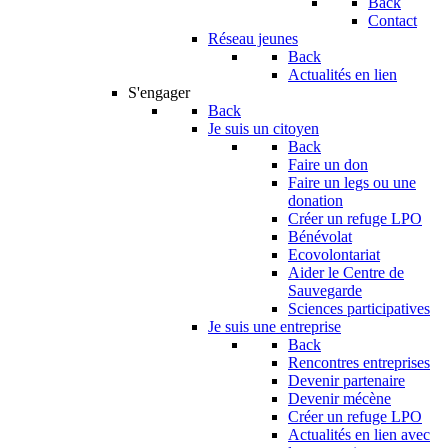
Back
Contact
Réseau jeunes
Back
Actualités en lien
S'engager
Back
Je suis un citoyen
Back
Faire un don
Faire un legs ou une
donation
Créer un refuge LPO
Bénévolat
Ecovolontariat
Aider le Centre de
Sauvegarde
Sciences participatives
Je suis une entreprise
Back
Rencontres entreprises
Devenir partenaire
Devenir mécène
Créer un refuge LPO
Actualités en lien avec