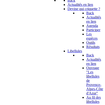
Back
Actualités en lien
Devine qui criquette ?
Back
Actualités
en lien
Agenda
Participer
Les
espèces
Outils
Résultats
Libellules
Back
Actualités
en lien
Ouvrage
"Les
libellules
de
Provence-
Alpes-Côte
d'Azur"
Au fil des
libellules