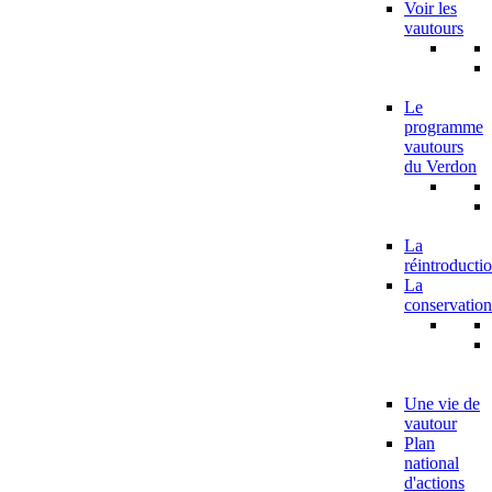
Voir les
vautours
Le
programme
vautours
du Verdon
La
réintroducti
La
conservation
Une vie de
vautour
Plan
national
d'actions