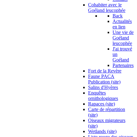
Cohabiter avec le
Goéland leucophée
Back
Actualités
en lien
Une vie de
Goéland
leucophée
J'ai trouvé
un
Goéland
Partenaires
Fort de la Revère
Faune PACA
Publication (site)
Salins d'Hyères
Enquêtes
ornithologiques
Rapaces (site)
Carte de répartition
(site)
Oiseaux migrateurs
(site)
Wetlands (site)
Liste rouge des oiseaux