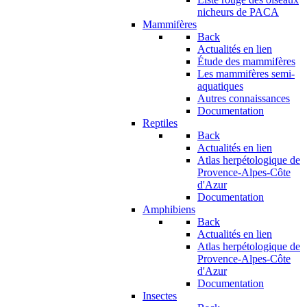
nicheurs de PACA
Mammifères
Back
Actualités en lien
Étude des mammifères
Les mammifères semi-
aquatiques
Autres connaissances
Documentation
Reptiles
Back
Actualités en lien
Atlas herpétologique de
Provence-Alpes-Côte
d'Azur
Documentation
Amphibiens
Back
Actualités en lien
Atlas herpétologique de
Provence-Alpes-Côte
d'Azur
Documentation
Insectes