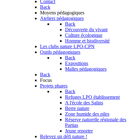
Contact
Back
Moyens pédagogiques
Ateliers pédagogiques
Back
Découverte du vivant
Culture écologique
Homme et biodiversité
Les clubs nature LPO-CPN
Outils pédagogiques
Back
Expositions
Malles pédagogiques
Back
Focus
Projets phares
Back
Refuges LPO établissement
A l'école des Salins
Berre nature
Zone humide des piles
Réserve naturelle régionale des
Partias
Jeune reporter
Relevez un défi nature !