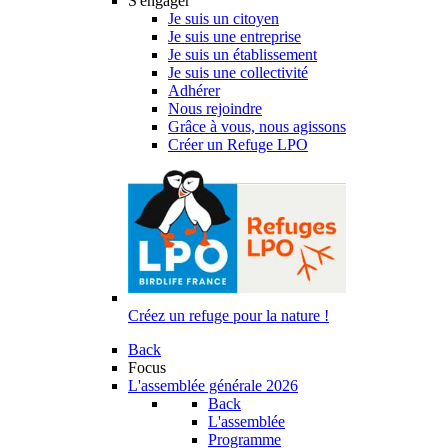
S'engager
Je suis un citoyen
Je suis une entreprise
Je suis un établissement
Je suis une collectivité
Adhérer
Nous rejoindre
Grâce à vous, nous agissons
Créer un Refuge LPO
Créez un refuge pour la nature !
Back
Focus
L'assemblée générale 2026
Back
L'assemblée
Programme