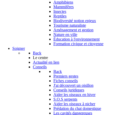
Amphibiens
Mammifères
Insectes
Reptiles
Biodiversité notion enjeux
Tourisme naturaliste
Aménagement et gestion
Nature en ville
Éducation à l'environnement
Formation civique et citoyenne
Soigner
Back
Le centre
Actualité en lien
Conseils
Back
Premiers gestes
Fiches conseils
J'ai découvert un oisillon
Conseils juridiques
Aider les oiseaux en hiver
S.O.S serpents
Aider les oiseaux à nicher
Prédation du chat domestique
Les cavités dangereuses