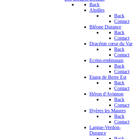
Back
Alpilles
Back
Contact
Bléone Durance
Back
Contact
Dracénie cœur du Var
Back
Contact
Ecrins-embrunais
Back
Contact
Etang de Berre Est
Back
Contact
Héron d'Avignon
Back
Contact
Hyères les Maures
Back
Contact
Largue-Verdon-
Durance
Back