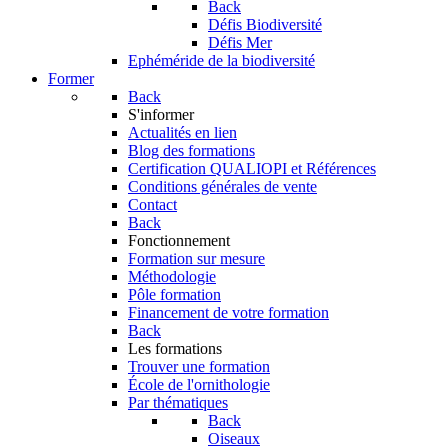
Back
Défis Biodiversité
Défis Mer
Ephéméride de la biodiversité
Former
Back
S'informer
Actualités en lien
Blog des formations
Certification QUALIOPI et Références
Conditions générales de vente
Contact
Back
Fonctionnement
Formation sur mesure
Méthodologie
Pôle formation
Financement de votre formation
Back
Les formations
Trouver une formation
École de l'ornithologie
Par thématiques
Back
Oiseaux