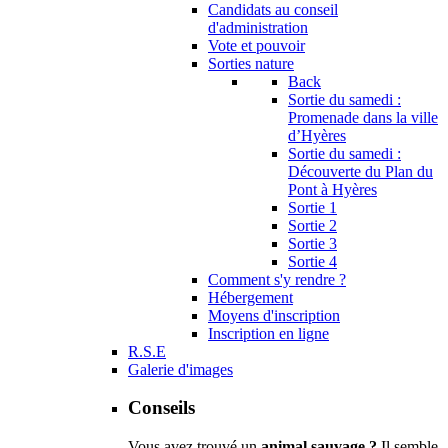
Candidats au conseil
d'administration
Vote et pouvoir
Sorties nature
Back
Sortie du samedi :
Promenade dans la ville
d’Hyères
Sortie du samedi :
Découverte du Plan du
Pont à Hyères
Sortie 1
Sortie 2
Sortie 3
Sortie 4
Comment s'y rendre ?
Hébergement
Moyens d'inscription
Inscription en ligne
R.S.E
Galerie d'images
Conseils
Vous avez trouvé un
animal sauvage ?
Il semble