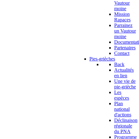
Vautour
moine
Mission
Rapaces
Parrainez
un Vautour
moine
Documentat
Partenaires
Contact
Pies-grièches
Back
Actualités
en lien
Une vie de
pie-grièche
Les
espèces
Plan
national
d'actions
Déclinaison
régionale
du PNA
Programme