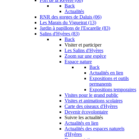
Fort de la Revère (06)
Back
Actualités
RNR des gorges de Daluis (06)
Les Marais du Vigueirat (13)
Jardin à papillons de l'Escarelle (83)
Salins d'Hyères (83)
Back
Visiter et participer
Les Salins d'Hyères
Zoom sur une espèce
Espace nature
Back
Actualités en lien
Expositions et outils
permanents
Expositions temporaires
Visites pour le grand public
Visites et animations scolaires
Carte des oiseaux d'Hyères
Devenir écovolontaire
Suivre les actualités
Actualités en lien
Actualités des espaces naturels
d'Hyères