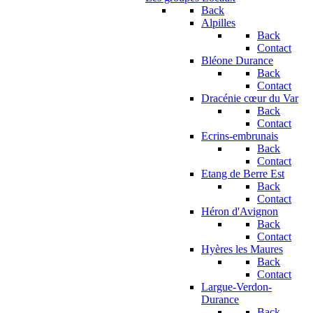
Back
Alpilles
Back
Contact
Bléone Durance
Back
Contact
Dracénie cœur du Var
Back
Contact
Ecrins-embrunais
Back
Contact
Etang de Berre Est
Back
Contact
Héron d'Avignon
Back
Contact
Hyères les Maures
Back
Contact
Largue-Verdon-
Durance
Back