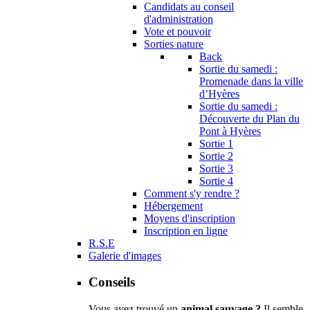
Candidats au conseil
d'administration
Vote et pouvoir
Sorties nature
Back
Sortie du samedi :
Promenade dans la ville
d’Hyères
Sortie du samedi :
Découverte du Plan du
Pont à Hyères
Sortie 1
Sortie 2
Sortie 3
Sortie 4
Comment s'y rendre ?
Hébergement
Moyens d'inscription
Inscription en ligne
R.S.E
Galerie d'images
Conseils
Vous avez trouvé un
animal sauvage ?
Il semble