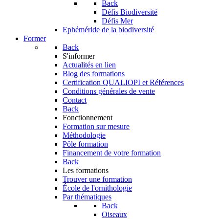
Back
Défis Biodiversité
Défis Mer
Ephéméride de la biodiversité
Former
Back
S'informer
Actualités en lien
Blog des formations
Certification QUALIOPI et Références
Conditions générales de vente
Contact
Back
Fonctionnement
Formation sur mesure
Méthodologie
Pôle formation
Financement de votre formation
Back
Les formations
Trouver une formation
École de l'ornithologie
Par thématiques
Back
Oiseaux