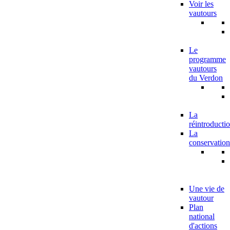
Voir les
vautours
Le
programme
vautours
du Verdon
La
réintroducti
La
conservation
Une vie de
vautour
Plan
national
d'actions