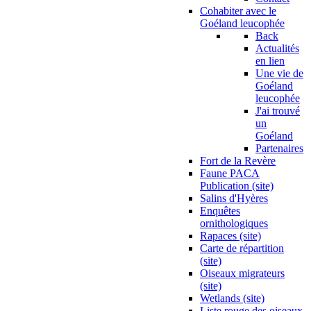
Cohabiter avec le
Goéland leucophée
Back
Actualités
en lien
Une vie de
Goéland
leucophée
J'ai trouvé
un
Goéland
Partenaires
Fort de la Revère
Faune PACA
Publication (site)
Salins d'Hyères
Enquêtes
ornithologiques
Rapaces (site)
Carte de répartition
(site)
Oiseaux migrateurs
(site)
Wetlands (site)
Liste rouge des oiseaux