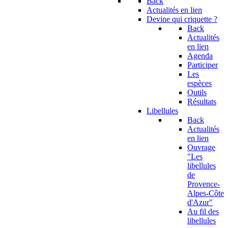
Back
Actualités en lien
Devine qui criquette ?
Back
Actualités
en lien
Agenda
Participer
Les
espèces
Outils
Résultats
Libellules
Back
Actualités
en lien
Ouvrage
"Les
libellules
de
Provence-
Alpes-Côte
d'Azur"
Au fil des
libellules