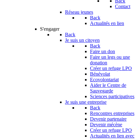
Back
Contact
Réseau jeunes
Back
Actualités en lien
S'engager
Back
Je suis un citoyen
Back
Faire un don
Faire un legs ou une
donation
Créer un refuge LPO
Bénévolat
Ecovolontariat
Aider le Centre de
Sauvegarde
Sciences participatives
Je suis une entreprise
Back
Rencontres entreprises
Devenir partenaire
Devenir mécène
Créer un refuge LPO
Actualités en lien avec