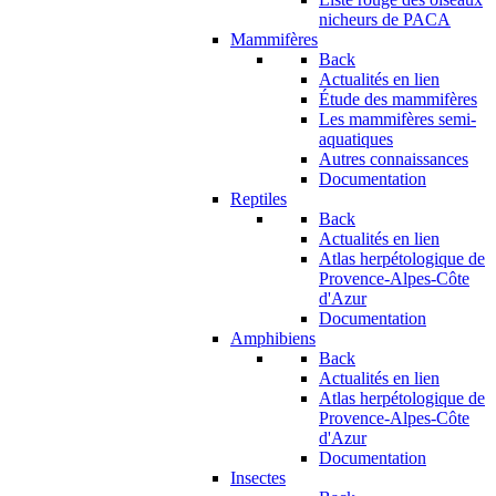
nicheurs de PACA
Mammifères
Back
Actualités en lien
Étude des mammifères
Les mammifères semi-
aquatiques
Autres connaissances
Documentation
Reptiles
Back
Actualités en lien
Atlas herpétologique de
Provence-Alpes-Côte
d'Azur
Documentation
Amphibiens
Back
Actualités en lien
Atlas herpétologique de
Provence-Alpes-Côte
d'Azur
Documentation
Insectes