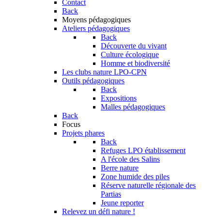
Contact
Back
Moyens pédagogiques
Ateliers pédagogiques
Back
Découverte du vivant
Culture écologique
Homme et biodiversité
Les clubs nature LPO-CPN
Outils pédagogiques
Back
Expositions
Malles pédagogiques
Back
Focus
Projets phares
Back
Refuges LPO établissement
A l'école des Salins
Berre nature
Zone humide des piles
Réserve naturelle régionale des
Partias
Jeune reporter
Relevez un défi nature !