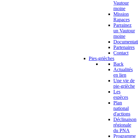
Vautour
moine
Mission
Rapaces
Parrainez
un Vautour
moine
Documentat
Partenaires
Contact
Pies-grièches
Back
Actualités
en lien
Une vie de
pie-grièche
Les
espèces
Plan
national
d'actions
Déclinaison
régionale
du PNA
Programme