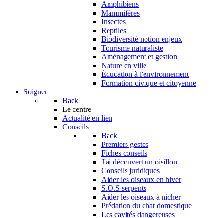
Amphibiens
Mammifères
Insectes
Reptiles
Biodiversité notion enjeux
Tourisme naturaliste
Aménagement et gestion
Nature en ville
Éducation à l'environnement
Formation civique et citoyenne
Soigner
Back
Le centre
Actualité en lien
Conseils
Back
Premiers gestes
Fiches conseils
J'ai découvert un oisillon
Conseils juridiques
Aider les oiseaux en hiver
S.O.S serpents
Aider les oiseaux à nicher
Prédation du chat domestique
Les cavités dangereuses