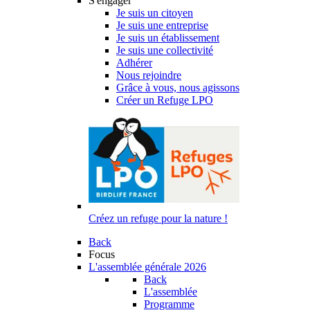
S'engager
Je suis un citoyen
Je suis une entreprise
Je suis un établissement
Je suis une collectivité
Adhérer
Nous rejoindre
Grâce à vous, nous agissons
Créer un Refuge LPO
Créez un refuge pour la nature !
Back
Focus
L'assemblée générale 2026
Back
L'assemblée
Programme