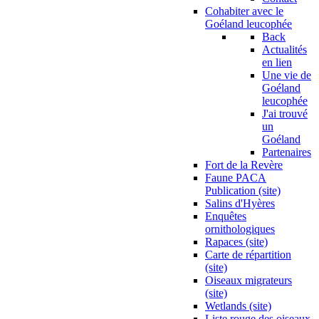
Cohabiter avec le
Goéland leucophée
Back
Actualités
en lien
Une vie de
Goéland
leucophée
J'ai trouvé
un
Goéland
Partenaires
Fort de la Revère
Faune PACA
Publication (site)
Salins d'Hyères
Enquêtes
ornithologiques
Rapaces (site)
Carte de répartition
(site)
Oiseaux migrateurs
(site)
Wetlands (site)
Liste rouge des oiseaux