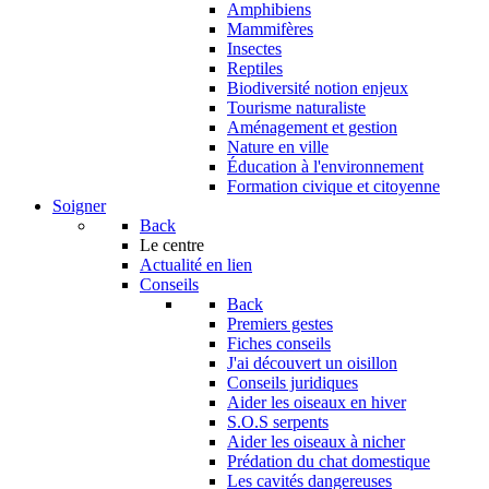
Amphibiens
Mammifères
Insectes
Reptiles
Biodiversité notion enjeux
Tourisme naturaliste
Aménagement et gestion
Nature en ville
Éducation à l'environnement
Formation civique et citoyenne
Soigner
Back
Le centre
Actualité en lien
Conseils
Back
Premiers gestes
Fiches conseils
J'ai découvert un oisillon
Conseils juridiques
Aider les oiseaux en hiver
S.O.S serpents
Aider les oiseaux à nicher
Prédation du chat domestique
Les cavités dangereuses