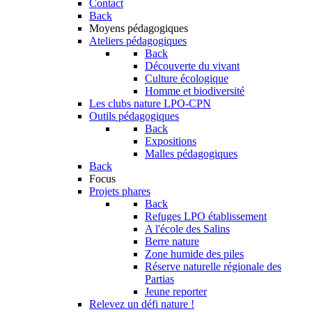
Contact
Back
Moyens pédagogiques
Ateliers pédagogiques
Back
Découverte du vivant
Culture écologique
Homme et biodiversité
Les clubs nature LPO-CPN
Outils pédagogiques
Back
Expositions
Malles pédagogiques
Back
Focus
Projets phares
Back
Refuges LPO établissement
A l'école des Salins
Berre nature
Zone humide des piles
Réserve naturelle régionale des
Partias
Jeune reporter
Relevez un défi nature !