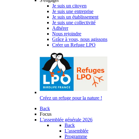
S'engager
Je suis un citoyen
Je suis une entreprise
Je suis un établissement
Je suis une collectivité
Adhérer
Nous rejoindre
Grâce à vous, nous agissons
Créer un Refuge LPO
Créez un refuge pour la nature !
Back
Focus
L'assemblée générale 2026
Back
L'assemblée
Programme