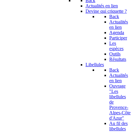
Back
Actualités en lien
Devine qui criquette ?
Back
Actualités
en lien
Agenda
Participer
Les
espèces
Outils
Résultats
Libellules
Back
Actualités
en lien
Ouvrage
"Les
libellules
de
Provence-
Alpes-Côte
d'Azur"
Au fil des
libellules