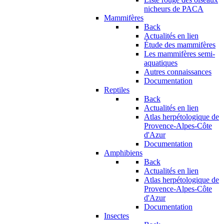
nicheurs de PACA
Mammifères
Back
Actualités en lien
Étude des mammifères
Les mammifères semi-
aquatiques
Autres connaissances
Documentation
Reptiles
Back
Actualités en lien
Atlas herpétologique de
Provence-Alpes-Côte
d'Azur
Documentation
Amphibiens
Back
Actualités en lien
Atlas herpétologique de
Provence-Alpes-Côte
d'Azur
Documentation
Insectes