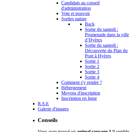
Candidats au conseil
d'administration
Vote et pouvoir
Sorties nature
Back
Sortie du samedi :
Promenade dans la ville
d’Hyères
Sortie du samedi :
Découverte du Plan du
Pont à Hyères
Sortie 1
Sortie 2
Sortie 3
Sortie 4
Comment s'y rendre ?
Hébergement
Moyens d'inscription
Inscription en ligne
R.S.E
Galerie d'images
Conseils
Vous avez trouvé un
animal sauvage ?
Il semble