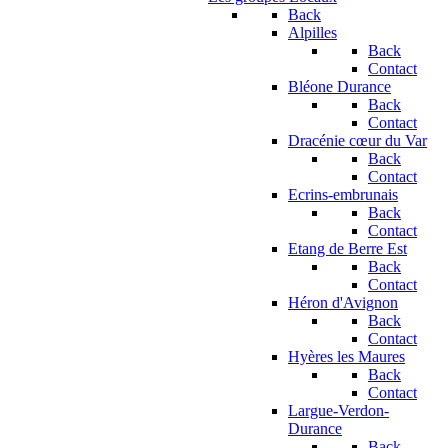
Back
Alpilles
Back
Contact
Bléone Durance
Back
Contact
Dracénie cœur du Var
Back
Contact
Ecrins-embrunais
Back
Contact
Etang de Berre Est
Back
Contact
Héron d'Avignon
Back
Contact
Hyères les Maures
Back
Contact
Largue-Verdon-
Durance
Back