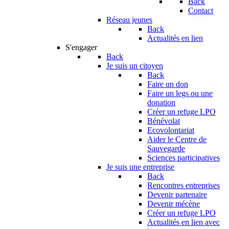
Back
Contact
Réseau jeunes
Back
Actualités en lien
S'engager
Back
Je suis un citoyen
Back
Faire un don
Faire un legs ou une
donation
Créer un refuge LPO
Bénévolat
Ecovolontariat
Aider le Centre de
Sauvegarde
Sciences participatives
Je suis une entreprise
Back
Rencontres entreprises
Devenir partenaire
Devenir mécène
Créer un refuge LPO
Actualités en lien avec