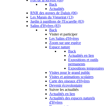
Fort de la Revère (06)
Back
Actualités
RNR des gorges de Daluis (06)
Les Marais du Vigueirat (13)
Jardin à papillons de l'Escarelle (83)
Salins d'Hyères (83)
Back
Visiter et participer
Les Salins d'Hyères
Zoom sur une espèce
Espace nature
Back
Actualités en lien
Expositions et outils
permanents
Expositions temporaires
Visites pour le grand public
Visites et animations scolaires
Carte des oiseaux d'Hyères
Devenir écovolontaire
Suivre les actualités
Actualités en lien
Actualités des espaces naturels
d'Hyères