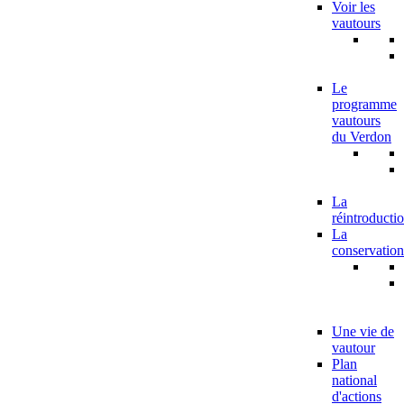
Voir les
vautours
Le
programme
vautours
du Verdon
La
réintroducti
La
conservation
Une vie de
vautour
Plan
national
d'actions