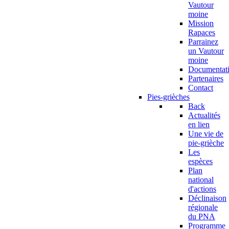
Vautour
moine
Mission
Rapaces
Parrainez
un Vautour
moine
Documentat
Partenaires
Contact
Pies-grièches
Back
Actualités
en lien
Une vie de
pie-grièche
Les
espèces
Plan
national
d'actions
Déclinaison
régionale
du PNA
Programme