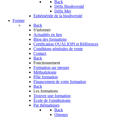
Back
Défis Biodiversité
Défis Mer
Ephéméride de la biodiversité
Former
Back
S'informer
Actualités en lien
Blog des formations
Certification QUALIOPI et Références
Conditions générales de vente
Contact
Back
Fonctionnement
Formation sur mesure
Méthodologie
Pôle formation
Financement de votre formation
Back
Les formations
Trouver une formation
École de l'ornithologie
Par thématiques
Back
Oiseaux