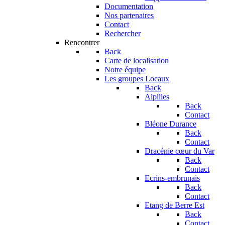
Documentation
Nos partenaires
Contact
Rechercher
Rencontrer
Back
Carte de localisation
Notre équipe
Les groupes Locaux
Back
Alpilles
Back
Contact
Bléone Durance
Back
Contact
Dracénie cœur du Var
Back
Contact
Ecrins-embrunais
Back
Contact
Etang de Berre Est
Back
Contact