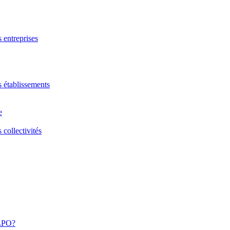
s entreprises
s établissements
e
 collectivités
 LPO?