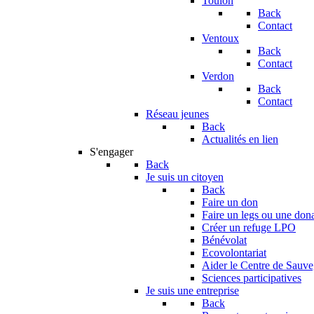
Toulon
Back
Contact
Ventoux
Back
Contact
Verdon
Back
Contact
Réseau jeunes
Back
Actualités en lien
S'engager
Back
Je suis un citoyen
Back
Faire un don
Faire un legs ou une don
Créer un refuge LPO
Bénévolat
Ecovolontariat
Aider le Centre de Sauv
Sciences participatives
Je suis une entreprise
Back