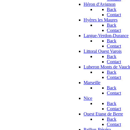
Héron d'Avignon
Back
Contact
Hyères les Maures
Back
Contact
Largue-Verdon-Durance
Back
Contact
Littoral Ouest Varois
Back
Contact
Luberon Monts de Vaucl
Back
Contact
Marseille
Back
Contact
Nice
Back
Contact
Ouest Etang de Berre
Back
Contact
Paillon-Bévéra