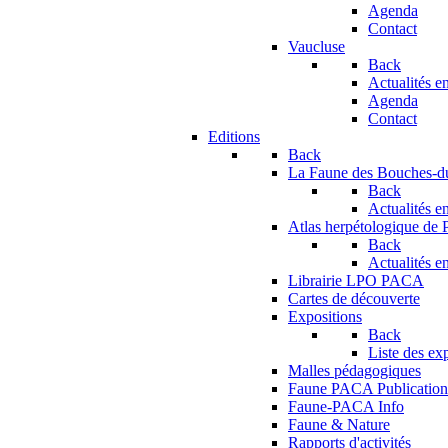
Agenda
Contact
Vaucluse
Back
Actualités en
Agenda
Contact
Editions
Back
La Faune des Bouches-
Back
Actualités en
Atlas herpétologique de
Back
Actualités en
Librairie LPO PACA
Cartes de découverte
Expositions
Back
Liste des ex
Malles pédagogiques
Faune PACA Publication
Faune-PACA Info
Faune & Nature
Rapports d'activités