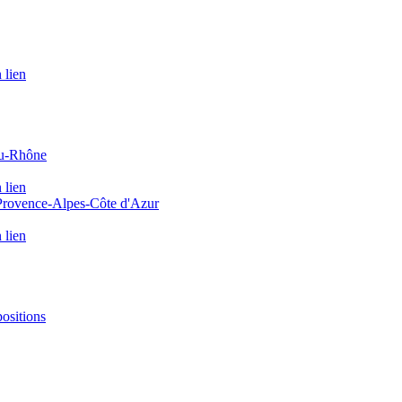
 lien
du-Rhône
 lien
 Provence-Alpes-Côte d'Azur
 lien
positions