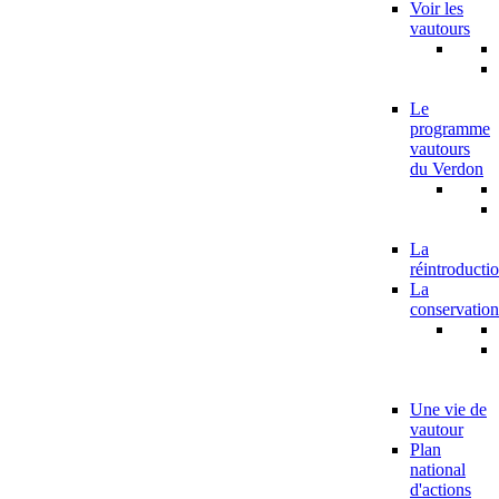
Voir les
vautours
Le
programme
vautours
du Verdon
La
réintroducti
La
conservation
Une vie de
vautour
Plan
national
d'actions