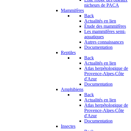
nicheurs de PACA
Mammifères
Back
Actualités en lien
Étude des mammifères
Les mammifères semi-
aquatiques
Autres connaissances
Documentation
Reptiles
Back
Actualités en lien
Atlas herpétologique de
Provence-Alpes-Côte
d'Azur
Documentation
Amphibiens
Back
Actualités en lien
Atlas herpétologique de
Provence-Alpes-Côte
d'Azur
Documentation
Insectes