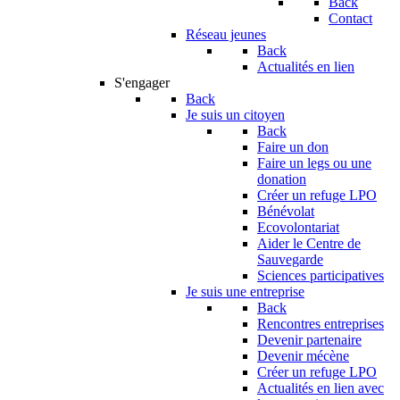
Back
Contact
Réseau jeunes
Back
Actualités en lien
S'engager
Back
Je suis un citoyen
Back
Faire un don
Faire un legs ou une
donation
Créer un refuge LPO
Bénévolat
Ecovolontariat
Aider le Centre de
Sauvegarde
Sciences participatives
Je suis une entreprise
Back
Rencontres entreprises
Devenir partenaire
Devenir mécène
Créer un refuge LPO
Actualités en lien avec