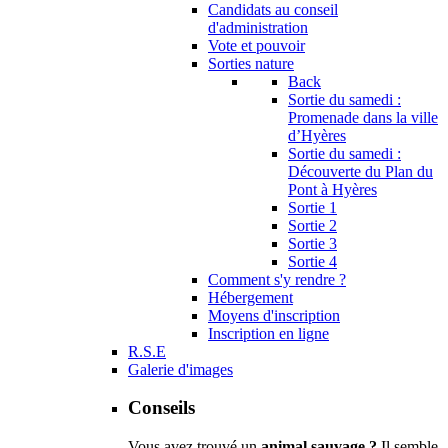
Candidats au conseil
d'administration
Vote et pouvoir
Sorties nature
Back
Sortie du samedi :
Promenade dans la ville
d’Hyères
Sortie du samedi :
Découverte du Plan du
Pont à Hyères
Sortie 1
Sortie 2
Sortie 3
Sortie 4
Comment s'y rendre ?
Hébergement
Moyens d'inscription
Inscription en ligne
R.S.E
Galerie d'images
Conseils
Vous avez trouvé un
animal sauvage ?
Il semble