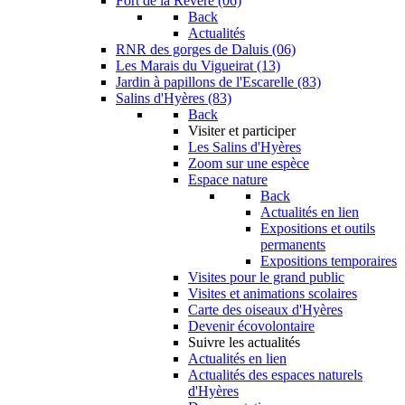
Fort de la Revère (06)
Back
Actualités
RNR des gorges de Daluis (06)
Les Marais du Vigueirat (13)
Jardin à papillons de l'Escarelle (83)
Salins d'Hyères (83)
Back
Visiter et participer
Les Salins d'Hyères
Zoom sur une espèce
Espace nature
Back
Actualités en lien
Expositions et outils
permanents
Expositions temporaires
Visites pour le grand public
Visites et animations scolaires
Carte des oiseaux d'Hyères
Devenir écovolontaire
Suivre les actualités
Actualités en lien
Actualités des espaces naturels
d'Hyères