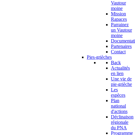
Vautour
moine
Mission
Rapaces
Parrainez
un Vautour
moine
Documentat
Partenaires
Contact
Pies-grièches
Back
Actualités
en lien
Une vie de
pie-grièche
Les
espèces
Plan
national
d'actions
Déclinaison
régionale
du PNA
Programme