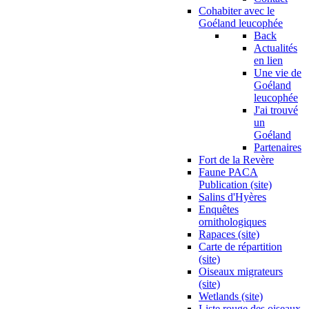
Cohabiter avec le
Goéland leucophée
Back
Actualités
en lien
Une vie de
Goéland
leucophée
J'ai trouvé
un
Goéland
Partenaires
Fort de la Revère
Faune PACA
Publication (site)
Salins d'Hyères
Enquêtes
ornithologiques
Rapaces (site)
Carte de répartition
(site)
Oiseaux migrateurs
(site)
Wetlands (site)
Liste rouge des oiseaux