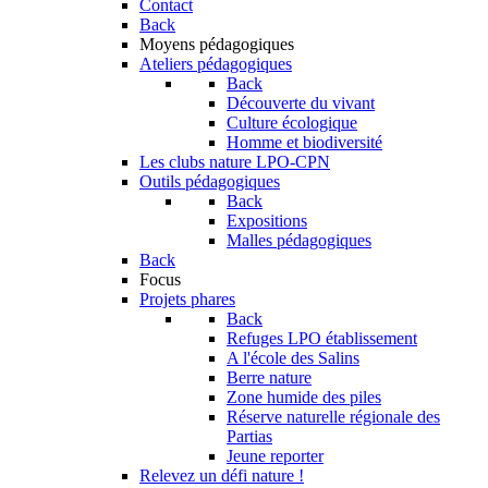
Contact
Back
Moyens pédagogiques
Ateliers pédagogiques
Back
Découverte du vivant
Culture écologique
Homme et biodiversité
Les clubs nature LPO-CPN
Outils pédagogiques
Back
Expositions
Malles pédagogiques
Back
Focus
Projets phares
Back
Refuges LPO établissement
A l'école des Salins
Berre nature
Zone humide des piles
Réserve naturelle régionale des
Partias
Jeune reporter
Relevez un défi nature !