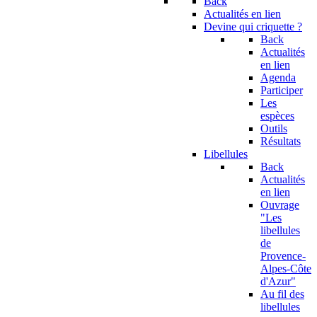
Back
Actualités en lien
Devine qui criquette ?
Back
Actualités
en lien
Agenda
Participer
Les
espèces
Outils
Résultats
Libellules
Back
Actualités
en lien
Ouvrage
"Les
libellules
de
Provence-
Alpes-Côte
d'Azur"
Au fil des
libellules