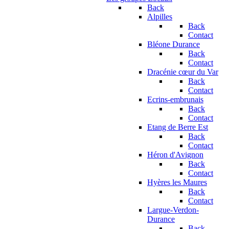
Back
Alpilles
Back
Contact
Bléone Durance
Back
Contact
Dracénie cœur du Var
Back
Contact
Ecrins-embrunais
Back
Contact
Etang de Berre Est
Back
Contact
Héron d'Avignon
Back
Contact
Hyères les Maures
Back
Contact
Largue-Verdon-
Durance
Back