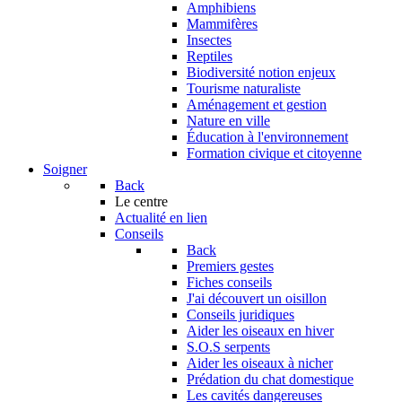
Amphibiens
Mammifères
Insectes
Reptiles
Biodiversité notion enjeux
Tourisme naturaliste
Aménagement et gestion
Nature en ville
Éducation à l'environnement
Formation civique et citoyenne
Soigner
Back
Le centre
Actualité en lien
Conseils
Back
Premiers gestes
Fiches conseils
J'ai découvert un oisillon
Conseils juridiques
Aider les oiseaux en hiver
S.O.S serpents
Aider les oiseaux à nicher
Prédation du chat domestique
Les cavités dangereuses