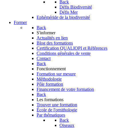
Back
Défis Biodiversité
Défis Mer
Ephéméride de la biodiversité
Former
Back
S'informer
Actualités en lien
Blog des formations
Certification QUALIOPI et Références
Conditions générales de vente
Contact
Back
Fonctionnement
Formation sur mesure
Méthodologie
Pôle formation
Financement de votre formation
Back
Les formations
Trouver une formation
École de l'ornithologie
Par thématiques
Back
Oiseaux