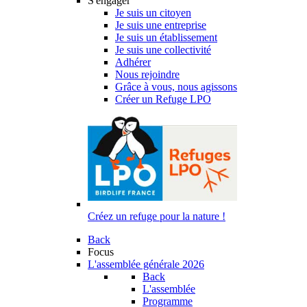
S'engager
Je suis un citoyen
Je suis une entreprise
Je suis un établissement
Je suis une collectivité
Adhérer
Nous rejoindre
Grâce à vous, nous agissons
Créer un Refuge LPO
Créez un refuge pour la nature !
Back
Focus
L'assemblée générale 2026
Back
L'assemblée
Programme