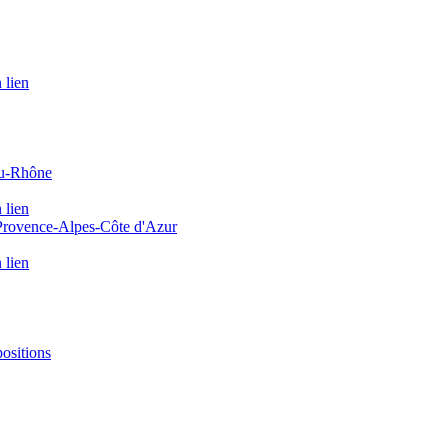
 lien
du-Rhône
 lien
 Provence-Alpes-Côte d'Azur
 lien
positions