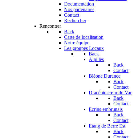
Documentation
Nos partenaires
Contact
Rechercher
Rencontrer
Back
Carte de localisation
Notre équipe
Les groupes Locaux
Back
Alpilles
Back
Contact
Bléone Durance
Back
Contact
Dracénie cœur du Var
Back
Contact
Ecrins-embrunais
Back
Contact
Etang de Berre Est
Back
Contact