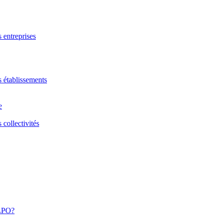
s entreprises
s établissements
e
 collectivités
 LPO?