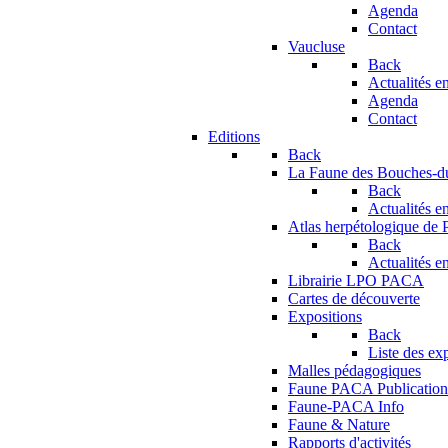
Agenda
Contact
Vaucluse
Back
Actualités en
Agenda
Contact
Editions
Back
La Faune des Bouches-
Back
Actualités en
Atlas herpétologique de
Back
Actualités en
Librairie LPO PACA
Cartes de découverte
Expositions
Back
Liste des ex
Malles pédagogiques
Faune PACA Publication
Faune-PACA Info
Faune & Nature
Rapports d'activités