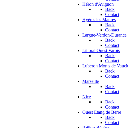
Héron d'Avignon
Back
Contact
Hyères les Maures
Back
Contact
Largue-Verdon-Durance
Back
Contact
Littoral Ouest Varois
Back
Contact
Luberon Monts de Vaucl
Back
Contact
Marseille
Back
Contact
Nice
Back
Contact
Ouest Etang de Berre
Back
Contact
Paillon-Bévéra