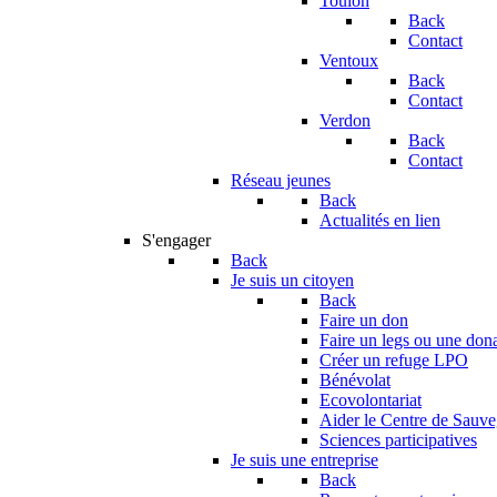
Toulon
Back
Contact
Ventoux
Back
Contact
Verdon
Back
Contact
Réseau jeunes
Back
Actualités en lien
S'engager
Back
Je suis un citoyen
Back
Faire un don
Faire un legs ou une don
Créer un refuge LPO
Bénévolat
Ecovolontariat
Aider le Centre de Sauv
Sciences participatives
Je suis une entreprise
Back