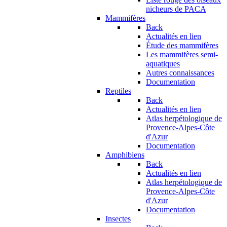
nicheurs de PACA
Mammifères
Back
Actualités en lien
Étude des mammifères
Les mammifères semi-
aquatiques
Autres connaissances
Documentation
Reptiles
Back
Actualités en lien
Atlas herpétologique de
Provence-Alpes-Côte
d'Azur
Documentation
Amphibiens
Back
Actualités en lien
Atlas herpétologique de
Provence-Alpes-Côte
d'Azur
Documentation
Insectes