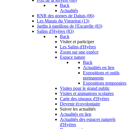
Fort de la Revère (06)
Back
Actualités
RNR des gorges de Daluis (06)
Les Marais du Vigueirat (13)
Jardin à papillons de l'Escarelle (83)
Salins d'Hyères (83)
Back
Visiter et participer
Les Salins d'Hyères
Zoom sur une espèce
Espace nature
Back
Actualités en lien
Expositions et outils
permanents
Expositions temporaires
Visites pour le grand public
Visites et animations scolaires
Carte des oiseaux d'Hyères
Devenir écovolontaire
Suivre les actualités
Actualités en lien
Actualités des espaces naturels
d'Hyères