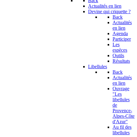
Back
Actualités en lien
Devine qui criquette ?
Back
Actualités
en lien
Agenda
Participer
Les
espèces
Outils
Résultats
Libellules
Back
Actualités
en lien
Ouvrage
"Les
libellules
de
Provence-
Alpes-Côte
d'Azur"
Au fil des
libellules