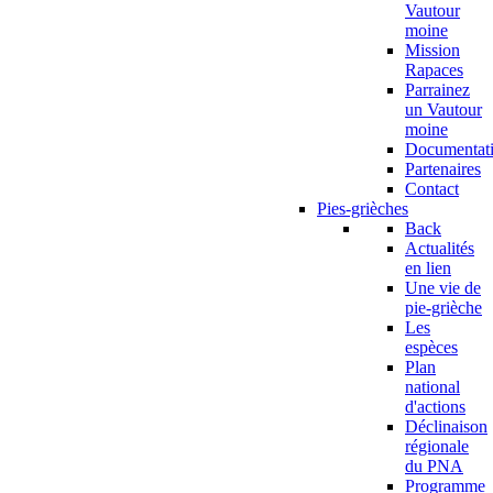
Vautour
moine
Mission
Rapaces
Parrainez
un Vautour
moine
Documentat
Partenaires
Contact
Pies-grièches
Back
Actualités
en lien
Une vie de
pie-grièche
Les
espèces
Plan
national
d'actions
Déclinaison
régionale
du PNA
Programme