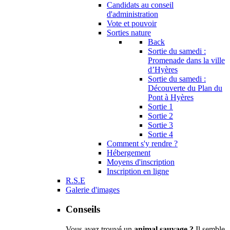
Candidats au conseil
d'administration
Vote et pouvoir
Sorties nature
Back
Sortie du samedi :
Promenade dans la ville
d’Hyères
Sortie du samedi :
Découverte du Plan du
Pont à Hyères
Sortie 1
Sortie 2
Sortie 3
Sortie 4
Comment s'y rendre ?
Hébergement
Moyens d'inscription
Inscription en ligne
R.S.E
Galerie d'images
Conseils
Vous avez trouvé un
animal sauvage ?
Il semble