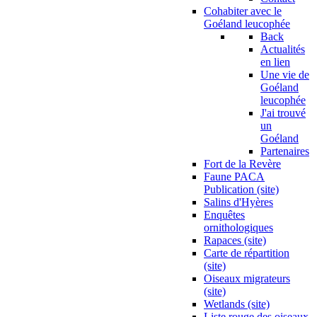
Cohabiter avec le
Goéland leucophée
Back
Actualités
en lien
Une vie de
Goéland
leucophée
J'ai trouvé
un
Goéland
Partenaires
Fort de la Revère
Faune PACA
Publication (site)
Salins d'Hyères
Enquêtes
ornithologiques
Rapaces (site)
Carte de répartition
(site)
Oiseaux migrateurs
(site)
Wetlands (site)
Liste rouge des oiseaux