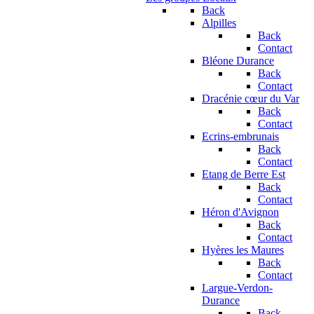
Back
Alpilles
Back
Contact
Bléone Durance
Back
Contact
Dracénie cœur du Var
Back
Contact
Ecrins-embrunais
Back
Contact
Etang de Berre Est
Back
Contact
Héron d'Avignon
Back
Contact
Hyères les Maures
Back
Contact
Largue-Verdon-
Durance
Back