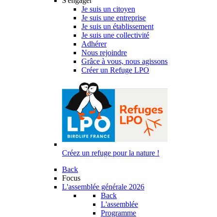
S'engager
Je suis un citoyen
Je suis une entreprise
Je suis un établissement
Je suis une collectivité
Adhérer
Nous rejoindre
Grâce à vous, nous agissons
Créer un Refuge LPO
Créez un refuge pour la nature !
Back
Focus
L'assemblée générale 2026
Back
L'assemblée
Programme