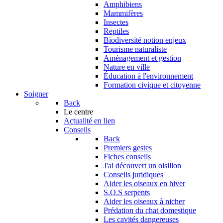
Amphibiens
Mammifères
Insectes
Reptiles
Biodiversité notion enjeux
Tourisme naturaliste
Aménagement et gestion
Nature en ville
Éducation à l'environnement
Formation civique et citoyenne
Soigner
Back
Le centre
Actualité en lien
Conseils
Back
Premiers gestes
Fiches conseils
J'ai découvert un oisillon
Conseils juridiques
Aider les oiseaux en hiver
S.O.S serpents
Aider les oiseaux à nicher
Prédation du chat domestique
Les cavités dangereuses