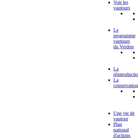
Voir les
vautours
Le
programme
vautours
du Verdon
La
réintroducti
La
conservation
Une vie de
vautour
Plan
national
d'actions