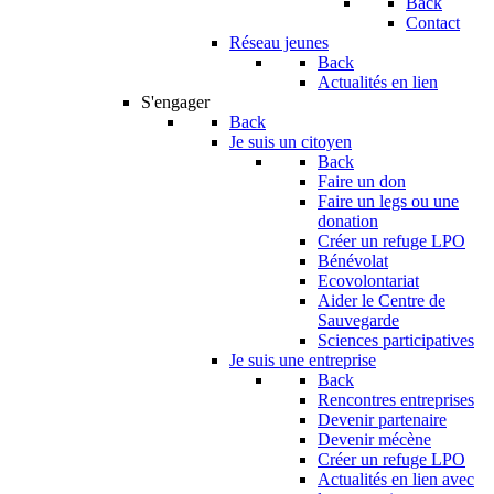
Back
Contact
Réseau jeunes
Back
Actualités en lien
S'engager
Back
Je suis un citoyen
Back
Faire un don
Faire un legs ou une
donation
Créer un refuge LPO
Bénévolat
Ecovolontariat
Aider le Centre de
Sauvegarde
Sciences participatives
Je suis une entreprise
Back
Rencontres entreprises
Devenir partenaire
Devenir mécène
Créer un refuge LPO
Actualités en lien avec