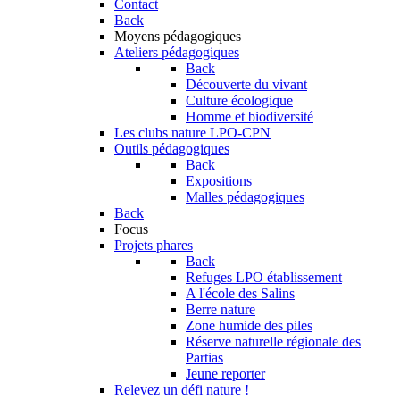
Contact
Back
Moyens pédagogiques
Ateliers pédagogiques
Back
Découverte du vivant
Culture écologique
Homme et biodiversité
Les clubs nature LPO-CPN
Outils pédagogiques
Back
Expositions
Malles pédagogiques
Back
Focus
Projets phares
Back
Refuges LPO établissement
A l'école des Salins
Berre nature
Zone humide des piles
Réserve naturelle régionale des
Partias
Jeune reporter
Relevez un défi nature !