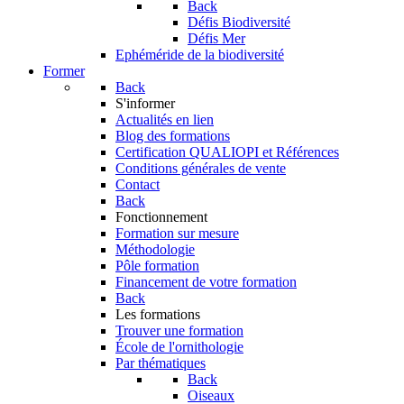
Back
Défis Biodiversité
Défis Mer
Ephéméride de la biodiversité
Former
Back
S'informer
Actualités en lien
Blog des formations
Certification QUALIOPI et Références
Conditions générales de vente
Contact
Back
Fonctionnement
Formation sur mesure
Méthodologie
Pôle formation
Financement de votre formation
Back
Les formations
Trouver une formation
École de l'ornithologie
Par thématiques
Back
Oiseaux