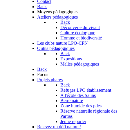
Contact
Back
Moyens pédagogiques
Ateliers pédagogiques
Back
Découverte du vivant
Culture écologique
Homme et biodiversité
Les clubs nature LPO-CPN
Outils pédagogiques
Back
Expositions
Malles pédagogiques
Back
Focus
Projets phares
Back
Refuges LPO établissement
A l'école des Salins
Berre nature
Zone humide des piles
Réserve naturelle régionale des
Partias
Jeune reporter
Relevez un défi nature !