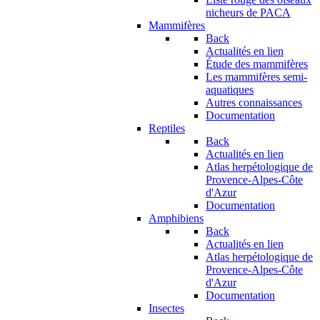
nicheurs de PACA
Mammifères
Back
Actualités en lien
Étude des mammifères
Les mammifères semi-
aquatiques
Autres connaissances
Documentation
Reptiles
Back
Actualités en lien
Atlas herpétologique de
Provence-Alpes-Côte
d'Azur
Documentation
Amphibiens
Back
Actualités en lien
Atlas herpétologique de
Provence-Alpes-Côte
d'Azur
Documentation
Insectes