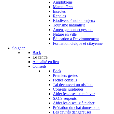
Amphibiens
Mammifères
Insectes
Reptiles
Biodiversité notion enjeux
Tourisme naturaliste
Aménagement et gestion
Nature en ville
Éducation à l'environnement
Formation civique et citoyenne
Soigner
Back
Le centre
Actualité en lien
Conseils
Back
Premiers gestes
Fiches conseils
J'ai découvert un oisillon
Conseils juridiques
Aider les oiseaux en hiver
S.O.S serpents
Aider les oiseaux à nicher
Prédation du chat domestique
Les cavités dangereuses