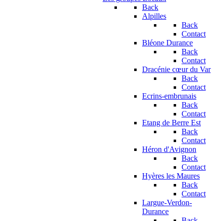
Back
Alpilles
Back
Contact
Bléone Durance
Back
Contact
Dracénie cœur du Var
Back
Contact
Ecrins-embrunais
Back
Contact
Etang de Berre Est
Back
Contact
Héron d'Avignon
Back
Contact
Hyères les Maures
Back
Contact
Largue-Verdon-
Durance
Back