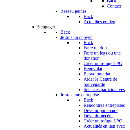
Back
Contact
Réseau jeunes
Back
Actualités en lien
S'engager
Back
Je suis un citoyen
Back
Faire un don
Faire un legs ou une
donation
Créer un refuge LPO
Bénévolat
Ecovolontariat
Aider le Centre de
Sauvegarde
Sciences participatives
Je suis une entreprise
Back
Rencontres entreprises
Devenir partenaire
Devenir mécène
Créer un refuge LPO
Actualités en lien avec