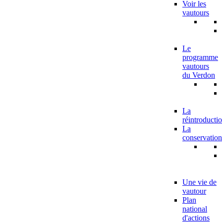
Voir les
vautours
Le
programme
vautours
du Verdon
La
réintroducti
La
conservation
Une vie de
vautour
Plan
national
d'actions