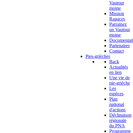
Vautour
moine
Mission
Rapaces
Parrainez
un Vautour
moine
Documentat
Partenaires
Contact
Pies-grièches
Back
Actualités
en lien
Une vie de
pie-grièche
Les
espèces
Plan
national
d'actions
Déclinaison
régionale
du PNA
Programme