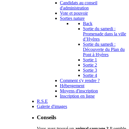
Candidats au conseil
d'administration
Vote et pouvoir
Sorties nature
Back
Sortie du samedi :
Promenade dans la ville
d’Hyères
Sortie du samedi :
Découverte du Plan du
Pont à Hyères
Sortie 1
Sortie 2
Sortie 3
Sortie 4
Comment s'y rendre ?
Hébergement
Moyens d'inscription
Inscription en ligne
R.S.E
Galerie d'images
Conseils
Vous avez trouvé un
animal sauvage ?
Il semble