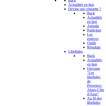
Back
Actualités en lien
Devine qui criquette ?
Back
Actualités
en lien
Agenda
Participer
Les
espèces
Outils
Résultats
Libellules
Back
Actualités
en lien
Ouvrage
"Les
libellules
de
Provence-
Alpes-Côte
d'Azur"
Au fil des
libellules