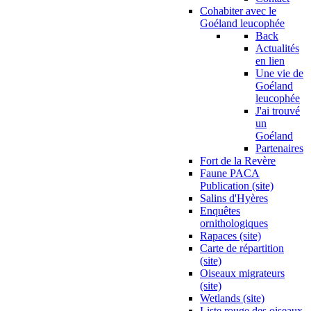
Cohabiter avec le
Goéland leucophée
Back
Actualités
en lien
Une vie de
Goéland
leucophée
J'ai trouvé
un
Goéland
Partenaires
Fort de la Revère
Faune PACA
Publication (site)
Salins d'Hyères
Enquêtes
ornithologiques
Rapaces (site)
Carte de répartition
(site)
Oiseaux migrateurs
(site)
Wetlands (site)
Liste rouge des oiseaux