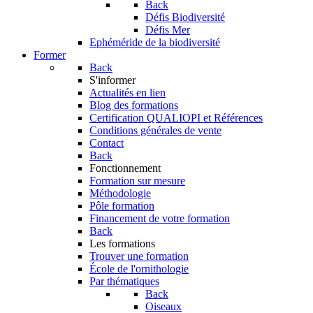
Back
Défis Biodiversité
Défis Mer
Ephéméride de la biodiversité
Former
Back
S'informer
Actualités en lien
Blog des formations
Certification QUALIOPI et Références
Conditions générales de vente
Contact
Back
Fonctionnement
Formation sur mesure
Méthodologie
Pôle formation
Financement de votre formation
Back
Les formations
Trouver une formation
École de l'ornithologie
Par thématiques
Back
Oiseaux