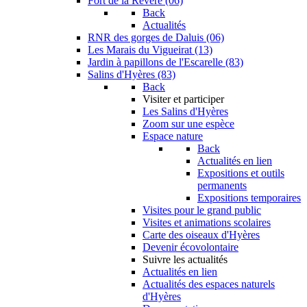
Fort de la Revère (06)
Back
Actualités
RNR des gorges de Daluis (06)
Les Marais du Vigueirat (13)
Jardin à papillons de l'Escarelle (83)
Salins d'Hyères (83)
Back
Visiter et participer
Les Salins d'Hyères
Zoom sur une espèce
Espace nature
Back
Actualités en lien
Expositions et outils
permanents
Expositions temporaires
Visites pour le grand public
Visites et animations scolaires
Carte des oiseaux d'Hyères
Devenir écovolontaire
Suivre les actualités
Actualités en lien
Actualités des espaces naturels
d'Hyères