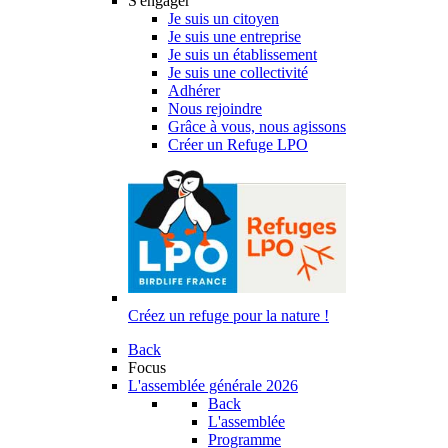
S'engager
Je suis un citoyen
Je suis une entreprise
Je suis un établissement
Je suis une collectivité
Adhérer
Nous rejoindre
Grâce à vous, nous agissons
Créer un Refuge LPO
Créez un refuge pour la nature !
Back
Focus
L'assemblée générale 2026
Back
L'assemblée
Programme