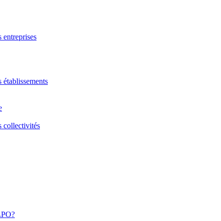
s entreprises
s établissements
e
 collectivités
 LPO?