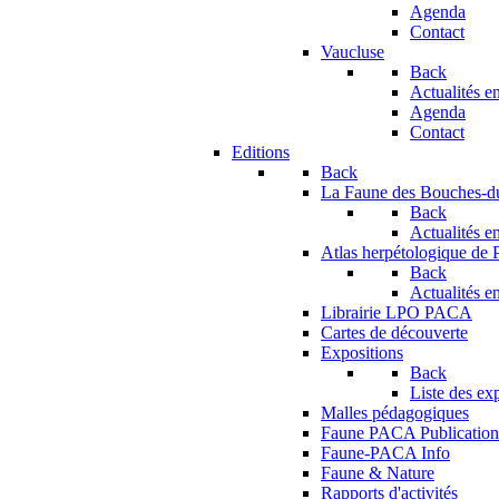
Agenda
Contact
Vaucluse
Back
Actualités en
Agenda
Contact
Editions
Back
La Faune des Bouches-
Back
Actualités en
Atlas herpétologique de
Back
Actualités en
Librairie LPO PACA
Cartes de découverte
Expositions
Back
Liste des ex
Malles pédagogiques
Faune PACA Publication
Faune-PACA Info
Faune & Nature
Rapports d'activités