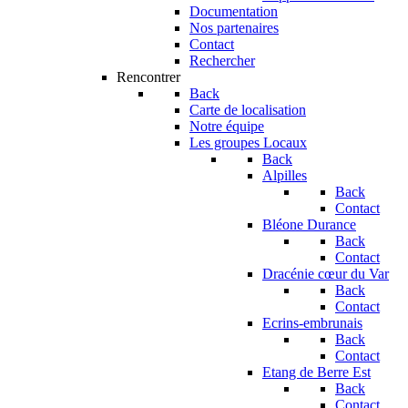
Documentation
Nos partenaires
Contact
Rechercher
Rencontrer
Back
Carte de localisation
Notre équipe
Les groupes Locaux
Back
Alpilles
Back
Contact
Bléone Durance
Back
Contact
Dracénie cœur du Var
Back
Contact
Ecrins-embrunais
Back
Contact
Etang de Berre Est
Back
Contact