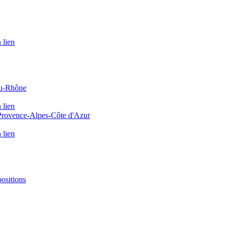
 lien
du-Rhône
 lien
 Provence-Alpes-Côte d'Azur
 lien
positions