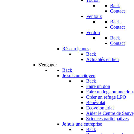
Toulon
Back
Contact
Ventoux
Back
Contact
Verdon
Back
Contact
Réseau jeunes
Back
Actualités en lien
S'engager
Back
Je suis un citoyen
Back
Faire un don
Faire un legs ou une don
Créer un refuge LPO
Bénévolat
Ecovolontariat
Aider le Centre de Sauv
Sciences participatives
Je suis une entreprise
Back