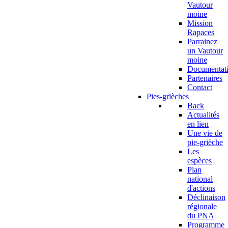
Vautour
moine
Mission
Rapaces
Parrainez
un Vautour
moine
Documentat
Partenaires
Contact
Pies-grièches
Back
Actualités
en lien
Une vie de
pie-grièche
Les
espèces
Plan
national
d'actions
Déclinaison
régionale
du PNA
Programme