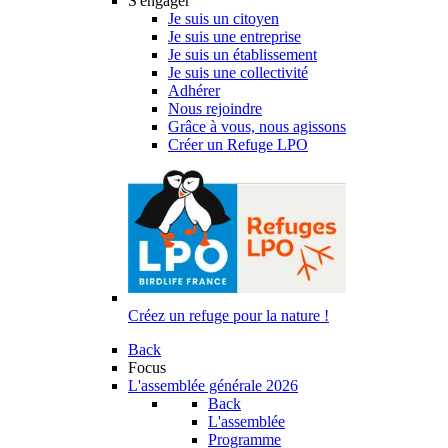
S'engager
Je suis un citoyen
Je suis une entreprise
Je suis un établissement
Je suis une collectivité
Adhérer
Nous rejoindre
Grâce à vous, nous agissons
Créer un Refuge LPO
Créez un refuge pour la nature !
Back
Focus
L'assemblée générale 2026
Back
L'assemblée
Programme