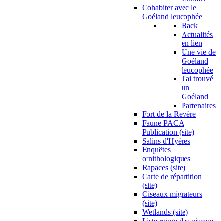
Cohabiter avec le
Goéland leucophée
Back
Actualités
en lien
Une vie de
Goéland
leucophée
J'ai trouvé
un
Goéland
Partenaires
Fort de la Revère
Faune PACA
Publication (site)
Salins d'Hyères
Enquêtes
ornithologiques
Rapaces (site)
Carte de répartition
(site)
Oiseaux migrateurs
(site)
Wetlands (site)
Liste rouge des oiseaux