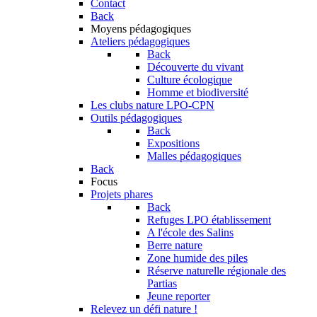
Contact
Back
Moyens pédagogiques
Ateliers pédagogiques
Back
Découverte du vivant
Culture écologique
Homme et biodiversité
Les clubs nature LPO-CPN
Outils pédagogiques
Back
Expositions
Malles pédagogiques
Back
Focus
Projets phares
Back
Refuges LPO établissement
A l'école des Salins
Berre nature
Zone humide des piles
Réserve naturelle régionale des
Partias
Jeune reporter
Relevez un défi nature !