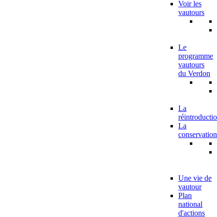
Voir les
vautours
Le
programme
vautours
du Verdon
La
réintroducti
La
conservation
Une vie de
vautour
Plan
national
d'actions