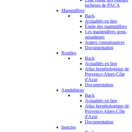
nicheurs de PACA
Mammifères
Back
Actualités en lien
Étude des mammifères
Les mammifères semi-
aquatiques
Autres connaissances
Documentation
Reptiles
Back
Actualités en lien
Atlas herpétologique de
Provence-Alpes-Côte
d'Azur
Documentation
Amphibiens
Back
Actualités en lien
Atlas herpétologique de
Provence-Alpes-Côte
d'Azur
Documentation
Insectes