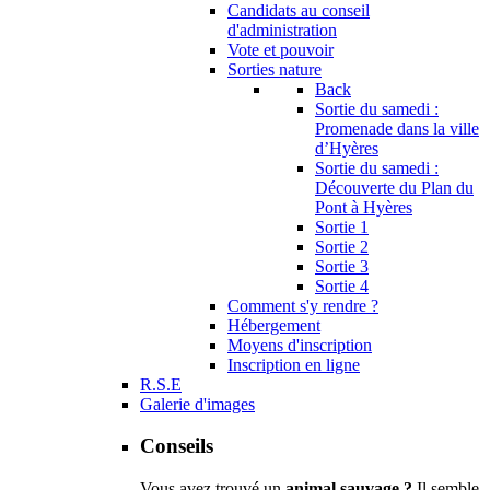
Candidats au conseil
d'administration
Vote et pouvoir
Sorties nature
Back
Sortie du samedi :
Promenade dans la ville
d’Hyères
Sortie du samedi :
Découverte du Plan du
Pont à Hyères
Sortie 1
Sortie 2
Sortie 3
Sortie 4
Comment s'y rendre ?
Hébergement
Moyens d'inscription
Inscription en ligne
R.S.E
Galerie d'images
Conseils
Vous avez trouvé un
animal sauvage ?
Il semble