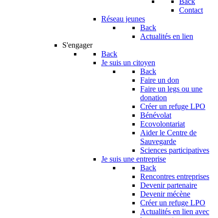
Back
Contact
Réseau jeunes
Back
Actualités en lien
S'engager
Back
Je suis un citoyen
Back
Faire un don
Faire un legs ou une
donation
Créer un refuge LPO
Bénévolat
Ecovolontariat
Aider le Centre de
Sauvegarde
Sciences participatives
Je suis une entreprise
Back
Rencontres entreprises
Devenir partenaire
Devenir mécène
Créer un refuge LPO
Actualités en lien avec