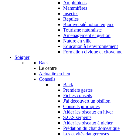
Amphibiens
Mammifères
Insectes
Reptiles
Biodiversité notion enjeux
Tourisme naturaliste
Aménagement et gestion
Nature en ville
Éducation à l'environnement
Formation civique et citoyenne
Soigner
Back
Le centre
Actualité en lien
Conseils
Back
Premiers gestes
Fiches conseils
J'ai découvert un oisillon
Conseils juridiques
Aider les oiseaux en hiver
S.O.S serpents
Aider les oiseaux à nicher
Prédation du chat domestique
Les cavités dangereuses