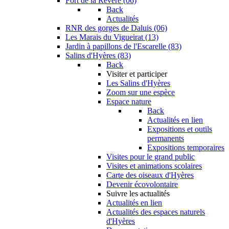
Fort de la Revère (06)
Back
Actualités
RNR des gorges de Daluis (06)
Les Marais du Vigueirat (13)
Jardin à papillons de l'Escarelle (83)
Salins d'Hyères (83)
Back
Visiter et participer
Les Salins d'Hyères
Zoom sur une espèce
Espace nature
Back
Actualités en lien
Expositions et outils
permanents
Expositions temporaires
Visites pour le grand public
Visites et animations scolaires
Carte des oiseaux d'Hyères
Devenir écovolontaire
Suivre les actualités
Actualités en lien
Actualités des espaces naturels
d'Hyères