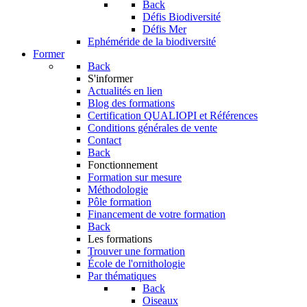
Back
Défis Biodiversité
Défis Mer
Ephéméride de la biodiversité
Former
Back
S'informer
Actualités en lien
Blog des formations
Certification QUALIOPI et Références
Conditions générales de vente
Contact
Back
Fonctionnement
Formation sur mesure
Méthodologie
Pôle formation
Financement de votre formation
Back
Les formations
Trouver une formation
École de l'ornithologie
Par thématiques
Back
Oiseaux