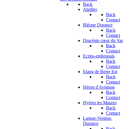
Back
Alpilles
Back
Contact
Bléone Durance
Back
Contact
Dracénie cœur du Var
Back
Contact
Ecrins-embrunais
Back
Contact
Etang de Berre Est
Back
Contact
Héron d'Avignon
Back
Contact
Hyères les Maures
Back
Contact
Largue-Verdon-
Durance
Back