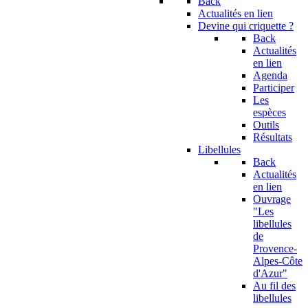
Back
Actualités en lien
Devine qui criquette ?
Back
Actualités
en lien
Agenda
Participer
Les
espèces
Outils
Résultats
Libellules
Back
Actualités
en lien
Ouvrage
"Les
libellules
de
Provence-
Alpes-Côte
d'Azur"
Au fil des
libellules