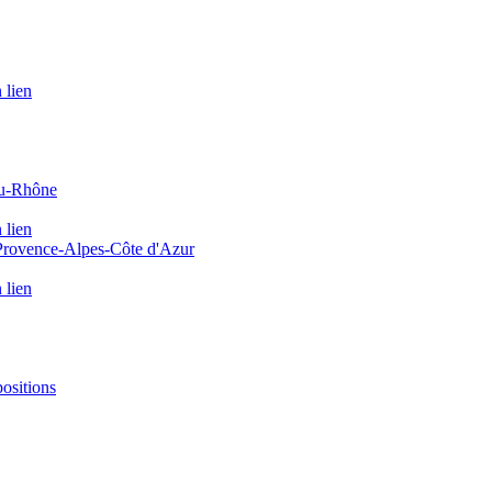
 lien
du-Rhône
 lien
 Provence-Alpes-Côte d'Azur
 lien
positions