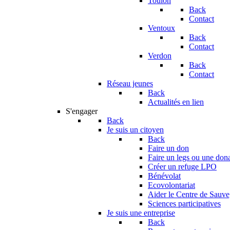
Toulon
Back
Contact
Ventoux
Back
Contact
Verdon
Back
Contact
Réseau jeunes
Back
Actualités en lien
S'engager
Back
Je suis un citoyen
Back
Faire un don
Faire un legs ou une don
Créer un refuge LPO
Bénévolat
Ecovolontariat
Aider le Centre de Sauv
Sciences participatives
Je suis une entreprise
Back