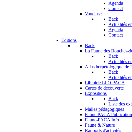
Agenda
Contact
Vaucluse
Back
Actualités en
Agenda
Contact
Editions
Back
La Faune des Bouches-
Back
Actualités en
Atlas herpétologique de
Back
Actualités en
Librairie LPO PACA
Cartes de découverte
Expositions
Back
Liste des ex
Malles pédagogiques
Faune PACA Publication
Faune-PACA Info
Faune & Nature
Rapports d'activités