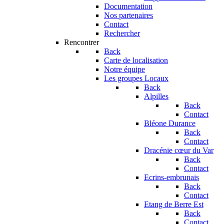
Documentation
Nos partenaires
Contact
Rechercher
Rencontrer
Back
Carte de localisation
Notre équipe
Les groupes Locaux
Back
Alpilles
Back
Contact
Bléone Durance
Back
Contact
Dracénie cœur du Var
Back
Contact
Ecrins-embrunais
Back
Contact
Etang de Berre Est
Back
Contact