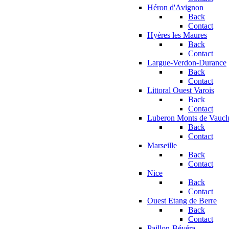
Héron d'Avignon
Back
Contact
Hyères les Maures
Back
Contact
Largue-Verdon-Durance
Back
Contact
Littoral Ouest Varois
Back
Contact
Luberon Monts de Vaucl
Back
Contact
Marseille
Back
Contact
Nice
Back
Contact
Ouest Etang de Berre
Back
Contact
Paillon-Bévéra