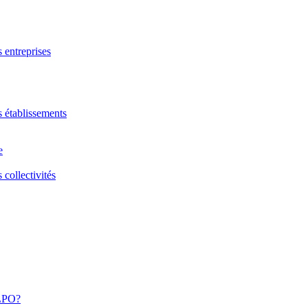
s entreprises
s établissements
e
 collectivités
 LPO?