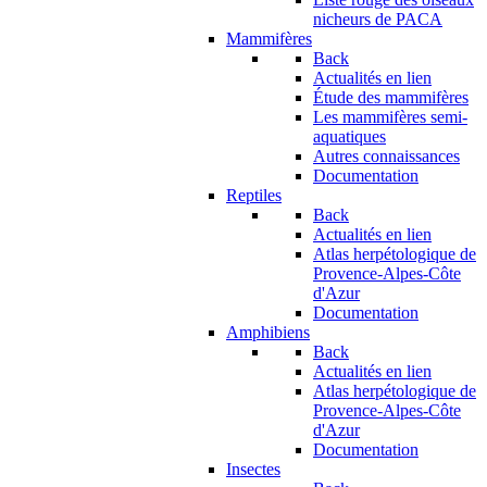
nicheurs de PACA
Mammifères
Back
Actualités en lien
Étude des mammifères
Les mammifères semi-
aquatiques
Autres connaissances
Documentation
Reptiles
Back
Actualités en lien
Atlas herpétologique de
Provence-Alpes-Côte
d'Azur
Documentation
Amphibiens
Back
Actualités en lien
Atlas herpétologique de
Provence-Alpes-Côte
d'Azur
Documentation
Insectes