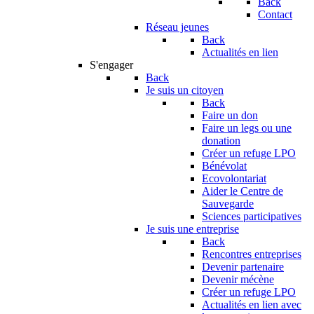
Back
Contact
Réseau jeunes
Back
Actualités en lien
S'engager
Back
Je suis un citoyen
Back
Faire un don
Faire un legs ou une
donation
Créer un refuge LPO
Bénévolat
Ecovolontariat
Aider le Centre de
Sauvegarde
Sciences participatives
Je suis une entreprise
Back
Rencontres entreprises
Devenir partenaire
Devenir mécène
Créer un refuge LPO
Actualités en lien avec