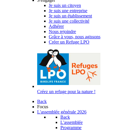
S'engager
Je suis un citoyen
Je suis une entreprise
Je suis un établissement
Je suis une collectivité
Adhérer
Nous rejoindre
Grâce à vous, nous agissons
Créer un Refuge LPO
Créez un refuge pour la nature !
Back
Focus
L'assemblée générale 2026
Back
L'assemblée
Programme