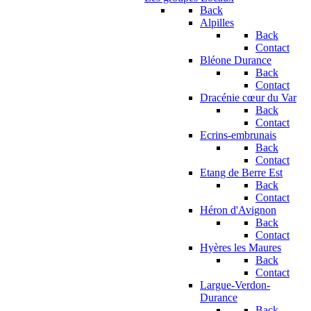
Back
Alpilles
Back
Contact
Bléone Durance
Back
Contact
Dracénie cœur du Var
Back
Contact
Ecrins-embrunais
Back
Contact
Etang de Berre Est
Back
Contact
Héron d'Avignon
Back
Contact
Hyères les Maures
Back
Contact
Largue-Verdon-
Durance
Back