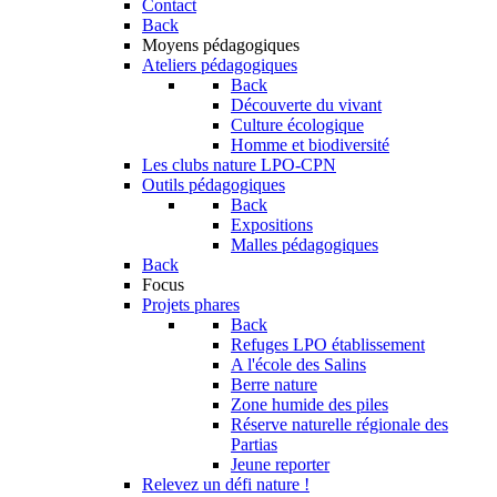
Contact
Back
Moyens pédagogiques
Ateliers pédagogiques
Back
Découverte du vivant
Culture écologique
Homme et biodiversité
Les clubs nature LPO-CPN
Outils pédagogiques
Back
Expositions
Malles pédagogiques
Back
Focus
Projets phares
Back
Refuges LPO établissement
A l'école des Salins
Berre nature
Zone humide des piles
Réserve naturelle régionale des
Partias
Jeune reporter
Relevez un défi nature !