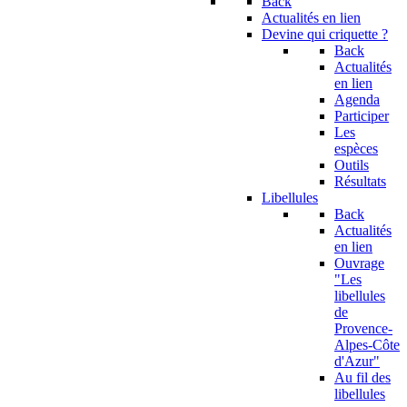
Back
Actualités en lien
Devine qui criquette ?
Back
Actualités
en lien
Agenda
Participer
Les
espèces
Outils
Résultats
Libellules
Back
Actualités
en lien
Ouvrage
"Les
libellules
de
Provence-
Alpes-Côte
d'Azur"
Au fil des
libellules