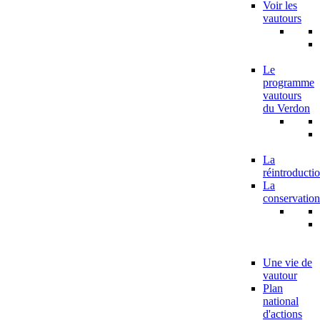
Voir les
vautours
Le
programme
vautours
du Verdon
La
réintroducti
La
conservation
Une vie de
vautour
Plan
national
d'actions