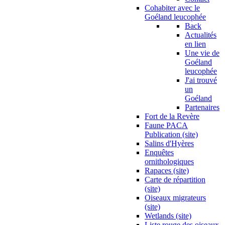
Cohabiter avec le
Goéland leucophée
Back
Actualités
en lien
Une vie de
Goéland
leucophée
J'ai trouvé
un
Goéland
Partenaires
Fort de la Revère
Faune PACA
Publication (site)
Salins d'Hyères
Enquêtes
ornithologiques
Rapaces (site)
Carte de répartition
(site)
Oiseaux migrateurs
(site)
Wetlands (site)
Liste rouge des oiseaux