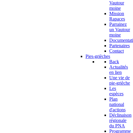
Vautour
moine
Mission
Rapaces
Parrainez
un Vautour
moine
Documentat
Partenaires
Contact
Pies-grièches
Back
Actualités
en lien
Une vie de
pie-grièche
Les
espèces
Plan
national
d'actions
Déclinaison
régionale
du PNA
Programme