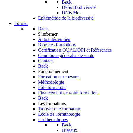
Back
Défis Biodiversité
Défis Mer
Ephéméride de la biodiversité
Former
Back
S'informer
Actualités en lien
Blog des formations
Certification QUALIOPI et Références
Conditions générales de vente
Contact
Back
Fonctionnement
Formation sur mesure
Méthodologie
Pôle formation
Financement de votre formation
Back
Les formations
Trouver une formation
École de l'ornithologie
Par thématiques
Back
Oiseaux