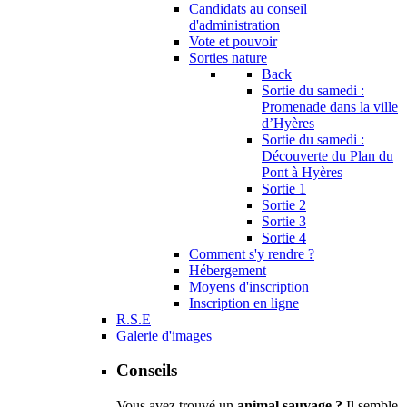
Candidats au conseil
d'administration
Vote et pouvoir
Sorties nature
Back
Sortie du samedi :
Promenade dans la ville
d’Hyères
Sortie du samedi :
Découverte du Plan du
Pont à Hyères
Sortie 1
Sortie 2
Sortie 3
Sortie 4
Comment s'y rendre ?
Hébergement
Moyens d'inscription
Inscription en ligne
R.S.E
Galerie d'images
Conseils
Vous avez trouvé un
animal sauvage ?
Il semble