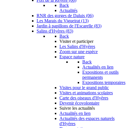
Fort de la Revère (06)
Back
Actualités
RNR des gorges de Daluis (06)
Les Marais du Vigueirat (13)
Jardin à papillons de l'Escarelle (83)
Salins d'Hyères (83)
Back
Visiter et participer
Les Salins d'Hyères
Zoom sur une espèce
Espace nature
Back
Actualités en lien
Expositions et outils
permanents
Expositions temporaires
Visites pour le grand public
Visites et animations scolaires
Carte des oiseaux d'Hyères
Devenir écovolontaire
Suivre les actualités
Actualités en lien
Actualités des espaces naturels
d'Hyères