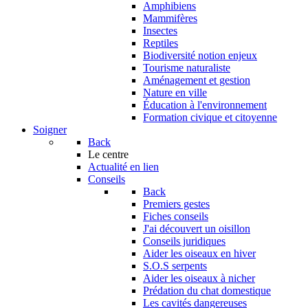
Amphibiens
Mammifères
Insectes
Reptiles
Biodiversité notion enjeux
Tourisme naturaliste
Aménagement et gestion
Nature en ville
Éducation à l'environnement
Formation civique et citoyenne
Soigner
Back
Le centre
Actualité en lien
Conseils
Back
Premiers gestes
Fiches conseils
J'ai découvert un oisillon
Conseils juridiques
Aider les oiseaux en hiver
S.O.S serpents
Aider les oiseaux à nicher
Prédation du chat domestique
Les cavités dangereuses