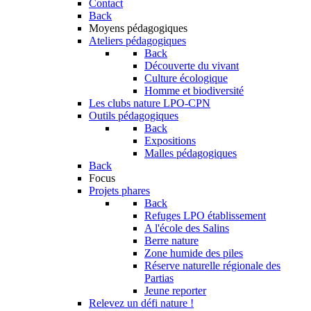
Contact
Back
Moyens pédagogiques
Ateliers pédagogiques
Back
Découverte du vivant
Culture écologique
Homme et biodiversité
Les clubs nature LPO-CPN
Outils pédagogiques
Back
Expositions
Malles pédagogiques
Back
Focus
Projets phares
Back
Refuges LPO établissement
A l'école des Salins
Berre nature
Zone humide des piles
Réserve naturelle régionale des
Partias
Jeune reporter
Relevez un défi nature !