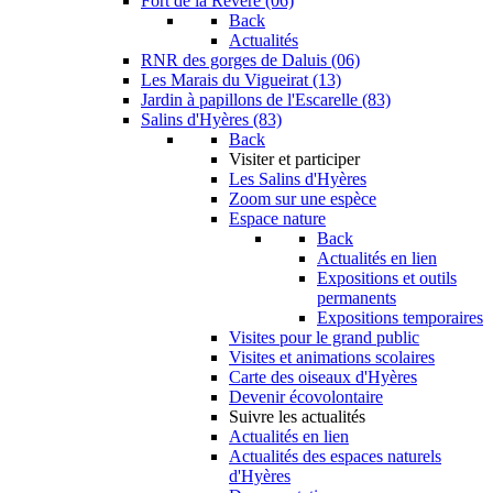
Fort de la Revère (06)
Back
Actualités
RNR des gorges de Daluis (06)
Les Marais du Vigueirat (13)
Jardin à papillons de l'Escarelle (83)
Salins d'Hyères (83)
Back
Visiter et participer
Les Salins d'Hyères
Zoom sur une espèce
Espace nature
Back
Actualités en lien
Expositions et outils
permanents
Expositions temporaires
Visites pour le grand public
Visites et animations scolaires
Carte des oiseaux d'Hyères
Devenir écovolontaire
Suivre les actualités
Actualités en lien
Actualités des espaces naturels
d'Hyères