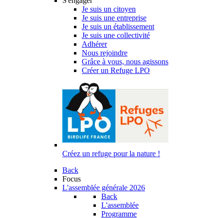
S'engager
Je suis un citoyen
Je suis une entreprise
Je suis un établissement
Je suis une collectivité
Adhérer
Nous rejoindre
Grâce à vous, nous agissons
Créer un Refuge LPO
Créez un refuge pour la nature !
Back
Focus
L'assemblée générale 2026
Back
L'assemblée
Programme