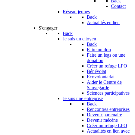
Back
Contact
Réseau jeunes
Back
Actualités en lien
S'engager
Back
Je suis un citoyen
Back
Faire un don
Faire un legs ou une
donation
Créer un refuge LPO
Bénévolat
Ecovolontariat
Aider le Centre de
Sauvegarde
Sciences participatives
Je suis une entreprise
Back
Rencontres entreprises
Devenir partenaire
Devenir mécène
Créer un refuge LPO
Actualités en lien avec