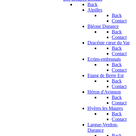
Back
Alpilles
Back
Contact
Bléone Durance
Back
Contact
Dracénie cœur du Var
Back
Contact
Ecrins-embrunais
Back
Contact
Etang de Berre Est
Back
Contact
Héron d'Avignon
Back
Contact
Hyères les Maures
Back
Contact
Largue-Verdon-
Durance
Back