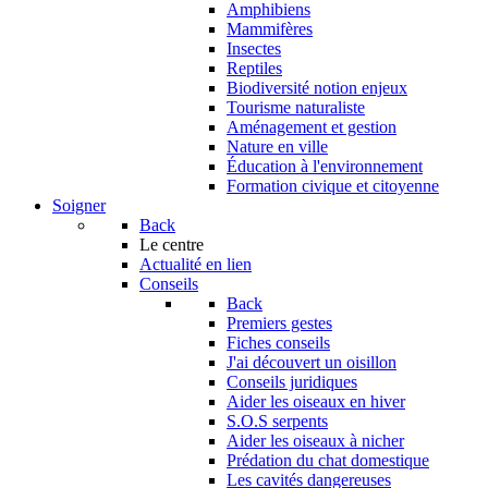
Amphibiens
Mammifères
Insectes
Reptiles
Biodiversité notion enjeux
Tourisme naturaliste
Aménagement et gestion
Nature en ville
Éducation à l'environnement
Formation civique et citoyenne
Soigner
Back
Le centre
Actualité en lien
Conseils
Back
Premiers gestes
Fiches conseils
J'ai découvert un oisillon
Conseils juridiques
Aider les oiseaux en hiver
S.O.S serpents
Aider les oiseaux à nicher
Prédation du chat domestique
Les cavités dangereuses