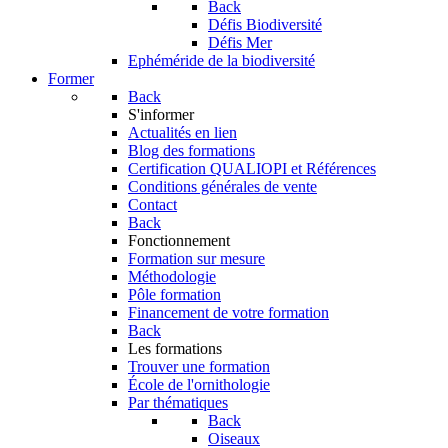
Back
Défis Biodiversité
Défis Mer
Ephéméride de la biodiversité
Former
Back
S'informer
Actualités en lien
Blog des formations
Certification QUALIOPI et Références
Conditions générales de vente
Contact
Back
Fonctionnement
Formation sur mesure
Méthodologie
Pôle formation
Financement de votre formation
Back
Les formations
Trouver une formation
École de l'ornithologie
Par thématiques
Back
Oiseaux