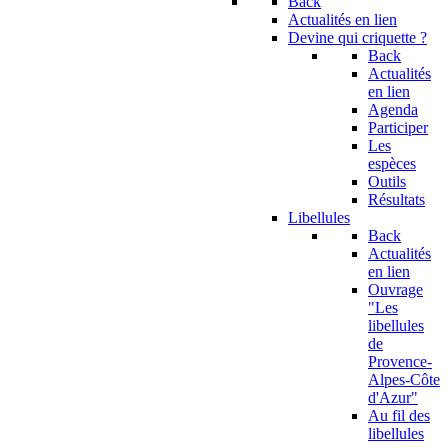
Back
Actualités en lien
Devine qui criquette ?
Back
Actualités
en lien
Agenda
Participer
Les
espèces
Outils
Résultats
Libellules
Back
Actualités
en lien
Ouvrage
"Les
libellules
de
Provence-
Alpes-Côte
d'Azur"
Au fil des
libellules