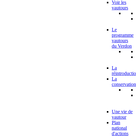
Voir les
vautours
Le
programme
vautours
du Verdon
La
réintroducti
La
conservation
Une vie de
vautour
Plan
national
d'actions