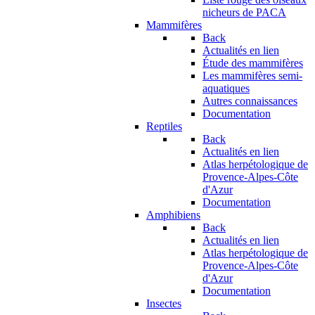
nicheurs de PACA
Mammifères
Back
Actualités en lien
Étude des mammifères
Les mammifères semi-
aquatiques
Autres connaissances
Documentation
Reptiles
Back
Actualités en lien
Atlas herpétologique de
Provence-Alpes-Côte
d'Azur
Documentation
Amphibiens
Back
Actualités en lien
Atlas herpétologique de
Provence-Alpes-Côte
d'Azur
Documentation
Insectes