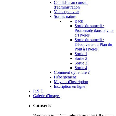
Candidats au conseil
d'administration
Vote et pouvoir
Sorties nature
Back
Sortie du samedi :
Promenade dans la ville
d’Hyères
Sortie du samedi :
Découverte du Plan du
Pont à Hyères
Sortie 1
Sortie 2
Sortie 3
Sortie 4
Comment s'y rendre ?
Hébergement
Moyens d'inscription
Inscription en ligne
R.S.E
Galerie d'images
Conseils
Vous avez trouvé un
animal sauvage ?
Il semble