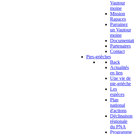
Vautour
moine
Mission
Rapaces
Parrainez
un Vautour
moine
Documentat
Partenaires
Contact
Pies-grièches
Back
Actualités
en lien
Une vie de
pie-grièche
Les
espèces
Plan
national
d'actions
Déclinaison
régionale
du PNA
Programme