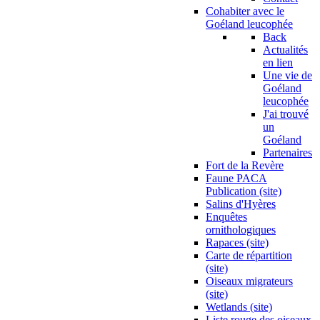
Cohabiter avec le
Goéland leucophée
Back
Actualités
en lien
Une vie de
Goéland
leucophée
J'ai trouvé
un
Goéland
Partenaires
Fort de la Revère
Faune PACA
Publication (site)
Salins d'Hyères
Enquêtes
ornithologiques
Rapaces (site)
Carte de répartition
(site)
Oiseaux migrateurs
(site)
Wetlands (site)
Liste rouge des oiseaux