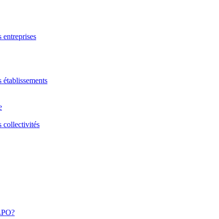
s entreprises
s établissements
e
 collectivités
 LPO?