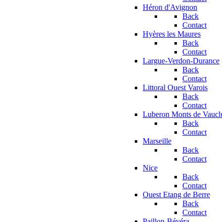
Héron d'Avignon
Back
Contact
Hyères les Maures
Back
Contact
Largue-Verdon-Durance
Back
Contact
Littoral Ouest Varois
Back
Contact
Luberon Monts de Vaucl
Back
Contact
Marseille
Back
Contact
Nice
Back
Contact
Ouest Etang de Berre
Back
Contact
Paillon-Bévéra