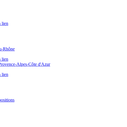
 lien
du-Rhône
 lien
 Provence-Alpes-Côte d'Azur
 lien
positions