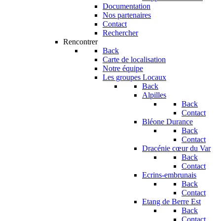
Documentation
Nos partenaires
Contact
Rechercher
Rencontrer
Back
Carte de localisation
Notre équipe
Les groupes Locaux
Back
Alpilles
Back
Contact
Bléone Durance
Back
Contact
Dracénie cœur du Var
Back
Contact
Ecrins-embrunais
Back
Contact
Etang de Berre Est
Back
Contact