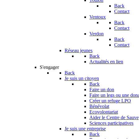
Toulon
Back
Contact
Ventoux
Back
Contact
Verdon
Back
Contact
Réseau jeunes
Back
Actualités en lien
S'engager
Back
Je suis un citoyen
Back
Faire un don
Faire un legs ou une don
Créer un refuge LPO
Bénévolat
Ecovolontariat
Aider le Centre de Sauv
Sciences participatives
Je suis une entreprise
Back