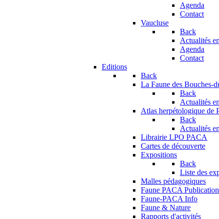
Agenda
Contact
Vaucluse
Back
Actualités en
Agenda
Contact
Editions
Back
La Faune des Bouches-
Back
Actualités en
Atlas herpétologique de
Back
Actualités en
Librairie LPO PACA
Cartes de découverte
Expositions
Back
Liste des ex
Malles pédagogiques
Faune PACA Publication
Faune-PACA Info
Faune & Nature
Rapports d'activités