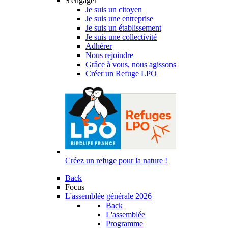
S'engager
Je suis un citoyen
Je suis une entreprise
Je suis un établissement
Je suis une collectivité
Adhérer
Nous rejoindre
Grâce à vous, nous agissons
Créer un Refuge LPO
Créez un refuge pour la nature !
Back
Focus
L'assemblée générale 2026
Back
L'assemblée
Programme