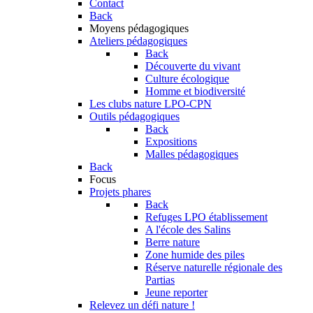
Contact
Back
Moyens pédagogiques
Ateliers pédagogiques
Back
Découverte du vivant
Culture écologique
Homme et biodiversité
Les clubs nature LPO-CPN
Outils pédagogiques
Back
Expositions
Malles pédagogiques
Back
Focus
Projets phares
Back
Refuges LPO établissement
A l'école des Salins
Berre nature
Zone humide des piles
Réserve naturelle régionale des
Partias
Jeune reporter
Relevez un défi nature !