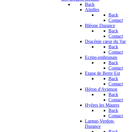
Back
Alpilles
Back
Contact
Bléone Durance
Back
Contact
Dracénie cœur du Var
Back
Contact
Ecrins-embrunais
Back
Contact
Etang de Berre Est
Back
Contact
Héron d'Avignon
Back
Contact
Hyères les Maures
Back
Contact
Largue-Verdon-
Durance
Back