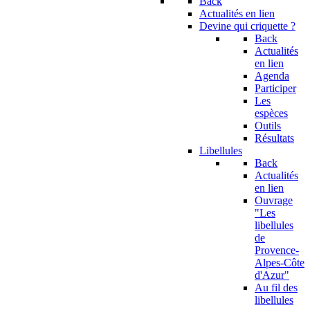
Back
Actualités en lien
Devine qui criquette ?
Back
Actualités
en lien
Agenda
Participer
Les
espèces
Outils
Résultats
Libellules
Back
Actualités
en lien
Ouvrage
"Les
libellules
de
Provence-
Alpes-Côte
d'Azur"
Au fil des
libellules