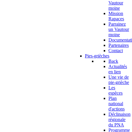
Vautour
moine
Mission
Rapaces
Parrainez
un Vautour
moine
Documentat
Partenaires
Contact
Pies-grièches
Back
Actualités
en lien
Une vie de
pie-grièche
Les
espèces
Plan
national
d'actions
Déclinaison
régionale
du PNA
Programme