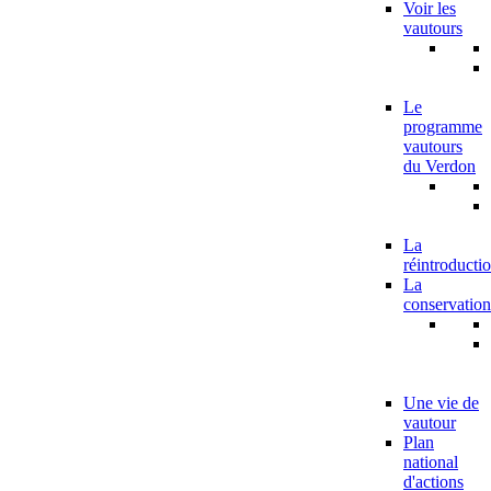
Voir les
vautours
Le
programme
vautours
du Verdon
La
réintroducti
La
conservation
Une vie de
vautour
Plan
national
d'actions