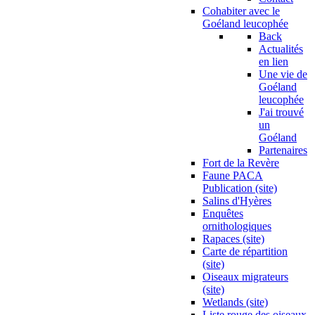
Cohabiter avec le
Goéland leucophée
Back
Actualités
en lien
Une vie de
Goéland
leucophée
J'ai trouvé
un
Goéland
Partenaires
Fort de la Revère
Faune PACA
Publication (site)
Salins d'Hyères
Enquêtes
ornithologiques
Rapaces (site)
Carte de répartition
(site)
Oiseaux migrateurs
(site)
Wetlands (site)
Liste rouge des oiseaux