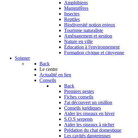
Amphibiens
Mammifères
Insectes
Reptiles
Biodiversité notion enjeux
Tourisme naturaliste
Aménagement et gestion
Nature en ville
Éducation à l'environnement
Formation civique et citoyenne
Soigner
Back
Le centre
Actualité en lien
Conseils
Back
Premiers gestes
Fiches conseils
J'ai découvert un oisillon
Conseils juridiques
Aider les oiseaux en hiver
S.O.S serpents
Aider les oiseaux à nicher
Prédation du chat domestique
Les cavités dangereuses