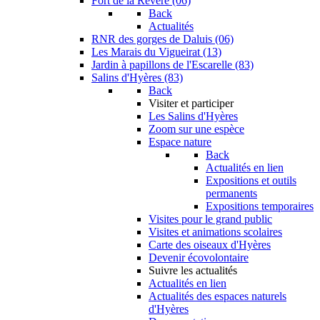
Fort de la Revère (06)
Back
Actualités
RNR des gorges de Daluis (06)
Les Marais du Vigueirat (13)
Jardin à papillons de l'Escarelle (83)
Salins d'Hyères (83)
Back
Visiter et participer
Les Salins d'Hyères
Zoom sur une espèce
Espace nature
Back
Actualités en lien
Expositions et outils
permanents
Expositions temporaires
Visites pour le grand public
Visites et animations scolaires
Carte des oiseaux d'Hyères
Devenir écovolontaire
Suivre les actualités
Actualités en lien
Actualités des espaces naturels
d'Hyères