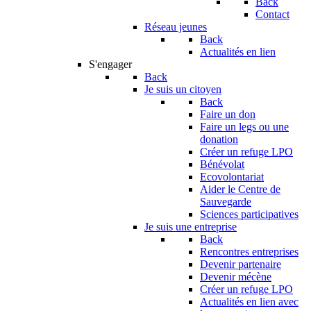
Back
Contact
Réseau jeunes
Back
Actualités en lien
S'engager
Back
Je suis un citoyen
Back
Faire un don
Faire un legs ou une
donation
Créer un refuge LPO
Bénévolat
Ecovolontariat
Aider le Centre de
Sauvegarde
Sciences participatives
Je suis une entreprise
Back
Rencontres entreprises
Devenir partenaire
Devenir mécène
Créer un refuge LPO
Actualités en lien avec