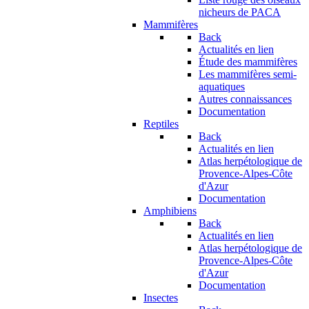
nicheurs de PACA
Mammifères
Back
Actualités en lien
Étude des mammifères
Les mammifères semi-
aquatiques
Autres connaissances
Documentation
Reptiles
Back
Actualités en lien
Atlas herpétologique de
Provence-Alpes-Côte
d'Azur
Documentation
Amphibiens
Back
Actualités en lien
Atlas herpétologique de
Provence-Alpes-Côte
d'Azur
Documentation
Insectes