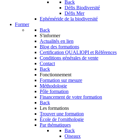
Back
Défis Biodiversité
Défis Mer
Ephéméride de la biodiversité
Former
Back
S'informer
Actualités en lien
Blog des formations
Certification QUALIOPI et Références
Conditions générales de vente
Contact
Back
Fonctionnement
Formation sur mesure
Méthodologie
Pôle formation
Financement de votre formation
Back
Les formations
Trouver une formation
École de l'ornithologie
Par thématiques
Back
Oiseaux