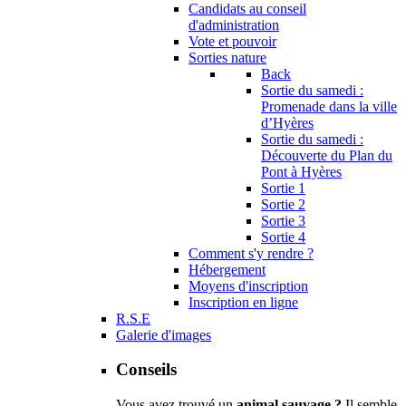
Candidats au conseil
d'administration
Vote et pouvoir
Sorties nature
Back
Sortie du samedi :
Promenade dans la ville
d’Hyères
Sortie du samedi :
Découverte du Plan du
Pont à Hyères
Sortie 1
Sortie 2
Sortie 3
Sortie 4
Comment s'y rendre ?
Hébergement
Moyens d'inscription
Inscription en ligne
R.S.E
Galerie d'images
Conseils
Vous avez trouvé un
animal sauvage ?
Il semble