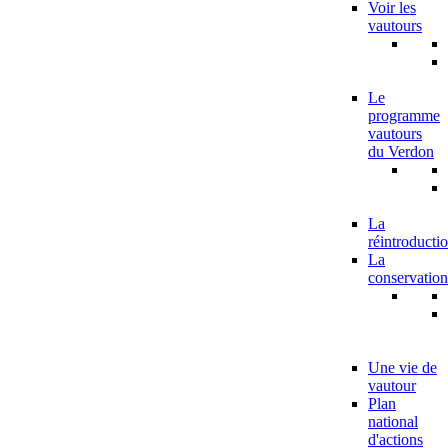
Voir les
vautours
Le
programme
vautours
du Verdon
La
réintroducti
La
conservation
Une vie de
vautour
Plan
national
d'actions