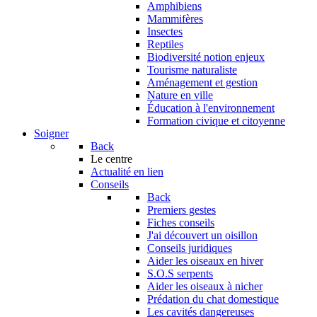
Amphibiens
Mammifères
Insectes
Reptiles
Biodiversité notion enjeux
Tourisme naturaliste
Aménagement et gestion
Nature en ville
Éducation à l'environnement
Formation civique et citoyenne
Soigner
Back
Le centre
Actualité en lien
Conseils
Back
Premiers gestes
Fiches conseils
J'ai découvert un oisillon
Conseils juridiques
Aider les oiseaux en hiver
S.O.S serpents
Aider les oiseaux à nicher
Prédation du chat domestique
Les cavités dangereuses