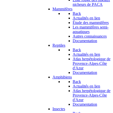
nicheurs de PACA
Mammifères
Back
Actualités en lien
Étude des mammifères
Les mammifères semi-
aquatiques
Autres connaissances
Documentation
Reptiles
Back
Actualités en lien
Atlas herpétologique de
Provence-Alpes-Côte
d'Azur
Documentation
Amphibiens
Back
Actualités en lien
Atlas herpétologique de
Provence-Alpes-Côte
d'Azur
Documentation
Insectes