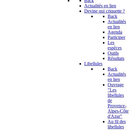
Back
Actualités en lien
Devine qui criquette ?
Back
Actualités
en lien
Agenda
Participer
Les
espèces
Outils
Résultats
Libellules
Back
Actualités
en lien
Ouvrage
"Les
libellules
de
Provence-
Alpes-Côte
d'Azur"
Au fil des
libellules