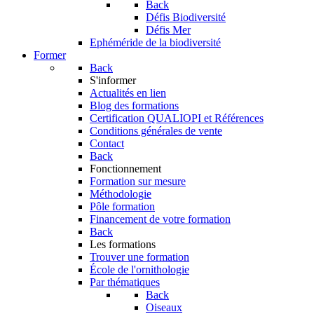
Back
Défis Biodiversité
Défis Mer
Ephéméride de la biodiversité
Former
Back
S'informer
Actualités en lien
Blog des formations
Certification QUALIOPI et Références
Conditions générales de vente
Contact
Back
Fonctionnement
Formation sur mesure
Méthodologie
Pôle formation
Financement de votre formation
Back
Les formations
Trouver une formation
École de l'ornithologie
Par thématiques
Back
Oiseaux