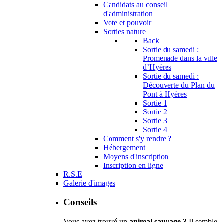
Candidats au conseil
d'administration
Vote et pouvoir
Sorties nature
Back
Sortie du samedi :
Promenade dans la ville
d’Hyères
Sortie du samedi :
Découverte du Plan du
Pont à Hyères
Sortie 1
Sortie 2
Sortie 3
Sortie 4
Comment s'y rendre ?
Hébergement
Moyens d'inscription
Inscription en ligne
R.S.E
Galerie d'images
Conseils
Vous avez trouvé un
animal sauvage ?
Il semble