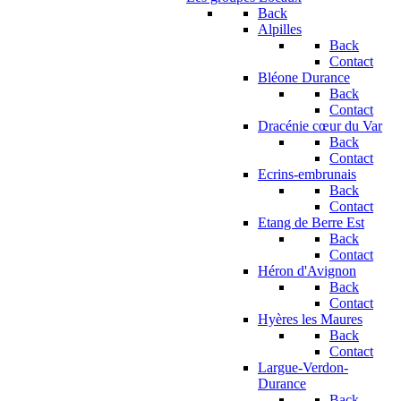
Back
Alpilles
Back
Contact
Bléone Durance
Back
Contact
Dracénie cœur du Var
Back
Contact
Ecrins-embrunais
Back
Contact
Etang de Berre Est
Back
Contact
Héron d'Avignon
Back
Contact
Hyères les Maures
Back
Contact
Largue-Verdon-
Durance
Back