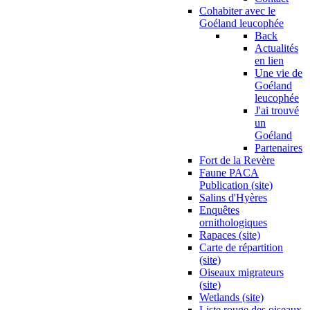
Cohabiter avec le
Goéland leucophée
Back
Actualités
en lien
Une vie de
Goéland
leucophée
J'ai trouvé
un
Goéland
Partenaires
Fort de la Revère
Faune PACA
Publication (site)
Salins d'Hyères
Enquêtes
ornithologiques
Rapaces (site)
Carte de répartition
(site)
Oiseaux migrateurs
(site)
Wetlands (site)
Liste rouge des oiseaux