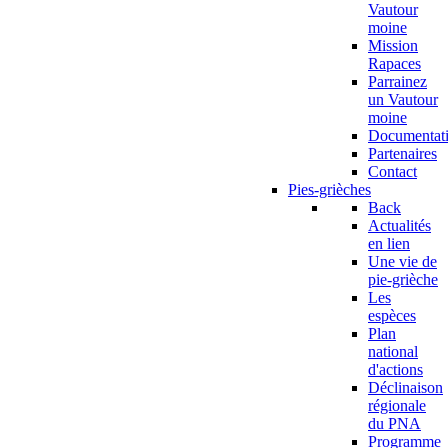
Vautour
moine
Mission
Rapaces
Parrainez
un Vautour
moine
Documentat
Partenaires
Contact
Pies-grièches
Back
Actualités
en lien
Une vie de
pie-grièche
Les
espèces
Plan
national
d'actions
Déclinaison
régionale
du PNA
Programme