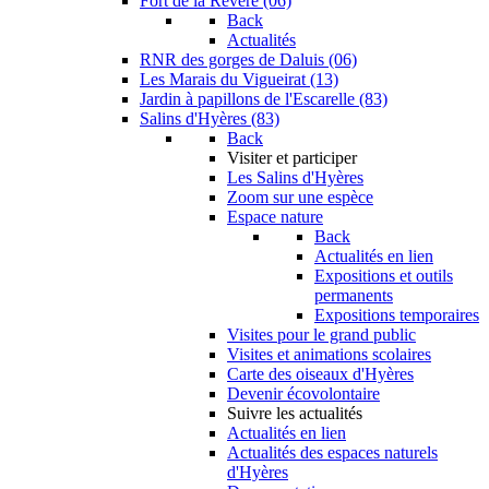
Fort de la Revère (06)
Back
Actualités
RNR des gorges de Daluis (06)
Les Marais du Vigueirat (13)
Jardin à papillons de l'Escarelle (83)
Salins d'Hyères (83)
Back
Visiter et participer
Les Salins d'Hyères
Zoom sur une espèce
Espace nature
Back
Actualités en lien
Expositions et outils
permanents
Expositions temporaires
Visites pour le grand public
Visites et animations scolaires
Carte des oiseaux d'Hyères
Devenir écovolontaire
Suivre les actualités
Actualités en lien
Actualités des espaces naturels
d'Hyères