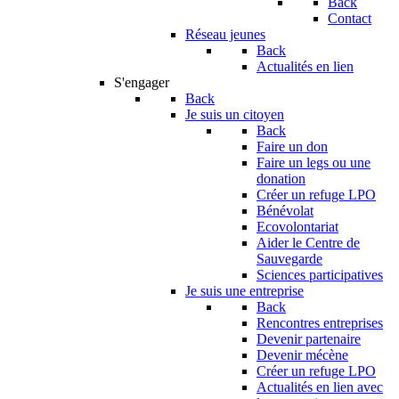
Back
Contact
Réseau jeunes
Back
Actualités en lien
S'engager
Back
Je suis un citoyen
Back
Faire un don
Faire un legs ou une
donation
Créer un refuge LPO
Bénévolat
Ecovolontariat
Aider le Centre de
Sauvegarde
Sciences participatives
Je suis une entreprise
Back
Rencontres entreprises
Devenir partenaire
Devenir mécène
Créer un refuge LPO
Actualités en lien avec