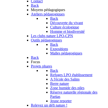
Contact
Back
Moyens pédagogiques
Ateliers pédagogiques
Back
Découverte du vivant
Culture écologique
Homme et biodiversité
Les clubs nature LPO-CPN
Outils pédagogiques
Back
Expositions
Malles pédagogiques
Back
Focus
Projets phares
Back
Refuges LPO établissement
A l'école des Salins
Berre nature
Zone humide des piles
Réserve naturelle régionale des
Partias
Jeune reporter
Relevez un défi nature !