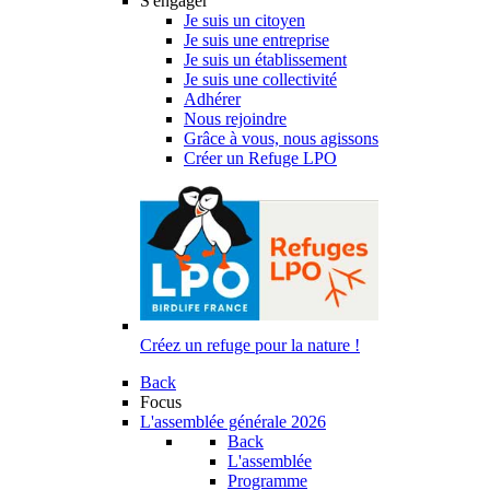
S'engager
Je suis un citoyen
Je suis une entreprise
Je suis un établissement
Je suis une collectivité
Adhérer
Nous rejoindre
Grâce à vous, nous agissons
Créer un Refuge LPO
Créez un refuge pour la nature !
Back
Focus
L'assemblée générale 2026
Back
L'assemblée
Programme