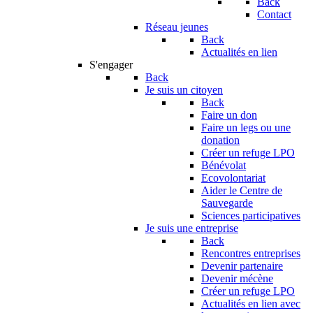
Back
Contact
Réseau jeunes
Back
Actualités en lien
S'engager
Back
Je suis un citoyen
Back
Faire un don
Faire un legs ou une
donation
Créer un refuge LPO
Bénévolat
Ecovolontariat
Aider le Centre de
Sauvegarde
Sciences participatives
Je suis une entreprise
Back
Rencontres entreprises
Devenir partenaire
Devenir mécène
Créer un refuge LPO
Actualités en lien avec