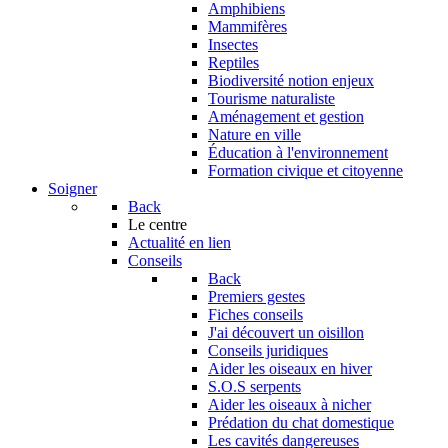
Amphibiens
Mammifères
Insectes
Reptiles
Biodiversité notion enjeux
Tourisme naturaliste
Aménagement et gestion
Nature en ville
Éducation à l'environnement
Formation civique et citoyenne
Soigner
Back
Le centre
Actualité en lien
Conseils
Back
Premiers gestes
Fiches conseils
J'ai découvert un oisillon
Conseils juridiques
Aider les oiseaux en hiver
S.O.S serpents
Aider les oiseaux à nicher
Prédation du chat domestique
Les cavités dangereuses