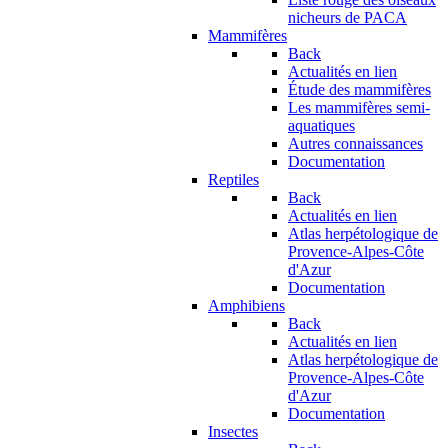
nicheurs de PACA
Mammifères
Back
Actualités en lien
Étude des mammifères
Les mammifères semi-
aquatiques
Autres connaissances
Documentation
Reptiles
Back
Actualités en lien
Atlas herpétologique de
Provence-Alpes-Côte
d'Azur
Documentation
Amphibiens
Back
Actualités en lien
Atlas herpétologique de
Provence-Alpes-Côte
d'Azur
Documentation
Insectes