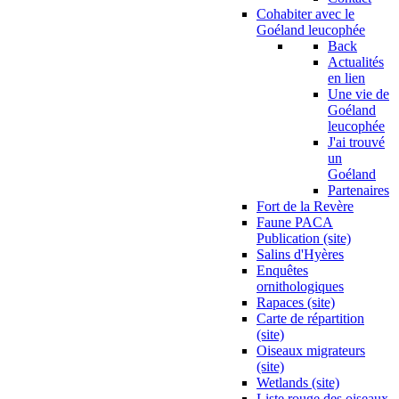
Cohabiter avec le
Goéland leucophée
Back
Actualités
en lien
Une vie de
Goéland
leucophée
J'ai trouvé
un
Goéland
Partenaires
Fort de la Revère
Faune PACA
Publication (site)
Salins d'Hyères
Enquêtes
ornithologiques
Rapaces (site)
Carte de répartition
(site)
Oiseaux migrateurs
(site)
Wetlands (site)
Liste rouge des oiseaux