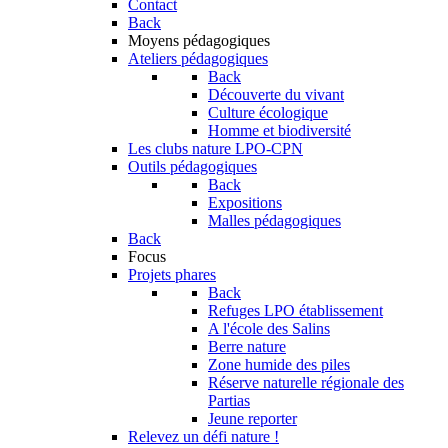
Contact
Back
Moyens pédagogiques
Ateliers pédagogiques
Back
Découverte du vivant
Culture écologique
Homme et biodiversité
Les clubs nature LPO-CPN
Outils pédagogiques
Back
Expositions
Malles pédagogiques
Back
Focus
Projets phares
Back
Refuges LPO établissement
A l'école des Salins
Berre nature
Zone humide des piles
Réserve naturelle régionale des
Partias
Jeune reporter
Relevez un défi nature !