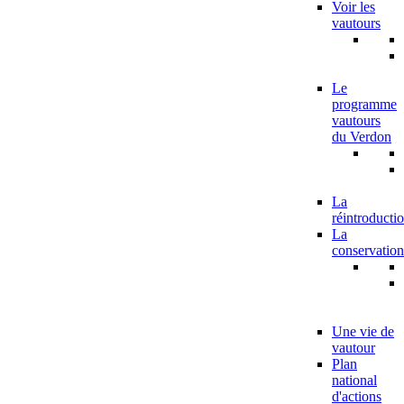
Voir les
vautours
Le
programme
vautours
du Verdon
La
réintroducti
La
conservation
Une vie de
vautour
Plan
national
d'actions