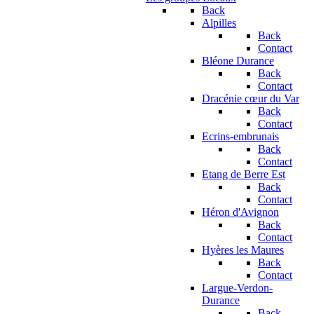
Back
Alpilles
Back
Contact
Bléone Durance
Back
Contact
Dracénie cœur du Var
Back
Contact
Ecrins-embrunais
Back
Contact
Etang de Berre Est
Back
Contact
Héron d'Avignon
Back
Contact
Hyères les Maures
Back
Contact
Largue-Verdon-
Durance
Back