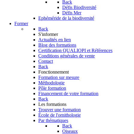
Back
Défis Biodiversité
Défis Mer
Ephéméride de la biodiversité
Former
Back
S'informer
Actualités en lien
Blog des formations
Certification QUALIOPI et Références
Conditions générales de vente
Contact
Back
Fonctionnement
Formation sur mesure
Méthodologie
Pôle formation
Financement de votre formation
Back
Les formations
Trouver une formation
École de l'ornithologie
Par thématiques
Back
Oiseaux