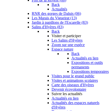
Fort de la Revère (06)
Back
Actualités
RNR des gorges de Daluis (06)
Les Marais du Vigueirat (13)
Jardin à papillons de l'Escarelle (83)
Salins d'Hyères (83)
Back
Visiter et participer
Les Salins d'Hyères
Zoom sur une espèce
Espace nature
Back
Actualités en lien
Expositions et outils
permanents
Expositions temporaires
Visites pour le grand public
Visites et animations scolaires
Carte des oiseaux d'Hyères
Devenir écovolontaire
Suivre les actualités
Actualités en lien
Actualités des espaces naturels
d'Hyères