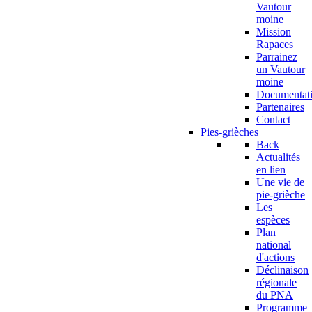
Vautour
moine
Mission
Rapaces
Parrainez
un Vautour
moine
Documentat
Partenaires
Contact
Pies-grièches
Back
Actualités
en lien
Une vie de
pie-grièche
Les
espèces
Plan
national
d'actions
Déclinaison
régionale
du PNA
Programme