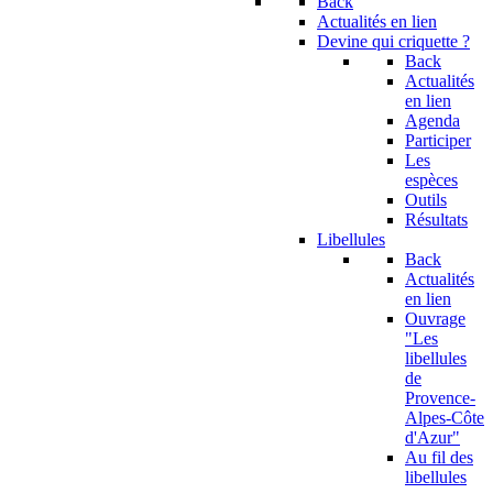
Back
Actualités en lien
Devine qui criquette ?
Back
Actualités
en lien
Agenda
Participer
Les
espèces
Outils
Résultats
Libellules
Back
Actualités
en lien
Ouvrage
"Les
libellules
de
Provence-
Alpes-Côte
d'Azur"
Au fil des
libellules