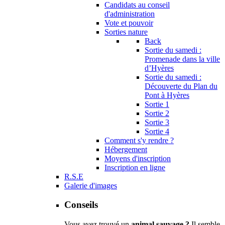
Candidats au conseil
d'administration
Vote et pouvoir
Sorties nature
Back
Sortie du samedi :
Promenade dans la ville
d’Hyères
Sortie du samedi :
Découverte du Plan du
Pont à Hyères
Sortie 1
Sortie 2
Sortie 3
Sortie 4
Comment s'y rendre ?
Hébergement
Moyens d'inscription
Inscription en ligne
R.S.E
Galerie d'images
Conseils
Vous avez trouvé un
animal sauvage ?
Il semble