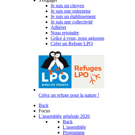
S'engager
Je suis un citoyen
Je suis une entreprise
Je suis un établissement
Je suis une collectivité
Adhérer
Nous rejoindre
Grâce à vous, nous agissons
Créer un Refuge LPO
Créez un refuge pour la nature !
Back
Focus
L'assemblée générale 2026
Back
L'assemblée
Programme