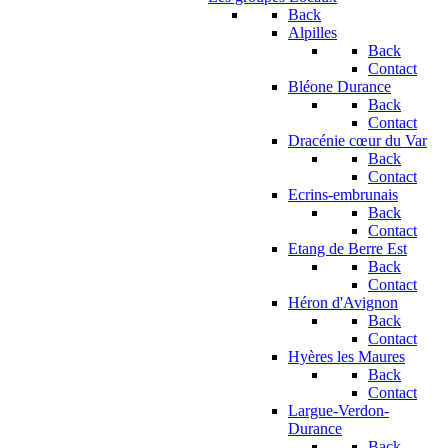
Back
Alpilles
Back
Contact
Bléone Durance
Back
Contact
Dracénie cœur du Var
Back
Contact
Ecrins-embrunais
Back
Contact
Etang de Berre Est
Back
Contact
Héron d'Avignon
Back
Contact
Hyères les Maures
Back
Contact
Largue-Verdon-
Durance
Back