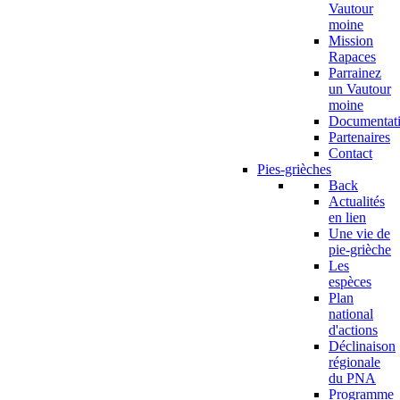
Vautour
moine
Mission
Rapaces
Parrainez
un Vautour
moine
Documentat
Partenaires
Contact
Pies-grièches
Back
Actualités
en lien
Une vie de
pie-grièche
Les
espèces
Plan
national
d'actions
Déclinaison
régionale
du PNA
Programme