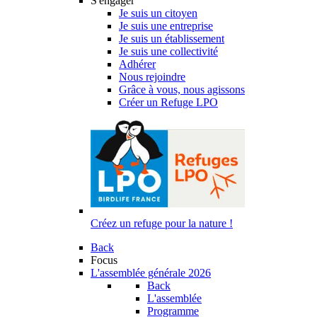
S'engager
Je suis un citoyen
Je suis une entreprise
Je suis un établissement
Je suis une collectivité
Adhérer
Nous rejoindre
Grâce à vous, nous agissons
Créer un Refuge LPO
Créez un refuge pour la nature !
Back
Focus
L'assemblée générale 2026
Back
L'assemblée
Programme