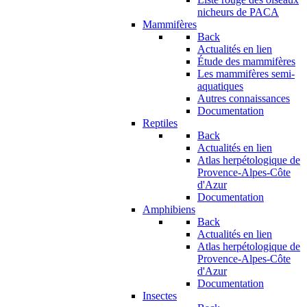
nicheurs de PACA
Mammifères
Back
Actualités en lien
Étude des mammifères
Les mammifères semi-
aquatiques
Autres connaissances
Documentation
Reptiles
Back
Actualités en lien
Atlas herpétologique de
Provence-Alpes-Côte
d'Azur
Documentation
Amphibiens
Back
Actualités en lien
Atlas herpétologique de
Provence-Alpes-Côte
d'Azur
Documentation
Insectes