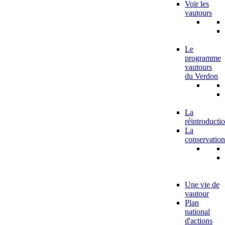
Voir les
vautours
Le
programme
vautours
du Verdon
La
réintroducti
La
conservation
Une vie de
vautour
Plan
national
d'actions