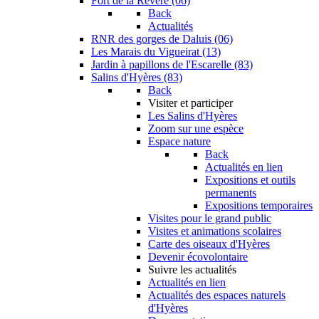
Fort de la Revère (06)
Back
Actualités
RNR des gorges de Daluis (06)
Les Marais du Vigueirat (13)
Jardin à papillons de l'Escarelle (83)
Salins d'Hyères (83)
Back
Visiter et participer
Les Salins d'Hyères
Zoom sur une espèce
Espace nature
Back
Actualités en lien
Expositions et outils
permanents
Expositions temporaires
Visites pour le grand public
Visites et animations scolaires
Carte des oiseaux d'Hyères
Devenir écovolontaire
Suivre les actualités
Actualités en lien
Actualités des espaces naturels
d'Hyères