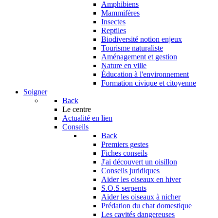
Amphibiens
Mammifères
Insectes
Reptiles
Biodiversité notion enjeux
Tourisme naturaliste
Aménagement et gestion
Nature en ville
Éducation à l'environnement
Formation civique et citoyenne
Soigner
Back
Le centre
Actualité en lien
Conseils
Back
Premiers gestes
Fiches conseils
J'ai découvert un oisillon
Conseils juridiques
Aider les oiseaux en hiver
S.O.S serpents
Aider les oiseaux à nicher
Prédation du chat domestique
Les cavités dangereuses