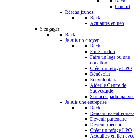
Back
Contact
Réseau jeunes
Back
Actualités en lien
S'engager
Back
Je suis un citoyen
Back
Faire un don
Faire un legs ou une
donation
Créer un refuge LPO
Bénévolat
Ecovolontariat
Aider le Centre de
Sauvegarde
Sciences participatives
Je suis une entreprise
Back
Rencontres entreprises
Devenir partenaire
Devenir mécène
Créer un refuge LPO
Actualités en lien avec