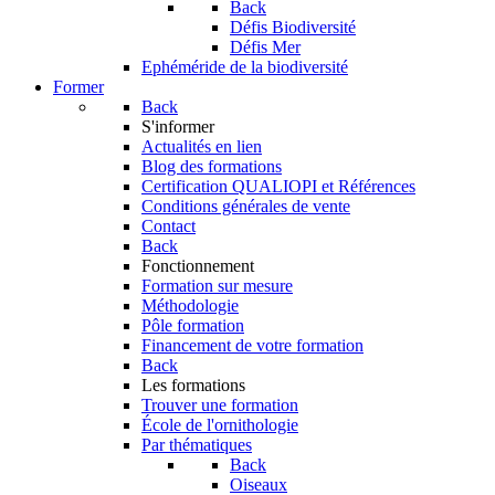
Back
Défis Biodiversité
Défis Mer
Ephéméride de la biodiversité
Former
Back
S'informer
Actualités en lien
Blog des formations
Certification QUALIOPI et Références
Conditions générales de vente
Contact
Back
Fonctionnement
Formation sur mesure
Méthodologie
Pôle formation
Financement de votre formation
Back
Les formations
Trouver une formation
École de l'ornithologie
Par thématiques
Back
Oiseaux