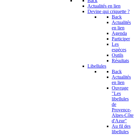
Back
Actualités en lien
Devine qui criquette ?
Back
Actualités
en lien
Agenda
Participer
Les
espèces
Outils
Résultats
Libellules
Back
Actualités
en lien
Ouvrage
"Les
libellules
de
Provence-
Alpes-Côte
d'Azur"
Au fil des
libellules