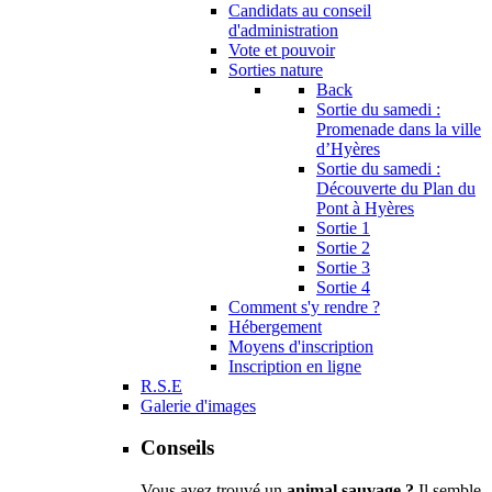
Candidats au conseil
d'administration
Vote et pouvoir
Sorties nature
Back
Sortie du samedi :
Promenade dans la ville
d’Hyères
Sortie du samedi :
Découverte du Plan du
Pont à Hyères
Sortie 1
Sortie 2
Sortie 3
Sortie 4
Comment s'y rendre ?
Hébergement
Moyens d'inscription
Inscription en ligne
R.S.E
Galerie d'images
Conseils
Vous avez trouvé un
animal sauvage ?
Il semble