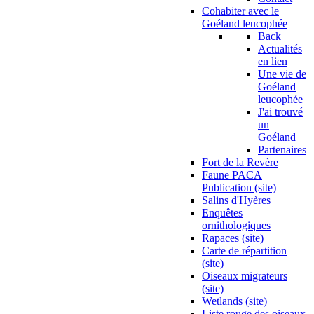
Cohabiter avec le
Goéland leucophée
Back
Actualités
en lien
Une vie de
Goéland
leucophée
J'ai trouvé
un
Goéland
Partenaires
Fort de la Revère
Faune PACA
Publication (site)
Salins d'Hyères
Enquêtes
ornithologiques
Rapaces (site)
Carte de répartition
(site)
Oiseaux migrateurs
(site)
Wetlands (site)
Liste rouge des oiseaux