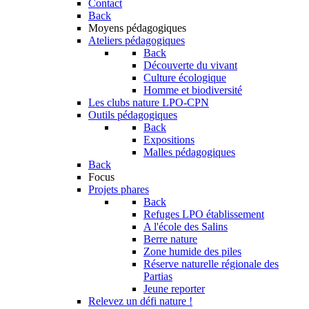
Contact
Back
Moyens pédagogiques
Ateliers pédagogiques
Back
Découverte du vivant
Culture écologique
Homme et biodiversité
Les clubs nature LPO-CPN
Outils pédagogiques
Back
Expositions
Malles pédagogiques
Back
Focus
Projets phares
Back
Refuges LPO établissement
A l'école des Salins
Berre nature
Zone humide des piles
Réserve naturelle régionale des
Partias
Jeune reporter
Relevez un défi nature !