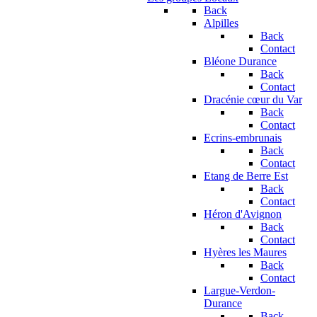
Back
Alpilles
Back
Contact
Bléone Durance
Back
Contact
Dracénie cœur du Var
Back
Contact
Ecrins-embrunais
Back
Contact
Etang de Berre Est
Back
Contact
Héron d'Avignon
Back
Contact
Hyères les Maures
Back
Contact
Largue-Verdon-
Durance
Back