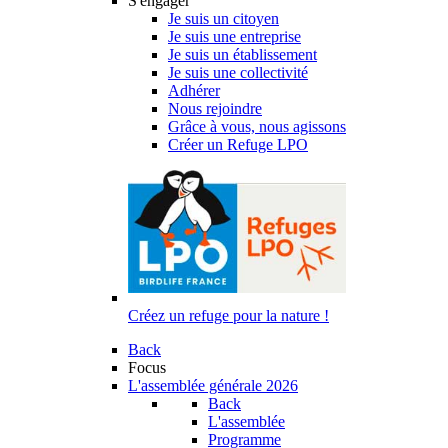
S'engager
Je suis un citoyen
Je suis une entreprise
Je suis un établissement
Je suis une collectivité
Adhérer
Nous rejoindre
Grâce à vous, nous agissons
Créer un Refuge LPO
Créez un refuge pour la nature !
Back
Focus
L'assemblée générale 2026
Back
L'assemblée
Programme