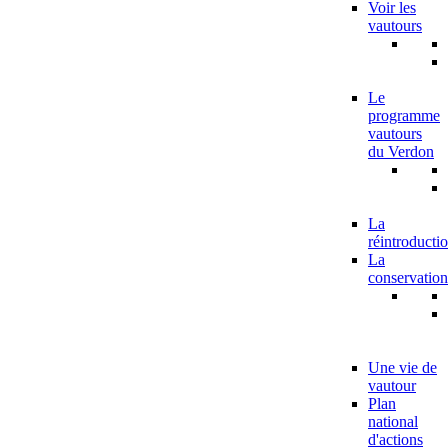
Voir les
vautours
Le
programme
vautours
du Verdon
La
réintroducti
La
conservation
Une vie de
vautour
Plan
national
d'actions