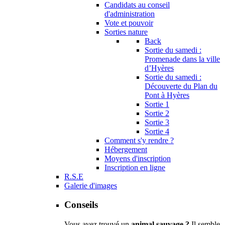
Candidats au conseil
d'administration
Vote et pouvoir
Sorties nature
Back
Sortie du samedi :
Promenade dans la ville
d’Hyères
Sortie du samedi :
Découverte du Plan du
Pont à Hyères
Sortie 1
Sortie 2
Sortie 3
Sortie 4
Comment s'y rendre ?
Hébergement
Moyens d'inscription
Inscription en ligne
R.S.E
Galerie d'images
Conseils
Vous avez trouvé un
animal sauvage ?
Il semble