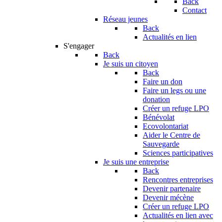
Back
Contact
Réseau jeunes
Back
Actualités en lien
S'engager
Back
Je suis un citoyen
Back
Faire un don
Faire un legs ou une
donation
Créer un refuge LPO
Bénévolat
Ecovolontariat
Aider le Centre de
Sauvegarde
Sciences participatives
Je suis une entreprise
Back
Rencontres entreprises
Devenir partenaire
Devenir mécène
Créer un refuge LPO
Actualités en lien avec