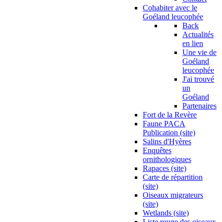
Cohabiter avec le
Goéland leucophée
Back
Actualités
en lien
Une vie de
Goéland
leucophée
J'ai trouvé
un
Goéland
Partenaires
Fort de la Revère
Faune PACA
Publication (site)
Salins d'Hyères
Enquêtes
ornithologiques
Rapaces (site)
Carte de répartition
(site)
Oiseaux migrateurs
(site)
Wetlands (site)
Liste rouge des oiseaux