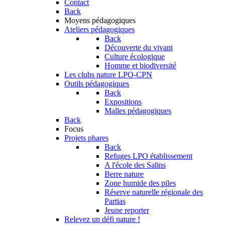
Contact
Back
Moyens pédagogiques
Ateliers pédagogiques
Back
Découverte du vivant
Culture écologique
Homme et biodiversité
Les clubs nature LPO-CPN
Outils pédagogiques
Back
Expositions
Malles pédagogiques
Back
Focus
Projets phares
Back
Refuges LPO établissement
A l'école des Salins
Berre nature
Zone humide des piles
Réserve naturelle régionale des
Partias
Jeune reporter
Relevez un défi nature !