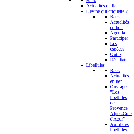
Back
Actualités en lien
Devine qui criquette ?
Back
Actualités
en lien
Agenda
Participer
Les
espèces
Outils
Résultats
Libellules
Back
Actualités
en lien
Ouvrage
"Les
libellules
de
Provence-
Alpes-Côte
d'Azur"
Au fil des
libellules