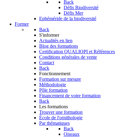
Back
Défis Biodiversité
Défis Mer
Ephéméride de la biodiversité
Former
Back
S'informer
Actualités en lien
Blog des formations
Certification QUALIOPI et Références
Conditions générales de vente
Contact
Back
Fonctionnement
Formation sur mesure
Méthodologie
Pôle formation
Financement de votre formation
Back
Les formations
Trouver une formation
École de l'ornithologie
Par thématiques
Back
Oiseaux