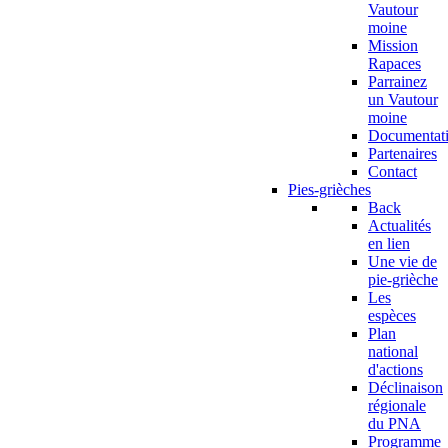
Vautour
moine
Mission
Rapaces
Parrainez
un Vautour
moine
Documentat
Partenaires
Contact
Pies-grièches
Back
Actualités
en lien
Une vie de
pie-grièche
Les
espèces
Plan
national
d'actions
Déclinaison
régionale
du PNA
Programme