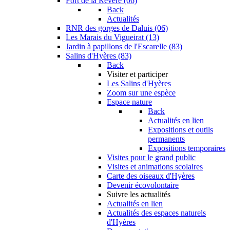
Fort de la Revère (06)
Back
Actualités
RNR des gorges de Daluis (06)
Les Marais du Vigueirat (13)
Jardin à papillons de l'Escarelle (83)
Salins d'Hyères (83)
Back
Visiter et participer
Les Salins d'Hyères
Zoom sur une espèce
Espace nature
Back
Actualités en lien
Expositions et outils
permanents
Expositions temporaires
Visites pour le grand public
Visites et animations scolaires
Carte des oiseaux d'Hyères
Devenir écovolontaire
Suivre les actualités
Actualités en lien
Actualités des espaces naturels
d'Hyères