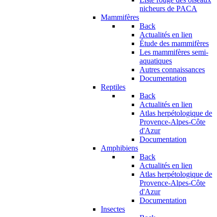
nicheurs de PACA
Mammifères
Back
Actualités en lien
Étude des mammifères
Les mammifères semi-
aquatiques
Autres connaissances
Documentation
Reptiles
Back
Actualités en lien
Atlas herpétologique de
Provence-Alpes-Côte
d'Azur
Documentation
Amphibiens
Back
Actualités en lien
Atlas herpétologique de
Provence-Alpes-Côte
d'Azur
Documentation
Insectes