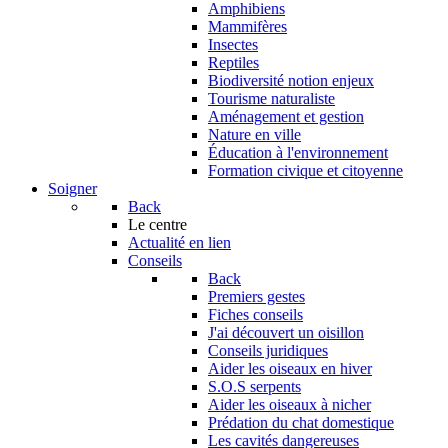
Amphibiens
Mammifères
Insectes
Reptiles
Biodiversité notion enjeux
Tourisme naturaliste
Aménagement et gestion
Nature en ville
Éducation à l'environnement
Formation civique et citoyenne
Soigner
Back
Le centre
Actualité en lien
Conseils
Back
Premiers gestes
Fiches conseils
J'ai découvert un oisillon
Conseils juridiques
Aider les oiseaux en hiver
S.O.S serpents
Aider les oiseaux à nicher
Prédation du chat domestique
Les cavités dangereuses