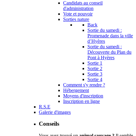
Candidats au conseil
d'administration
Vote et pouvoir
Sorties nature
Back
Sortie du samedi :
Promenade dans la ville
d’Hyères
Sortie du samedi :
Découverte du Plan du
Pont à Hyères
Sortie 1
Sortie 2
Sortie 3
Sortie 4
Comment s'y rendre ?
Hébergement
Moyens d'inscription
Inscription en ligne
R.S.E
Galerie d'images
Conseils
Vous avez trouvé un
animal sauvage ?
Il semble