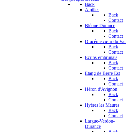
Back
Alpilles
Back
Contact
Bléone Durance
Back
Contact
Dracénie cœur du Var
Back
Contact
Ecrins-embrunais
Back
Contact
Etang de Berre Est
Back
Contact
Héron d'Avignon
Back
Contact
Hyères les Maures
Back
Contact
Largue-Verdon-
Durance
Back