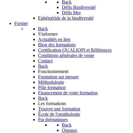
Back
Défis Biodiversité
Défis Mer
Ephéméride de la biodiversité
Former
Back
S'informer
Actualités en lien
Blog des formations
Certification QUALIOPI et Références
Conditions générales de vente
Contact
Back
Fonctionnement
Formation sur mesure
Méthodologie
Pôle formation
Financement de votre formation
Back
Les formations
Trouver une formation
École de l'ornithologie
Par thématiques
Back
Oiseaux