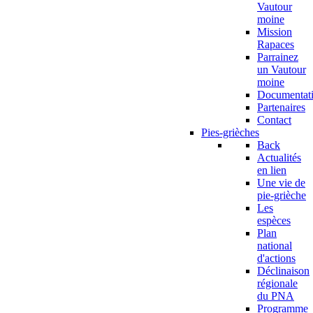
Vautour
moine
Mission
Rapaces
Parrainez
un Vautour
moine
Documentat
Partenaires
Contact
Pies-grièches
Back
Actualités
en lien
Une vie de
pie-grièche
Les
espèces
Plan
national
d'actions
Déclinaison
régionale
du PNA
Programme