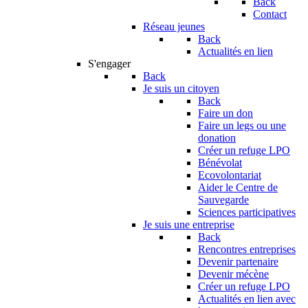
Back
Contact
Réseau jeunes
Back
Actualités en lien
S'engager
Back
Je suis un citoyen
Back
Faire un don
Faire un legs ou une
donation
Créer un refuge LPO
Bénévolat
Ecovolontariat
Aider le Centre de
Sauvegarde
Sciences participatives
Je suis une entreprise
Back
Rencontres entreprises
Devenir partenaire
Devenir mécène
Créer un refuge LPO
Actualités en lien avec