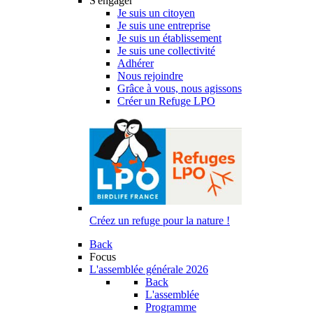
S'engager
Je suis un citoyen
Je suis une entreprise
Je suis un établissement
Je suis une collectivité
Adhérer
Nous rejoindre
Grâce à vous, nous agissons
Créer un Refuge LPO
Créez un refuge pour la nature !
Back
Focus
L'assemblée générale 2026
Back
L'assemblée
Programme