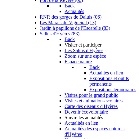
Fort de la Revère (06)
Back
Actualités
RNR des gorges de Daluis (06)
Les Marais du Vigueirat (13)
Jardin à papillons de l'Escarelle (83)
Salins d'Hyères (83)
Back
Visiter et participer
Les Salins d'Hyères
Zoom sur une espèce
Espace nature
Back
Actualités en lien
Expositions et outils
permanents
Expositions temporaires
Visites pour le grand public
Visites et animations scolaires
Carte des oiseaux d'Hyères
Devenir écovolontaire
Suivre les actualités
Actualités en lien
Actualités des espaces naturels
d'Hyères