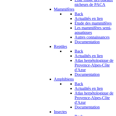
nicheurs de PACA
Mammifères
Back
Actualités en lien
Étude des mammifères
Les mammifères semi-
aquatiques
Autres connaissances
Documentation
Reptiles
Back
Actualités en lien
Atlas herpétologique de
Provence-Alpes-Côte
d'Azur
Documentation
Amphibiens
Back
Actualités en lien
Atlas herpétologique de
Provence-Alpes-Côte
d'Azur
Documentation
Insectes