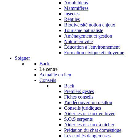
Amphibiens
Mammifères
Insectes
Reptiles
Biodiversité notion enjeux
Tourisme naturaliste
Aménagement et gestion
Nature en ville
Éducation à l'environnement
Formation civique et citoyenne
Soigner
Back
Le centre
Actualité en lien
Conseils
Back
Premiers gestes
Fiches conseils
J'ai découvert un oisillon
Conseils juridiques
Aider les oiseaux en hiver
S.O.S serpents
Aider les oiseaux à nicher
Prédation du chat domestique
Les cavités dangereuses