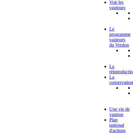
Voir les
vautours
Le
programme
vautours
du Verdon
La
réintroducti
La
conservation
Une vie de
vautour
Plan
national
d'actions