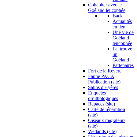
Cohabiter avec le
Goéland leucophée
Back
Actualités
en lien
Une vie de
Goéland
leucophée
J'ai trouvé
un
Goéland
Partenaires
Fort de la Revère
Faune PACA
Publication (site)
Salins d'Hyères
Enquêtes
ornithologiques
Rapaces (site)
Carte de répartition
(site)
Oiseaux migrateurs
(site)
Wetlands (site)
Liste rouge des oiseaux