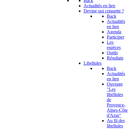
Back
Actualités en lien
Devine qui criquette ?
Back
Actualités
en lien
Agenda
Participer
Les
espèces
Outils
Résultats
Libellules
Back
Actualités
en lien
Ouvrage
"Les
libellules
de
Provence-
Alpes-Côte
d'Azur"
Au fil des
libellules