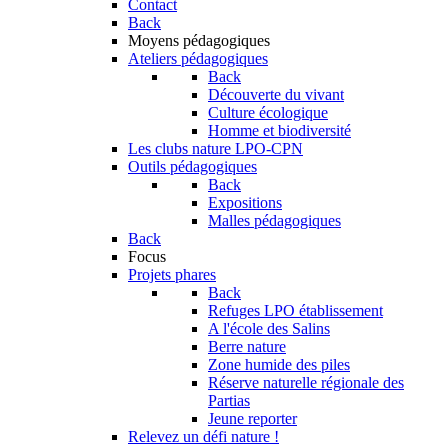
Contact
Back
Moyens pédagogiques
Ateliers pédagogiques
Back
Découverte du vivant
Culture écologique
Homme et biodiversité
Les clubs nature LPO-CPN
Outils pédagogiques
Back
Expositions
Malles pédagogiques
Back
Focus
Projets phares
Back
Refuges LPO établissement
A l'école des Salins
Berre nature
Zone humide des piles
Réserve naturelle régionale des
Partias
Jeune reporter
Relevez un défi nature !