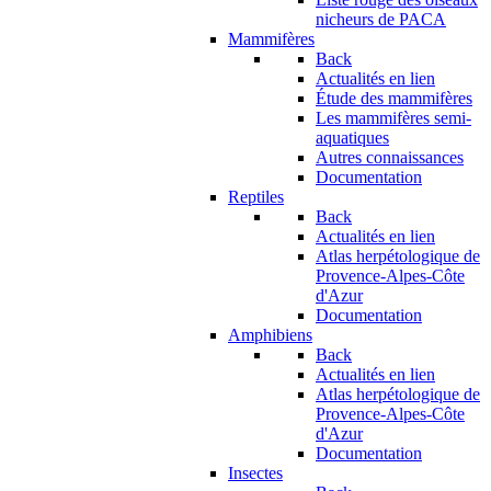
nicheurs de PACA
Mammifères
Back
Actualités en lien
Étude des mammifères
Les mammifères semi-
aquatiques
Autres connaissances
Documentation
Reptiles
Back
Actualités en lien
Atlas herpétologique de
Provence-Alpes-Côte
d'Azur
Documentation
Amphibiens
Back
Actualités en lien
Atlas herpétologique de
Provence-Alpes-Côte
d'Azur
Documentation
Insectes