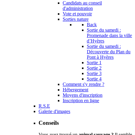
Candidats au conseil
d'administration
Vote et pouvoir
Sorties nature
Back
Sortie du samedi :
Promenade dans la ville
d’Hyères
Sortie du samedi :
Découverte du Plan du
Pont à Hyères
Sortie 1
Sortie 2
Sortie 3
Sortie 4
Comment s'y rendre ?
Hébergement
Moyens d'inscription
Inscription en ligne
R.S.E
Galerie d'images
Conseils
Vous avez trouvé un
animal sauvage ?
Il semble