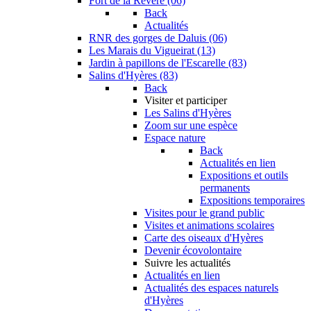
Fort de la Revère (06)
Back
Actualités
RNR des gorges de Daluis (06)
Les Marais du Vigueirat (13)
Jardin à papillons de l'Escarelle (83)
Salins d'Hyères (83)
Back
Visiter et participer
Les Salins d'Hyères
Zoom sur une espèce
Espace nature
Back
Actualités en lien
Expositions et outils
permanents
Expositions temporaires
Visites pour le grand public
Visites et animations scolaires
Carte des oiseaux d'Hyères
Devenir écovolontaire
Suivre les actualités
Actualités en lien
Actualités des espaces naturels
d'Hyères