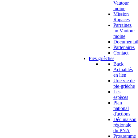
Vautour
moine
Mission
Rapaces
Parrainez
un Vautour
moine
Documentat
Partenaires
Contact
Pies-grièches
Back
Actualités
en lien
Une vie de
pie-grièche
Les
espèces
Plan
national
d'actions
Déclinaison
régionale
du PNA
Programme