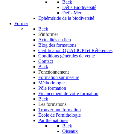
Back
Défis Biodiversité
Défis Mer
Ephéméride de la biodiversité
Former
Back
S'informer
Actualités en lien
Blog des formations
Certification QUALIOPI et Références
Conditions générales de vente
Contact
Back
Fonctionnement
Formation sur mesure
Méthodologie
Pôle formation
Financement de votre formation
Back
Les formations
Trouver une formation
École de l'ornithologie
Par thématiques
Back
Oiseaux