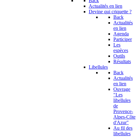
Back
Actualités en lien
Devine qui criquette ?
Back
Actualités
en lien
Agenda
Participer
Les
espèces
Outils
Résultats
Libellules
Back
Actualités
en lien
Ouvrage
"Les
libellules
de
Provence-
Alpes-Côte
d'Azur"
Au fil des
libellules