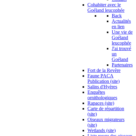
Cohabiter avec le
Goéland leucophée
Back
Actualités
en lien
Une vie de
Goéland
leucophée
J'ai trouvé
un
Goéland
Partenaires
Fort de la Revère
Faune PACA
Publication (site)
Salins d'Hyères
Enquêtes
ornithologiques
Rapaces (site)
Carte de répartition
(site)
Oiseaux migrateurs
(site)
Wetlands (site)
Liste rouge des oiseaux