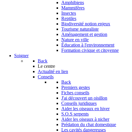
Amphibiens
Mammifères
Insectes
Reptiles
Biodiversité notion enjeux
Tourisme naturaliste
Aménagement et gestion
Nature en ville
Éducation à l'environnement
Formation civique et citoyenne
Soigner
Back
Le centre
Actualité en lien
Conseils
Back
Premiers gestes
Fiches conseils
J'ai découvert un oisillon
Conseils juridiques
Aider les oiseaux en hiver
S.O.S serpents
Aider les oiseaux à nicher
Prédation du chat domestique
Les cavités dangereuses