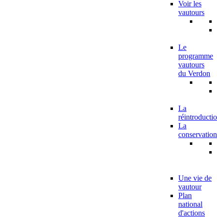
Voir les
vautours
Le
programme
vautours
du Verdon
La
réintroducti
La
conservation
Une vie de
vautour
Plan
national
d'actions