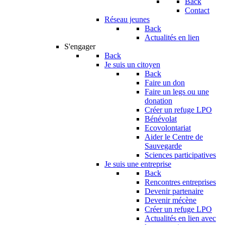
Back
Contact
Réseau jeunes
Back
Actualités en lien
S'engager
Back
Je suis un citoyen
Back
Faire un don
Faire un legs ou une
donation
Créer un refuge LPO
Bénévolat
Ecovolontariat
Aider le Centre de
Sauvegarde
Sciences participatives
Je suis une entreprise
Back
Rencontres entreprises
Devenir partenaire
Devenir mécène
Créer un refuge LPO
Actualités en lien avec