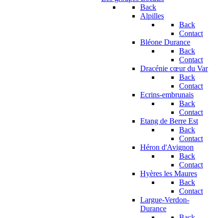
Back
Alpilles
Back
Contact
Bléone Durance
Back
Contact
Dracénie cœur du Var
Back
Contact
Ecrins-embrunais
Back
Contact
Etang de Berre Est
Back
Contact
Héron d'Avignon
Back
Contact
Hyères les Maures
Back
Contact
Largue-Verdon-
Durance
Back