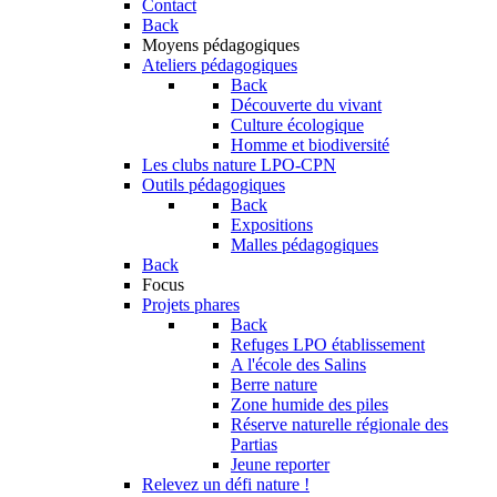
Contact
Back
Moyens pédagogiques
Ateliers pédagogiques
Back
Découverte du vivant
Culture écologique
Homme et biodiversité
Les clubs nature LPO-CPN
Outils pédagogiques
Back
Expositions
Malles pédagogiques
Back
Focus
Projets phares
Back
Refuges LPO établissement
A l'école des Salins
Berre nature
Zone humide des piles
Réserve naturelle régionale des
Partias
Jeune reporter
Relevez un défi nature !