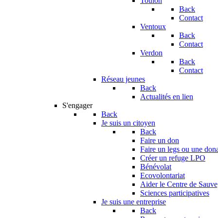
Toulon
Back
Contact
Ventoux
Back
Contact
Verdon
Back
Contact
Réseau jeunes
Back
Actualités en lien
S'engager
Back
Je suis un citoyen
Back
Faire un don
Faire un legs ou une don
Créer un refuge LPO
Bénévolat
Ecovolontariat
Aider le Centre de Sauv
Sciences participatives
Je suis une entreprise
Back