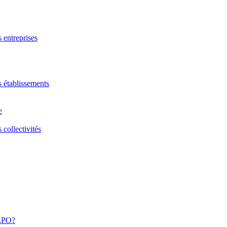
s entreprises
s établissements
e
 collectivités
 LPO?