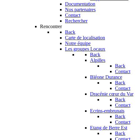
Documentation
Nos partenaires
Contact
Rechercher
Rencontrer
Back
Carte de localisation
Notre équipe
Les groupes Locaux
Back
Alpilles
Back
Contact
Bléone Durance
Back
Contact
Dracénie cœur du Var
Back
Contact
Ecrins-embrunais
Back
Contact
Etang de Berre Est
Back
Contact