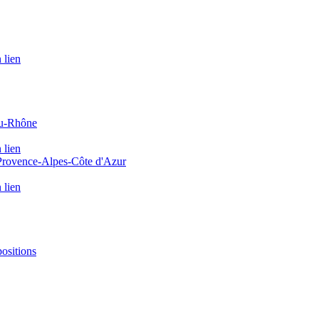
 lien
du-Rhône
 lien
 Provence-Alpes-Côte d'Azur
 lien
positions