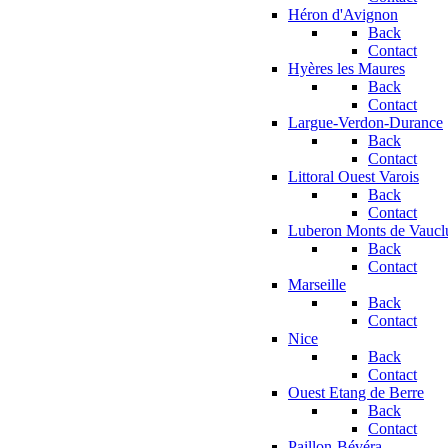
Héron d'Avignon
Back
Contact
Hyères les Maures
Back
Contact
Largue-Verdon-Durance
Back
Contact
Littoral Ouest Varois
Back
Contact
Luberon Monts de Vaucl
Back
Contact
Marseille
Back
Contact
Nice
Back
Contact
Ouest Etang de Berre
Back
Contact
Paillon-Bévéra