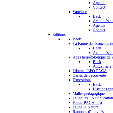
Agenda
Contact
Vaucluse
Back
Actualités en
Agenda
Contact
Editions
Back
La Faune des Bouches-
Back
Actualités en
Atlas herpétologique de
Back
Actualités en
Librairie LPO PACA
Cartes de découverte
Expositions
Back
Liste des ex
Malles pédagogiques
Faune PACA Publication
Faune-PACA Info
Faune & Nature
Rapports d'activités