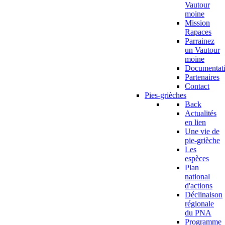
Vautour
moine
Mission
Rapaces
Parrainez
un Vautour
moine
Documentat
Partenaires
Contact
Pies-grièches
Back
Actualités
en lien
Une vie de
pie-grièche
Les
espèces
Plan
national
d'actions
Déclinaison
régionale
du PNA
Programme