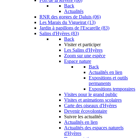
Fort de la Revère (06)
Back
Actualités
RNR des gorges de Daluis (06)
Les Marais du Vigueirat (13)
Jardin à papillons de l'Escarelle (83)
Salins d'Hyères (83)
Back
Visiter et participer
Les Salins d'Hyères
Zoom sur une espèce
Espace nature
Back
Actualités en lien
Expositions et outils
permanents
Expositions temporaires
Visites pour le grand public
Visites et animations scolaires
Carte des oiseaux d'Hyères
Devenir écovolontaire
Suivre les actualités
Actualités en lien
Actualités des espaces naturels
d'Hyères