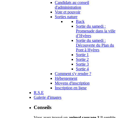
Candidats au conseil
d'administration
Vote et pouvoir
Sorties nature
Back
Sortie du samedi :
Promenade dans la ville
d’Hyères
Sortie du samedi :
Découverte du Plan du
Pont à Hyères
Sortie 1
Sortie 2
Sortie 3
Sortie 4
Comment s'y rendre ?
Hébergement
Moyens d'inscription
Inscription en ligne
R.S.E
Galerie d'images
Conseils
Vous avez trouvé un
animal sauvage ?
Il semble