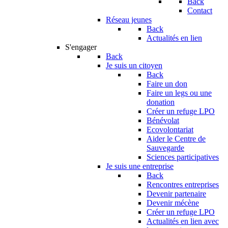
Back
Contact
Réseau jeunes
Back
Actualités en lien
S'engager
Back
Je suis un citoyen
Back
Faire un don
Faire un legs ou une
donation
Créer un refuge LPO
Bénévolat
Ecovolontariat
Aider le Centre de
Sauvegarde
Sciences participatives
Je suis une entreprise
Back
Rencontres entreprises
Devenir partenaire
Devenir mécène
Créer un refuge LPO
Actualités en lien avec