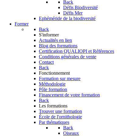
Back
Défis Biodiversité
Défis Mer
Ephéméride de la biodiversité
Former
Back
S'informer
Actualités en lien
Blog des formations
Certification QUALIOPI et Références
Conditions générales de vente
Contact
Back
Fonctionnement
Formation sur mesure
Méthodologie
Pôle formation
Financement de votre formation
Back
Les formations
Trouver une formation
École de l'ornithologie
Par thématiques
Back
Oiseaux