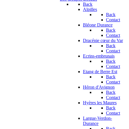
Back
Alpilles
Back
Contact
Bléone Durance
Back
Contact
Dracénie cœur du Var
Back
Contact
Ecrins-embrunais
Back
Contact
Etang de Berre Est
Back
Contact
Héron d'Avignon
Back
Contact
Hyères les Maures
Back
Contact
Largue-Verdon-
Durance
Back