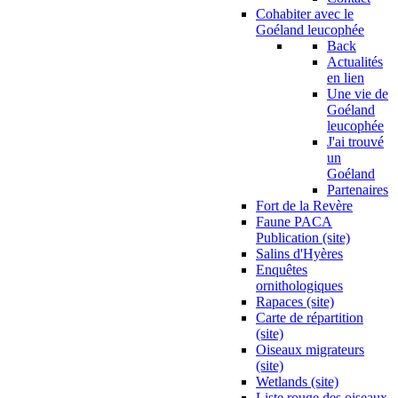
Cohabiter avec le
Goéland leucophée
Back
Actualités
en lien
Une vie de
Goéland
leucophée
J'ai trouvé
un
Goéland
Partenaires
Fort de la Revère
Faune PACA
Publication (site)
Salins d'Hyères
Enquêtes
ornithologiques
Rapaces (site)
Carte de répartition
(site)
Oiseaux migrateurs
(site)
Wetlands (site)
Liste rouge des oiseaux