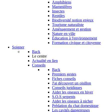
Amphibiens
Mammifères
Insectes
Reptiles
Biodiversité notion enjeux
Tourisme naturaliste
Aménagement et gestion
Nature en ville
Éducation à l'environnement
Formation civique et citoyenne
Soigner
Back
Le centre
Actualité en lien
Conseils
Back
Premiers gestes
Fiches conseils
J'ai découvert un oisillon
Conseils juridiques
Aider les oiseaux en hiver
S.O.S serpents
Aider les oiseaux à nicher
Prédation du chat domestique
Les cavités dangereuses