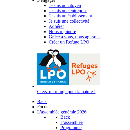
S'engager
Je suis un citoyen
Je suis une entreprise
Je suis un établissement
Je suis une collectivité
Adhérer
Nous rejoindre
Grâce à vous, nous agissons
Créer un Refuge LPO
Créez un refuge pour la nature !
Back
Focus
L'assemblée générale 2026
Back
L'assemblée
Programme