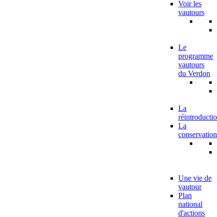
Voir les
vautours
Le
programme
vautours
du Verdon
La
réintroducti
La
conservation
Une vie de
vautour
Plan
national
d'actions