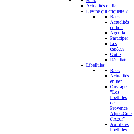
Back
Actualités en lien
Devine qui criquette ?
Back
Actualités
en lien
Agenda
Participer
Les
espèces
Outils
Résultats
Libellules
Back
Actualités
en lien
Ouvrage
"Les
libellules
de
Provence-
Alpes-Côte
d'Azur"
Au fil des
libellules