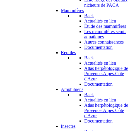
nicheurs de PACA
Mammifères
Back
Actualités en lien
Étude des mammifères
Les mammifères semi-
aquatiques
Autres connaissances
Documentation
Reptiles
Back
Actualités en lien
Atlas herpétologique de
Provence-Alpes-Côte
d'Azur
Documentation
Amphibiens
Back
Actualités en lien
Atlas herpétologique de
Provence-Alpes-Côte
d'Azur
Documentation
Insectes