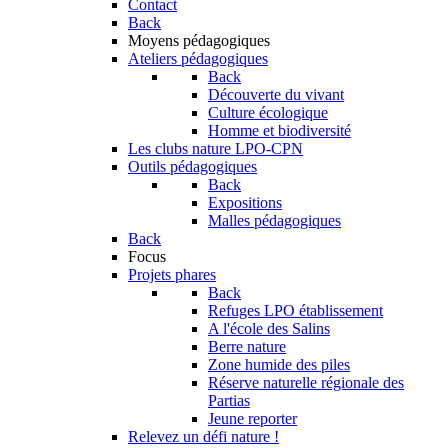
Contact
Back
Moyens pédagogiques
Ateliers pédagogiques
Back
Découverte du vivant
Culture écologique
Homme et biodiversité
Les clubs nature LPO-CPN
Outils pédagogiques
Back
Expositions
Malles pédagogiques
Back
Focus
Projets phares
Back
Refuges LPO établissement
A l'école des Salins
Berre nature
Zone humide des piles
Réserve naturelle régionale des
Partias
Jeune reporter
Relevez un défi nature !