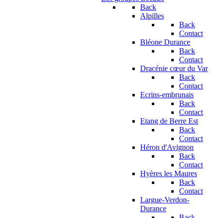
Back
Alpilles
Back
Contact
Bléone Durance
Back
Contact
Dracénie cœur du Var
Back
Contact
Ecrins-embrunais
Back
Contact
Etang de Berre Est
Back
Contact
Héron d'Avignon
Back
Contact
Hyères les Maures
Back
Contact
Largue-Verdon-
Durance
Back