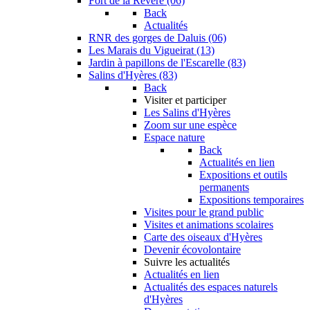
Fort de la Revère (06)
Back
Actualités
RNR des gorges de Daluis (06)
Les Marais du Vigueirat (13)
Jardin à papillons de l'Escarelle (83)
Salins d'Hyères (83)
Back
Visiter et participer
Les Salins d'Hyères
Zoom sur une espèce
Espace nature
Back
Actualités en lien
Expositions et outils
permanents
Expositions temporaires
Visites pour le grand public
Visites et animations scolaires
Carte des oiseaux d'Hyères
Devenir écovolontaire
Suivre les actualités
Actualités en lien
Actualités des espaces naturels
d'Hyères