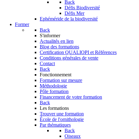
Back
Défis Biodiversité
Défis Mer
Ephéméride de la biodiversité
Former
Back
S'informer
Actualités en lien
Blog des formations
Certification QUALIOPI et Références
Conditions générales de vente
Contact
Back
Fonctionnement
Formation sur mesure
Méthodologie
Pôle formation
Financement de votre formation
Back
Les formations
Trouver une formation
École de l'ornithologie
Par thématiques
Back
Oiseaux