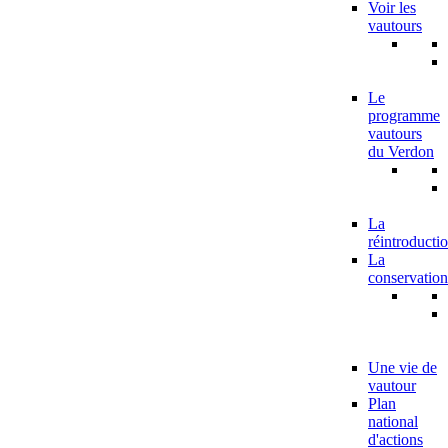
Voir les
vautours
Le
programme
vautours
du Verdon
La
réintroducti
La
conservation
Une vie de
vautour
Plan
national
d'actions