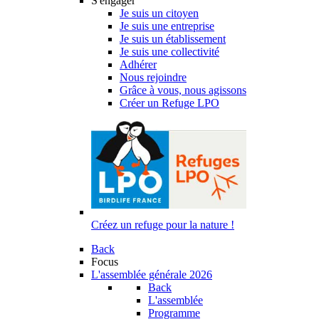
S'engager
Je suis un citoyen
Je suis une entreprise
Je suis un établissement
Je suis une collectivité
Adhérer
Nous rejoindre
Grâce à vous, nous agissons
Créer un Refuge LPO
Créez un refuge pour la nature !
Back
Focus
L'assemblée générale 2026
Back
L'assemblée
Programme