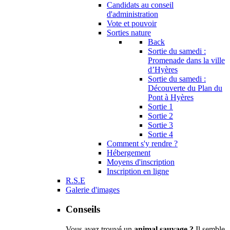
Candidats au conseil
d'administration
Vote et pouvoir
Sorties nature
Back
Sortie du samedi :
Promenade dans la ville
d’Hyères
Sortie du samedi :
Découverte du Plan du
Pont à Hyères
Sortie 1
Sortie 2
Sortie 3
Sortie 4
Comment s'y rendre ?
Hébergement
Moyens d'inscription
Inscription en ligne
R.S.E
Galerie d'images
Conseils
Vous avez trouvé un
animal sauvage ?
Il semble