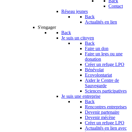
Back
Contact
Réseau jeunes
Back
Actualités en lien
S'engager
Back
Je suis un citoyen
Back
Faire un don
Faire un legs ou une
donation
Créer un refuge LPO
Bénévolat
Ecovolontariat
Aider le Centre de
Sauvegarde
Sciences participatives
Je suis une entreprise
Back
Rencontres entreprises
Devenir partenaire
Devenir mécène
Créer un refuge LPO
Actualités en lien avec