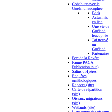
Cohabiter avec le
Goéland leucophée
Back
Actualités
en lien
Une vie de
Goéland
leucophée
J'ai trouvé
un
Goéland
Partenaires
Fort de la Revère
Faune PACA
Publication (site)
Salins d'Hyères
Enquêtes
ornithologiques
Rapaces (site)
Carte de répartition
(site)
Oiseaux migrateurs
(site)
Wetlands (site)
Liste rouge des oiseaux