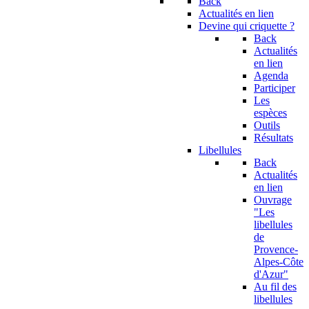
Back
Actualités en lien
Devine qui criquette ?
Back
Actualités
en lien
Agenda
Participer
Les
espèces
Outils
Résultats
Libellules
Back
Actualités
en lien
Ouvrage
"Les
libellules
de
Provence-
Alpes-Côte
d'Azur"
Au fil des
libellules