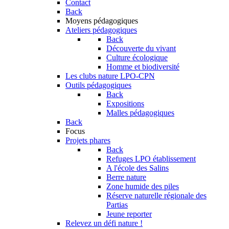
Contact
Back
Moyens pédagogiques
Ateliers pédagogiques
Back
Découverte du vivant
Culture écologique
Homme et biodiversité
Les clubs nature LPO-CPN
Outils pédagogiques
Back
Expositions
Malles pédagogiques
Back
Focus
Projets phares
Back
Refuges LPO établissement
A l'école des Salins
Berre nature
Zone humide des piles
Réserve naturelle régionale des
Partias
Jeune reporter
Relevez un défi nature !