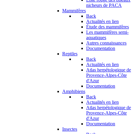
nicheurs de PACA
Mammifères
Back
Actualités en lien
Étude des mammifères
Les mammifères semi-
aquatiques
Autres connaissances
Documentation
Reptiles
Back
Actualités en lien
Atlas herpétologique de
Provence-Alpes-Côte
d'Azur
Documentation
Amphibiens
Back
Actualités en lien
Atlas herpétologique de
Provence-Alpes-Côte
d'Azur
Documentation
Insectes