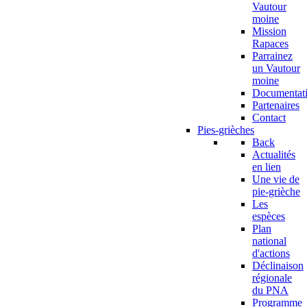
Vautour
moine
Mission
Rapaces
Parrainez
un Vautour
moine
Documentat
Partenaires
Contact
Pies-grièches
Back
Actualités
en lien
Une vie de
pie-grièche
Les
espèces
Plan
national
d'actions
Déclinaison
régionale
du PNA
Programme