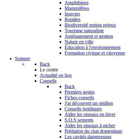
Amphibiens
Mammifères
Insectes
Reptiles
Biodiversité notion enjeux
Tourisme naturaliste
Aménagement et gestion
Nature en ville
Éducation à l'environnement
Formation civique et citoyenne
Soigner
Back
Le centre
Actualité en lien
Conseils
Back
Premiers gestes
Fiches conseils
J'ai découvert un oisillon
Conseils juridiques
Aider les oiseaux en hiver
S.O.S serpents
Aider les oiseaux à nicher
Prédation du chat domestique
Les cavités dangereuses