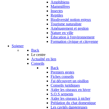
Amphibiens
Mammifères
Insectes
Reptiles
Biodiversité notion enjeux
Tourisme naturaliste
Aménagement et gestion
Nature en ville
Éducation à l'environnement
Formation civique et citoyenne
Soigner
Back
Le centre
Actualité en lien
Conseils
Back
Premiers gestes
Fiches conseils
J'ai découvert un oisillon
Conseils juridiques
Aider les oiseaux en hiver
S.O.S serpents
Aider les oiseaux à nicher
Prédation du chat domestique
Les cavités dangereuses