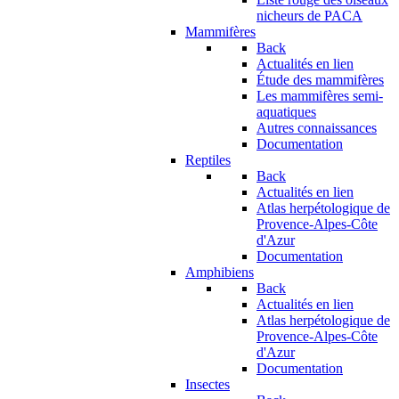
nicheurs de PACA
Mammifères
Back
Actualités en lien
Étude des mammifères
Les mammifères semi-
aquatiques
Autres connaissances
Documentation
Reptiles
Back
Actualités en lien
Atlas herpétologique de
Provence-Alpes-Côte
d'Azur
Documentation
Amphibiens
Back
Actualités en lien
Atlas herpétologique de
Provence-Alpes-Côte
d'Azur
Documentation
Insectes