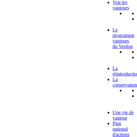
Voir les
vautours
Le
programme
vautours
du Verdon
La
réintroducti
La
conservation
Une vie de
vautour
Plan
national
d'actions