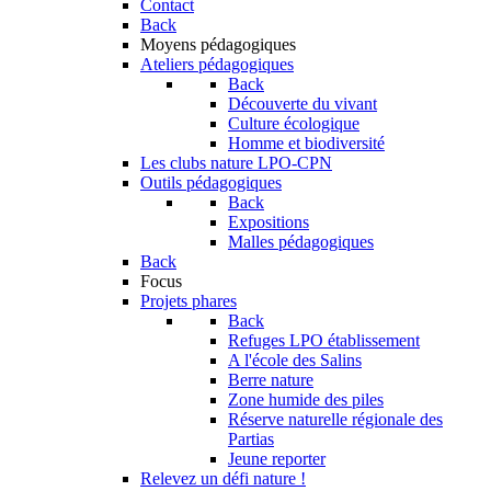
Contact
Back
Moyens pédagogiques
Ateliers pédagogiques
Back
Découverte du vivant
Culture écologique
Homme et biodiversité
Les clubs nature LPO-CPN
Outils pédagogiques
Back
Expositions
Malles pédagogiques
Back
Focus
Projets phares
Back
Refuges LPO établissement
A l'école des Salins
Berre nature
Zone humide des piles
Réserve naturelle régionale des
Partias
Jeune reporter
Relevez un défi nature !