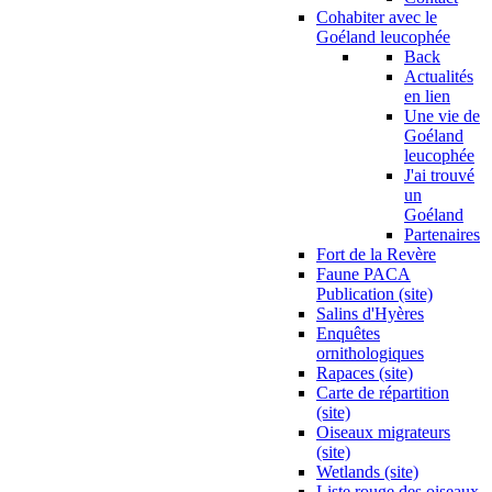
Cohabiter avec le
Goéland leucophée
Back
Actualités
en lien
Une vie de
Goéland
leucophée
J'ai trouvé
un
Goéland
Partenaires
Fort de la Revère
Faune PACA
Publication (site)
Salins d'Hyères
Enquêtes
ornithologiques
Rapaces (site)
Carte de répartition
(site)
Oiseaux migrateurs
(site)
Wetlands (site)
Liste rouge des oiseaux