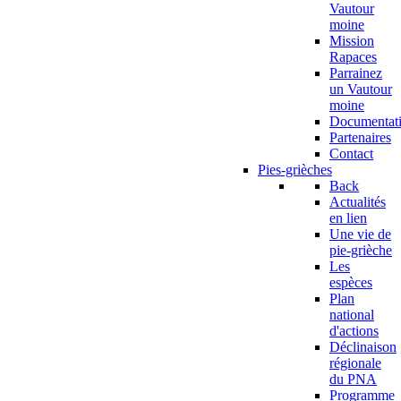
Vautour
moine
Mission
Rapaces
Parrainez
un Vautour
moine
Documentat
Partenaires
Contact
Pies-grièches
Back
Actualités
en lien
Une vie de
pie-grièche
Les
espèces
Plan
national
d'actions
Déclinaison
régionale
du PNA
Programme