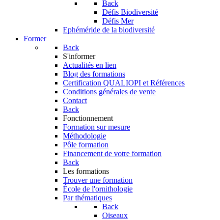
Back
Défis Biodiversité
Défis Mer
Ephéméride de la biodiversité
Former
Back
S'informer
Actualités en lien
Blog des formations
Certification QUALIOPI et Références
Conditions générales de vente
Contact
Back
Fonctionnement
Formation sur mesure
Méthodologie
Pôle formation
Financement de votre formation
Back
Les formations
Trouver une formation
École de l'ornithologie
Par thématiques
Back
Oiseaux