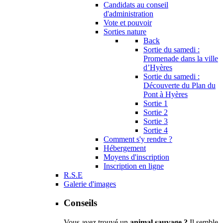
Candidats au conseil
d'administration
Vote et pouvoir
Sorties nature
Back
Sortie du samedi :
Promenade dans la ville
d’Hyères
Sortie du samedi :
Découverte du Plan du
Pont à Hyères
Sortie 1
Sortie 2
Sortie 3
Sortie 4
Comment s'y rendre ?
Hébergement
Moyens d'inscription
Inscription en ligne
R.S.E
Galerie d'images
Conseils
Vous avez trouvé un
animal sauvage ?
Il semble