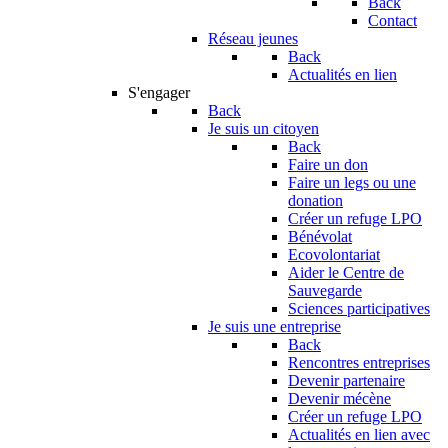
Back
Contact
Réseau jeunes
Back
Actualités en lien
S'engager
Back
Je suis un citoyen
Back
Faire un don
Faire un legs ou une
donation
Créer un refuge LPO
Bénévolat
Ecovolontariat
Aider le Centre de
Sauvegarde
Sciences participatives
Je suis une entreprise
Back
Rencontres entreprises
Devenir partenaire
Devenir mécène
Créer un refuge LPO
Actualités en lien avec