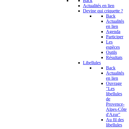
Back
Actualités en lien
Devine qui criquette ?
Back
Actualités
en lien
Agenda
Participer
Les
espèces
Outils
Résultats
Libellules
Back
Actualités
en lien
Ouvrage
"Les
libellules
de
Provence-
Alpes-Côte
d'Azur"
Au fil des
libellules