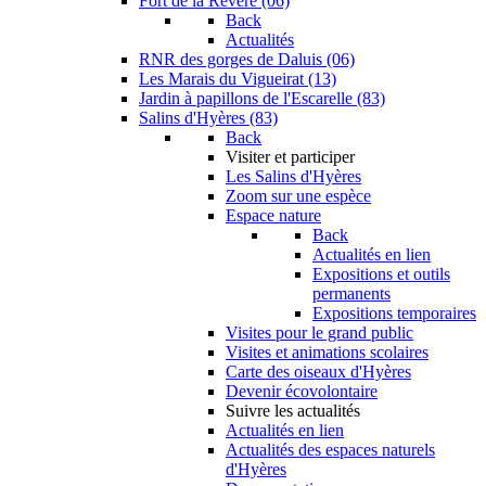
Fort de la Revère (06)
Back
Actualités
RNR des gorges de Daluis (06)
Les Marais du Vigueirat (13)
Jardin à papillons de l'Escarelle (83)
Salins d'Hyères (83)
Back
Visiter et participer
Les Salins d'Hyères
Zoom sur une espèce
Espace nature
Back
Actualités en lien
Expositions et outils
permanents
Expositions temporaires
Visites pour le grand public
Visites et animations scolaires
Carte des oiseaux d'Hyères
Devenir écovolontaire
Suivre les actualités
Actualités en lien
Actualités des espaces naturels
d'Hyères