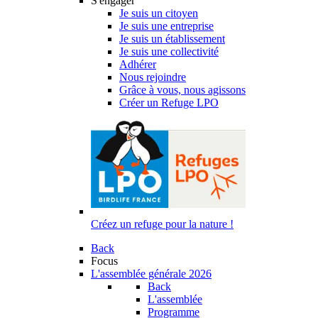
S'engager
Je suis un citoyen
Je suis une entreprise
Je suis un établissement
Je suis une collectivité
Adhérer
Nous rejoindre
Grâce à vous, nous agissons
Créer un Refuge LPO
Créez un refuge pour la nature !
Back
Focus
L'assemblée générale 2026
Back
L'assemblée
Programme