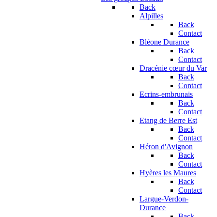
Back
Alpilles
Back
Contact
Bléone Durance
Back
Contact
Dracénie cœur du Var
Back
Contact
Ecrins-embrunais
Back
Contact
Etang de Berre Est
Back
Contact
Héron d'Avignon
Back
Contact
Hyères les Maures
Back
Contact
Largue-Verdon-
Durance
Back